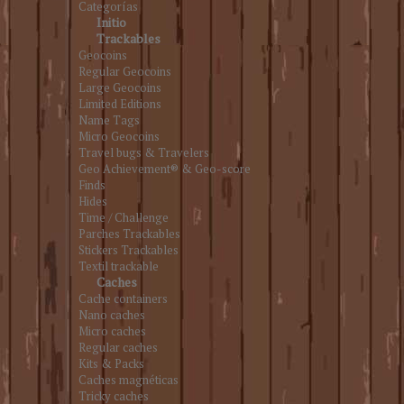
Categorías
Initio
Trackables
Geocoins
Regular Geocoins
Large Geocoins
Limited Editions
Name Tags
Micro Geocoins
Travel bugs & Travelers
Geo Achievement® & Geo-score
Finds
Hides
Time / Challenge
Parches Trackables
Stickers Trackables
Textil trackable
Caches
Cache containers
Nano caches
Micro caches
Regular caches
Kits & Packs
Caches magnéticas
Tricky caches