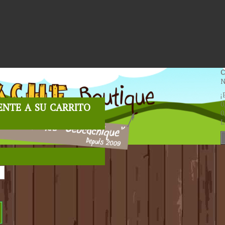
C
N
¡
nte a su carrito
0
0
L