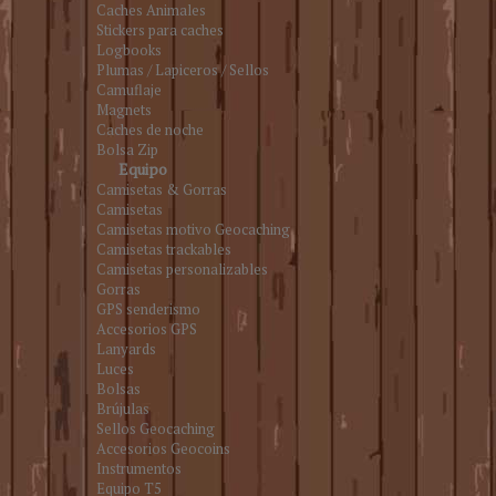
Caches Animales
Stickers para caches
Logbooks
Plumas / Lapiceros / Sellos
Camuflaje
Magnets
Caches de noche
Bolsa Zip
Equipo
Camisetas & Gorras
Camisetas
Camisetas motivo Geocaching
Camisetas trackables
Camisetas personalizables
Gorras
GPS senderismo
Accesorios GPS
Lanyards
Luces
Bolsas
Brújulas
Sellos Geocaching
Accesorios Geocoins
Instrumentos
Equipo T5