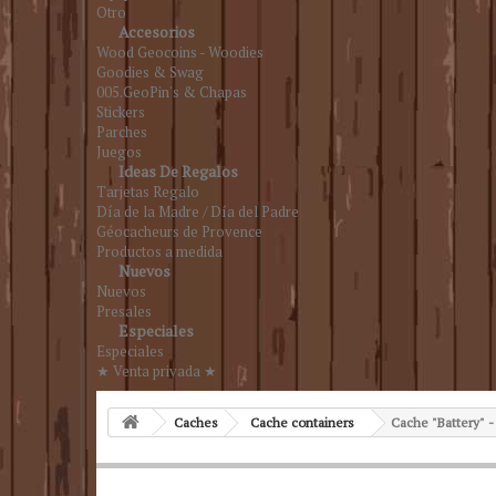
Otro
Accesorios
Wood Geocoins - Woodies
Goodies & Swag
005.GeoPin's & Chapas
Stickers
Parches
Juegos
Ideas De Regalos
Tarjetas Regalo
Día de la Madre / Día del Padre
Géocacheurs de Provence
Productos a medida
Nuevos
Nuevos
Presales
Especiales
Especiales
★ Venta privada ★
Caches
Cache containers
Cache "Battery" -