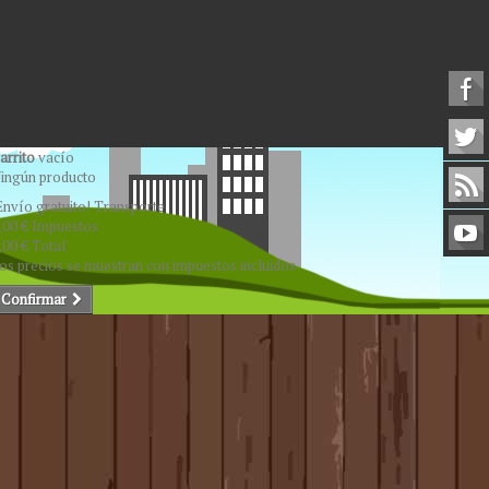
arrito
vacío
ingún producto
Envío gratuito!
Transporte
,00 €
Impuestos
,00 €
Total
os precios se muestran con impuestos incluidos
Confirmar