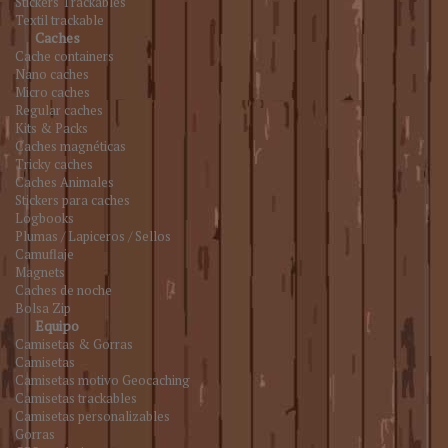
Stickers Trackables
Textil trackable
Caches
Cache containers
Nano caches
Micro caches
Regular caches
Kits & Packs
Caches magnéticas
Tricky caches
Caches Animales
Stickers para caches
Logbooks
Plumas / Lapiceros / Sellos
Camuflaje
Magnets
Caches de noche
Bolsa Zip
Equipo
Camisetas & Gorras
Camisetas
Camisetas motivo Geocaching
Camisetas trackables
Camisetas personalizables
Gorras