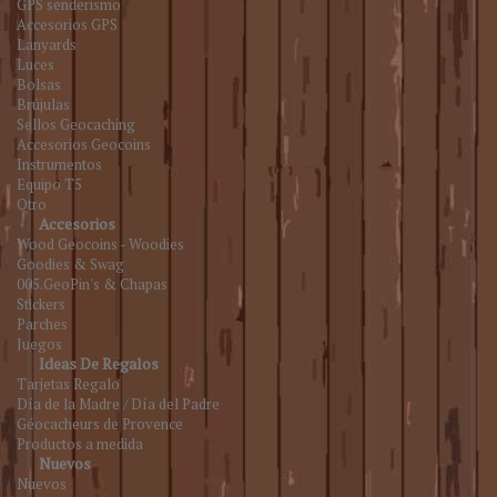
GPS senderismo
Accesorios GPS
Lanyards
Luces
Bolsas
Brújulas
Sellos Geocaching
Accesorios Geocoins
Instrumentos
Equipo T5
Otro
Accesorios
Wood Geocoins - Woodies
Goodies & Swag
005.GeoPin's & Chapas
Stickers
Parches
Juegos
Ideas De Regalos
Tarjetas Regalo
Día de la Madre / Día del Padre
Géocacheurs de Provence
Productos a medida
Nuevos
Nuevos