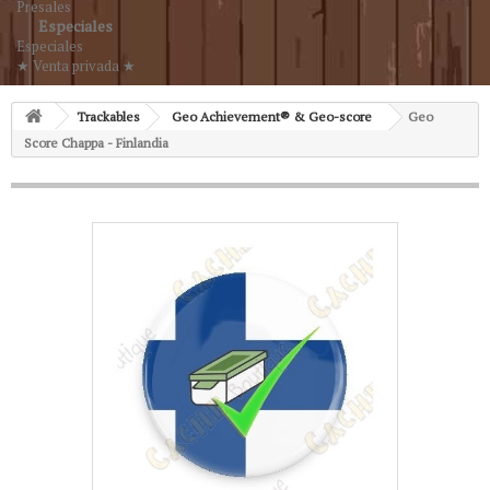
Presales
Especiales
Especiales
★ Venta privada ★
Trackables
Geo Achievement® & Geo-score
Geo
Score Chappa - Finlandia