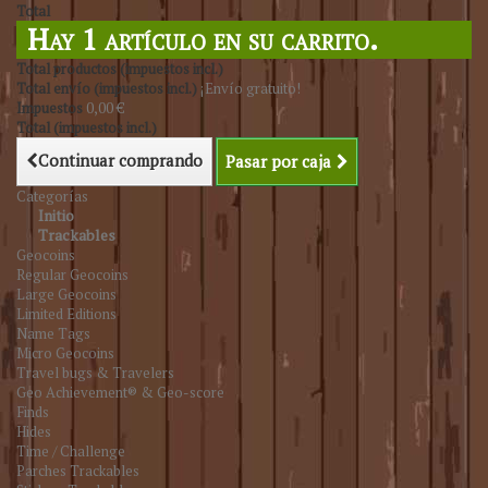
Total
Hay 1 artículo en su carrito.
Total productos (impuestos incl.)
Total envío (impuestos incl.)
¡Envío gratuito!
Impuestos
0,00 €
Total (impuestos incl.)
Continuar comprando
Pasar por caja
Categorías
Initio
Trackables
Geocoins
Regular Geocoins
Large Geocoins
Limited Editions
Name Tags
Micro Geocoins
Travel bugs & Travelers
Geo Achievement® & Geo-score
Finds
Hides
Time / Challenge
Parches Trackables