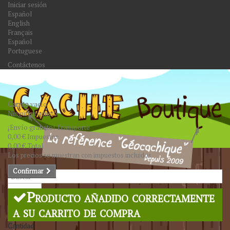
Iniciar sesión
Español
English
Français
Español
Portuguese
Contáctenos
Carrito
vacío
Ningún producto
¡Envío gratuito!
Transporte
0,00 €
Impuestos
0,00 €
Total
Los precios se muestran con impuestos incluidos
Confirmar
Buscar
Producto añadido correctamente
a su carrito de compra
Cantidad