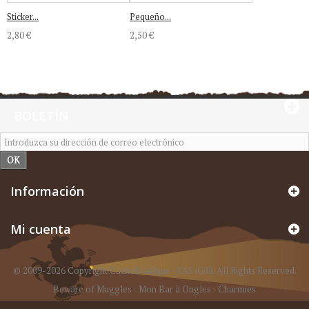
Sticker...
Pequeño...
2,80 €
2,50 €
BOLETÍN
OK
Información
Mi cuenta
© 2009-2026 Copyright CacheBoutique - SAS iGilli. All Rights Reserved.
Beware of Muggles
-
Mon Bar à Ongles
-
Charmies