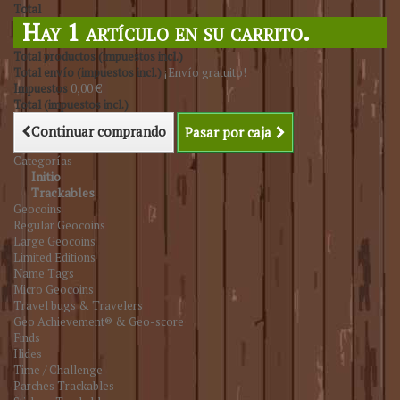
Total
Hay 1 artículo en su carrito.
Total productos (impuestos incl.)
Total envío (impuestos incl.)
¡Envío gratuito!
Impuestos
0,00 €
Total (impuestos incl.)
Continuar comprando
Pasar por caja
Categorías
Initio
Trackables
Geocoins
Regular Geocoins
Large Geocoins
Limited Editions
Name Tags
Micro Geocoins
Travel bugs & Travelers
Geo Achievement® & Geo-score
Finds
Hides
Time / Challenge
Parches Trackables