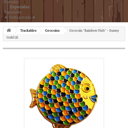
Presales
Especiales
Especiales
★ Venta privada ★
Trackables
Geocoins
Geocoin "Rainbow Fish" - Sunny
Gold LE