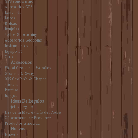
GPS senderismo
Accesorios GPS
Lanyards
Luces
Bolsas
Brújulas
Sellos Geocaching
Accesorios Geocoins
Instrumentos
Equipo T5
Otro
Accesorios
Wood Geocoins - Woodies
Goodies & Swag
005.GeoPin's & Chapas
Stickers
Parches
Juegos
Ideas De Regalos
Tarjetas Regalo
Día de la Madre / Día del Padre
Géocacheurs de Provence
Productos a medida
Nuevos
Nuevos