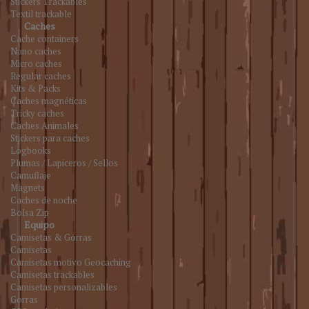
Stickers Trackables
Textil trackable
Caches
Cache containers
Nano caches
Micro caches
Regular caches
Kits & Packs
Caches magnéticas
Tricky caches
Caches Animales
Stickers para caches
Logbooks
Plumas / Lapiceros / Sellos
Camuflaje
Magnets
Caches de noche
Bolsa Zip
Equipo
Camisetas & Gorras
Camisetas
Camisetas motivo Geocaching
Camisetas trackables
Camisetas personalizables
Gorras