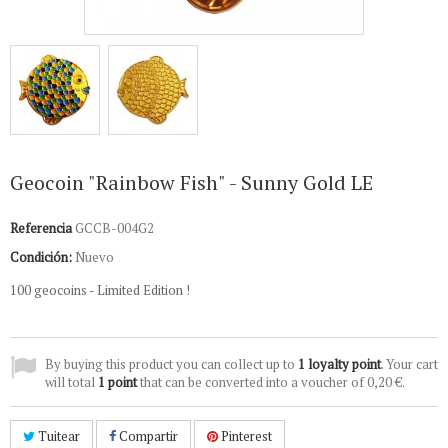
Geocoin "Rainbow Fish" - Sunny Gold LE
Referencia
GCCB-004G2
Condición:
Nuevo
100 geocoins - Limited Edition !
By buying this product you can collect up to
1
loyalty point
. Your cart
will total
1
point
that can be converted into a voucher of
0,20 €
.
Tuitear
Compartir
Pinterest