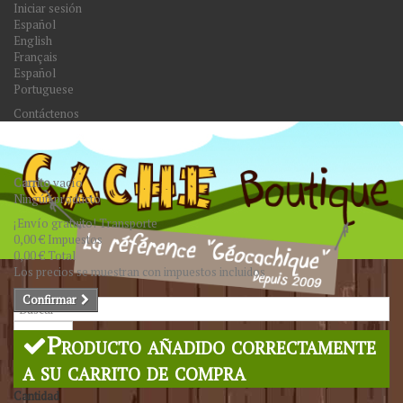
Iniciar sesión
Español
English
Français
Español
Portuguese
Contáctenos
Carrito
vacío
Ningún producto
¡Envío gratuito!
Transporte
0,00 €
Impuestos
0,00 €
Total
Los precios se muestran con impuestos incluidos
Confirmar
Buscar
Producto añadido correctamente
a su carrito de compra
Cantidad