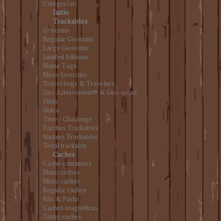
Categorías
Initio
Trackables
Geocoins
Regular Geocoins
Large Geocoins
Limited Editions
Name Tags
Micro Geocoins
Travel bugs & Travelers
Geo Achievement® & Geo-score
Finds
Hides
Time / Challenge
Parches Trackables
Stickers Trackables
Textil trackable
Caches
Cache containers
Nano caches
Micro caches
Regular caches
Kits & Packs
Caches magnéticas
Tricky caches