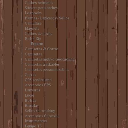
Caches Animales
Stickers para caches
Logbooks
Plumas / Lapiceros / Sellos
Camuflaje
Magnets
Caches de noche
Bolsa Zip
Equipo
Camisetas & Gorras
Camisetas
Camisetas motivo Geocaching
Camisetas trackables
Camisetas personalizables
Gorras
GPS senderismo
Accesorios GPS
Lanyards
Luces
Bolsas
Brújulas
Sellos Geocaching
Accesorios Geocoins
Instrumentos
Equipo T5