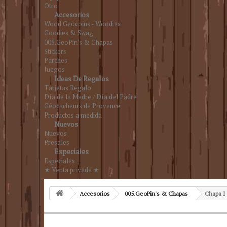
Otro
Accesorios
Wood Geocoins - Woodies
Goodies & Swag
005.GeoPin's & Chapas
Stickers
Parches
Juegos
Ideas De Regalos
Tarjetas Regalo
Día de la Madre / Día del Padre
Géocacheurs de Provence
Productos a medida
Nuevos
Nuevos
Presales
Especiales
Especiales
★ Venta privada ★
Accesorios
005.GeoPin's & Chapas
Chapa I