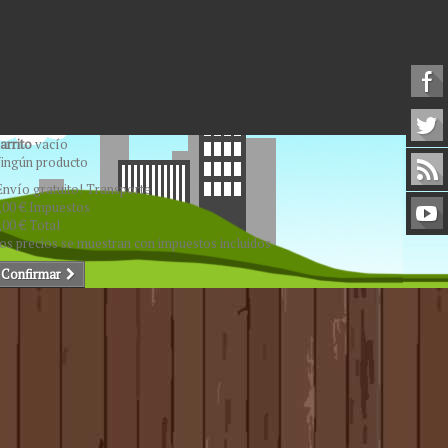
arrito
vacío
ingún producto
Envío gratuito!
Transporte
,00 €
Impuestos
,00 €
Total
os precios se muestran con impuestos incluidos
Confirmar