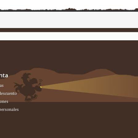
nta
as
 descuento
iones
personales