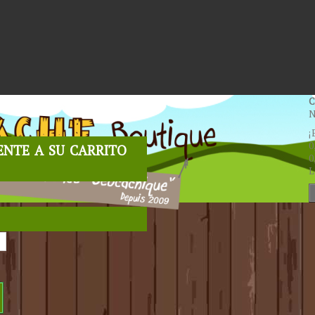
C
N
¡
nte a su carrito
0
0
L