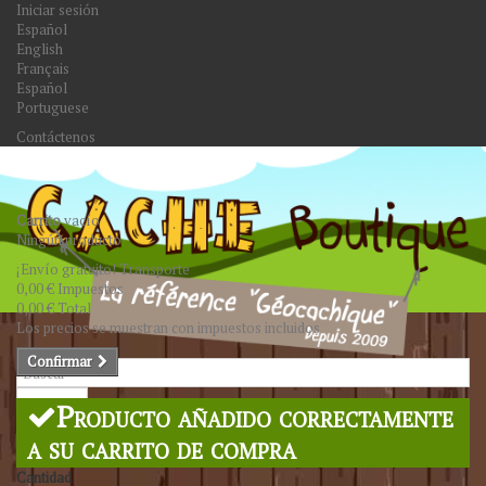
Iniciar sesión
Español
English
Français
Español
Portuguese
Contáctenos
Carrito
vacío
Ningún producto
¡Envío gratuito!
Transporte
0,00 €
Impuestos
0,00 €
Total
Los precios se muestran con impuestos incluidos
Confirmar
Buscar
Producto añadido correctamente
a su carrito de compra
Cantidad