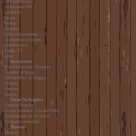
GPS senderismo
Accesorios GPS
Lanyards
Luces
Bolsas
Brújulas
Sellos Geocaching
Accesorios Geocoins
Instrumentos
Equipo T5
Otro
Accesorios
Wood Geocoins - Woodies
Goodies & Swag
005.GeoPin's & Chapas
Stickers
Parches
Juegos
Ideas De Regalos
Tarjetas Regalo
Día de la Madre / Día del Padre
Géocacheurs de Provence
Productos a medida
Nuevos
Nuevos