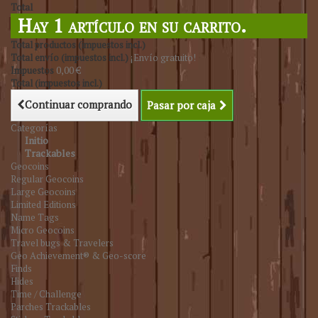
Total
Hay 1 artículo en su carrito.
Total productos (impuestos incl.)
Total envío (impuestos incl.)
¡Envío gratuito!
Impuestos
0,00 €
Total (impuestos incl.)
Continuar comprando
Pasar por caja
Categorías
Initio
Trackables
Geocoins
Regular Geocoins
Large Geocoins
Limited Editions
Name Tags
Micro Geocoins
Travel bugs & Travelers
Geo Achievement® & Geo-score
Finds
Hides
Time / Challenge
Parches Trackables