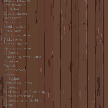
Stickers Trackables
Textil trackable
Caches
Cache containers
Nano caches
Micro caches
Regular caches
Kits & Packs
Caches magnéticas
Tricky caches
Caches Animales
Stickers para caches
Logbooks
Plumas / Lapiceros / Sellos
Camuflaje
Magnets
Caches de noche
Bolsa Zip
Equipo
Camisetas & Gorras
Camisetas
Camisetas motivo Geocaching
Camisetas trackables
Camisetas personalizables
Gorras