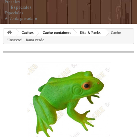
Presales
Especiales
Especiales
★ Venta privada ★
Caches
Cache containers
Kits & Packs
Cache
"Insecto" - Rana verde