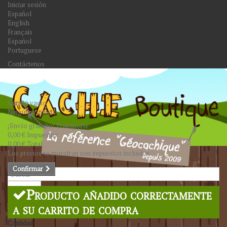
Iniciar sesión
Español
English
Français
Español
Portuguese
Contáctenos
Carrito
vacío
Ningún producto
¡Envío gratuito!
Transporte
0,00 €
Impuestos
0,00 €
Total
Los precios se muestran con impuestos incluidos
Confirmar
Buscar
Producto añadido correctamente
a su carrito de compra
Cantidad