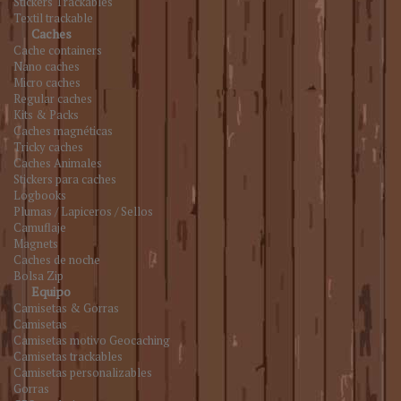
Stickers Trackables
Textil trackable
Caches
Cache containers
Nano caches
Micro caches
Regular caches
Kits & Packs
Caches magnéticas
Tricky caches
Caches Animales
Stickers para caches
Logbooks
Plumas / Lapiceros / Sellos
Camuflaje
Magnets
Caches de noche
Bolsa Zip
Equipo
Camisetas & Gorras
Camisetas
Camisetas motivo Geocaching
Camisetas trackables
Camisetas personalizables
Gorras