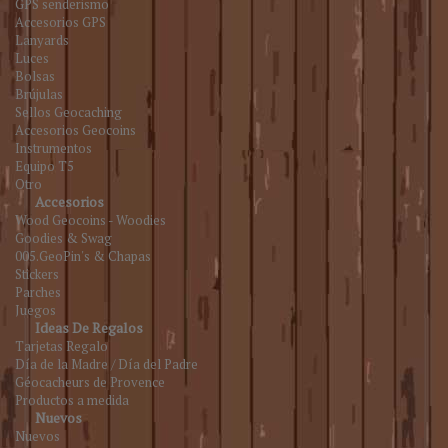
GPS senderismo
Accesorios GPS
Lanyards
Luces
Bolsas
Brújulas
Sellos Geocaching
Accesorios Geocoins
Instrumentos
Equipo T5
Otro
Accesorios
Wood Geocoins - Woodies
Goodies & Swag
005.GeoPin's & Chapas
Stickers
Parches
Juegos
Ideas De Regalos
Tarjetas Regalo
Día de la Madre / Día del Padre
Géocacheurs de Provence
Productos a medida
Nuevos
Nuevos