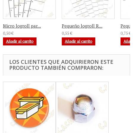
Micro logroll par...
Pequeño logroll R...
Pequeñ
0,50 €
0,55 €
0,75 €
Añadir al carrito
Añadir al carrito
Añadi
LOS CLIENTES QUE ADQUIRIERON ESTE
PRODUCTO TAMBIÉN COMPRARON: