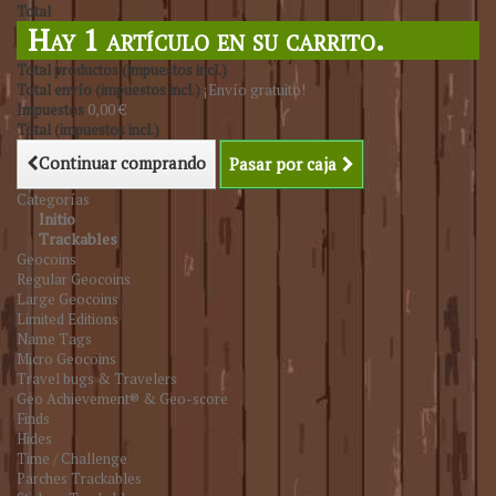
Total
Hay 1 artículo en su carrito.
Total productos (impuestos incl.)
Total envío (impuestos incl.)
¡Envío gratuito!
Impuestos
0,00 €
Total (impuestos incl.)
Continuar comprando
Pasar por caja
Categorías
Initio
Trackables
Geocoins
Regular Geocoins
Large Geocoins
Limited Editions
Name Tags
Micro Geocoins
Travel bugs & Travelers
Geo Achievement® & Geo-score
Finds
Hides
Time / Challenge
Parches Trackables