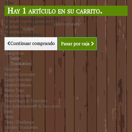
Total
Hay 1 artículo en su carrito.
Total productos (impuestos incl.)
Total envío (impuestos incl.)
¡Envío gratuito!
Impuestos
0,00 €
Total (impuestos incl.)
Continuar comprando
Pasar por caja
Categorías
Initio
Trackables
Geocoins
Regular Geocoins
Large Geocoins
Limited Editions
Name Tags
Micro Geocoins
Travel bugs & Travelers
Geo Achievement® & Geo-score
Finds
Hides
Time / Challenge
Parches Trackables