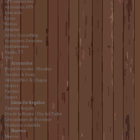
GPS senderismo
Accesorios GPS
Lanyards
Luces
Bolsas
Brújulas
Sellos Geocaching
Accesorios Geocoins
Instrumentos
Equipo T5
Otro
Accesorios
Wood Geocoins - Woodies
Goodies & Swag
005.GeoPin's & Chapas
Stickers
Parches
Juegos
Ideas De Regalos
Tarjetas Regalo
Día de la Madre / Día del Padre
Géocacheurs de Provence
Productos a medida
Nuevos
Nuevos