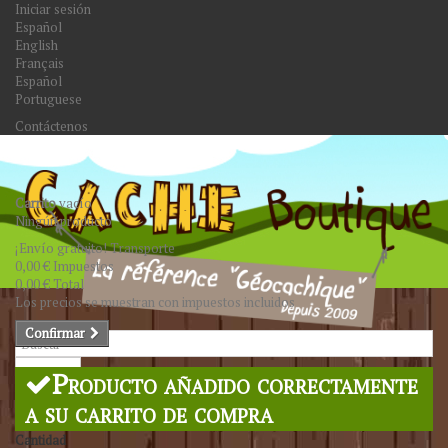
Iniciar sesión
Español
English
Français
Español
Portuguese
Contáctenos
Carrito
vacío
Ningún producto
¡Envío gratuito!
Transporte
0,00 €
Impuestos
0,00 €
Total
Los precios se muestran con impuestos incluidos
Confirmar
Buscar
Producto añadido correctamente
a su carrito de compra
Cantidad