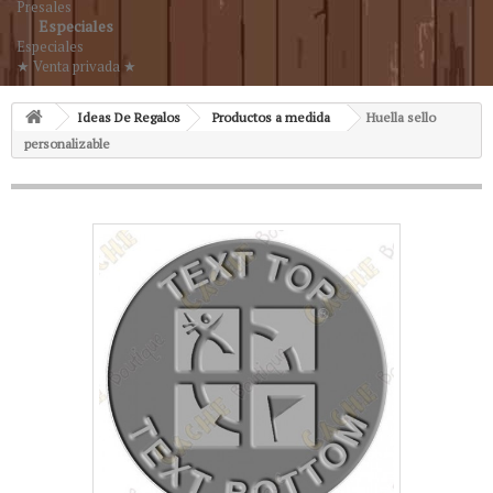
Presales
Especiales
Especiales
★ Venta privada ★
Ideas De Regalos
Productos a medida
Huella sello
personalizable