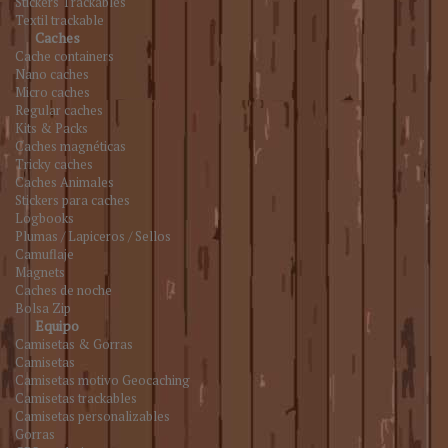
Stickers Trackables
Textil trackable
Caches
Cache containers
Nano caches
Micro caches
Regular caches
Kits & Packs
Caches magnéticas
Tricky caches
Caches Animales
Stickers para caches
Logbooks
Plumas / Lapiceros / Sellos
Camuflaje
Magnets
Caches de noche
Bolsa Zip
Equipo
Camisetas & Gorras
Camisetas
Camisetas motivo Geocaching
Camisetas trackables
Camisetas personalizables
Gorras