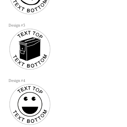
Design #3
Design #4