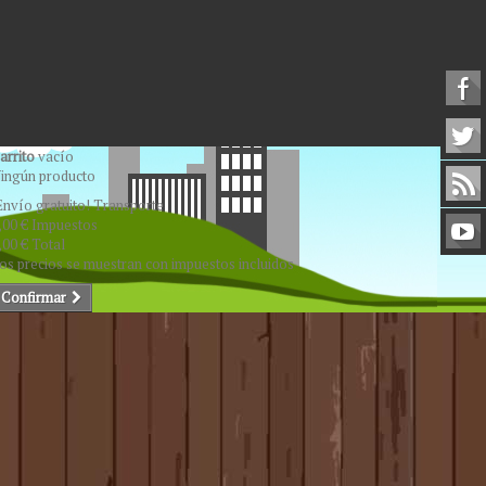
arrito
vacío
ingún producto
Envío gratuito!
Transporte
,00 €
Impuestos
,00 €
Total
os precios se muestran con impuestos incluidos
Confirmar