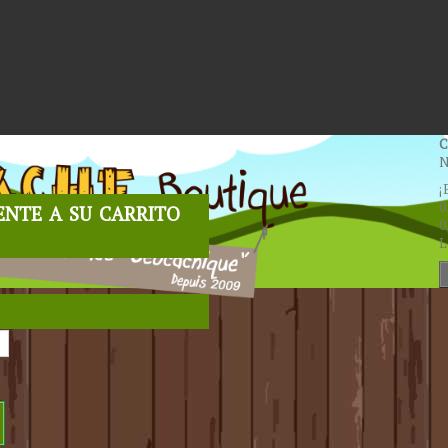
C
N
¡
nte a su carrito
0
0
L