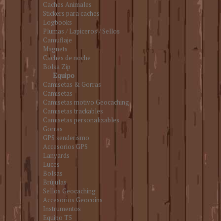
Caches Animales
Stickers para caches
Logbooks
Plumas / Lapiceros / Sellos
Camuflaje
Magnets
Caches de noche
Bolsa Zip
Equipo
Camisetas & Gorras
Camisetas
Camisetas motivo Geocaching
Camisetas trackables
Camisetas personalizables
Gorras
GPS senderismo
Accesorios GPS
Lanyards
Luces
Bolsas
Brújulas
Sellos Geocaching
Accesorios Geocoins
Instrumentos
Equipo T5