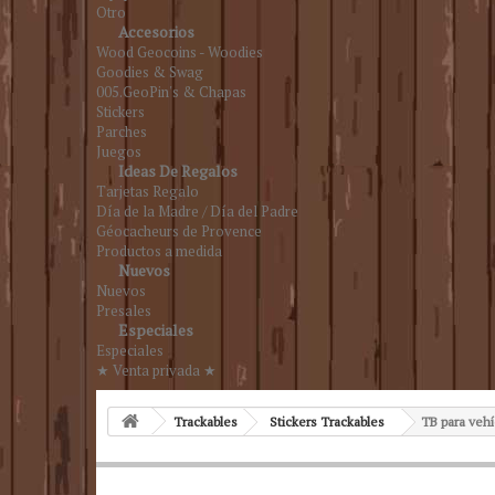
Otro
Accesorios
Wood Geocoins - Woodies
Goodies & Swag
005.GeoPin's & Chapas
Stickers
Parches
Juegos
Ideas De Regalos
Tarjetas Regalo
Día de la Madre / Día del Padre
Géocacheurs de Provence
Productos a medida
Nuevos
Nuevos
Presales
Especiales
Especiales
★ Venta privada ★
Trackables
Stickers Trackables
TB para vehí