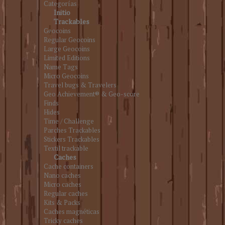
Categorías
Initio
Trackables
Geocoins
Regular Geocoins
Large Geocoins
Limited Editions
Name Tags
Micro Geocoins
Travel bugs & Travelers
Geo Achievement® & Geo-score
Finds
Hides
Time / Challenge
Parches Trackables
Stickers Trackables
Textil trackable
Caches
Cache containers
Nano caches
Micro caches
Regular caches
Kits & Packs
Caches magnéticas
Tricky caches