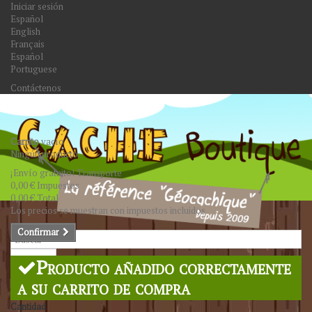
Iniciar sesión
Español
English
Français
Español
Portuguese
Contáctenos
Carrito
vacío
Ningún producto
¡Envío gratuito!
Transporte
0,00 €
Impuestos
0,00 €
Total
Los precios se muestran con impuestos incluidos
Confirmar
Buscar
Producto añadido correctamente
a su carrito de compra
Cantidad