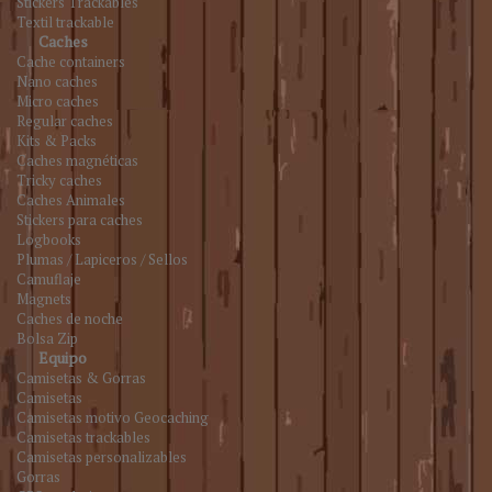
Stickers Trackables
Textil trackable
Caches
Cache containers
Nano caches
Micro caches
Regular caches
Kits & Packs
Caches magnéticas
Tricky caches
Caches Animales
Stickers para caches
Logbooks
Plumas / Lapiceros / Sellos
Camuflaje
Magnets
Caches de noche
Bolsa Zip
Equipo
Camisetas & Gorras
Camisetas
Camisetas motivo Geocaching
Camisetas trackables
Camisetas personalizables
Gorras