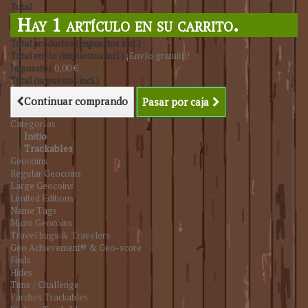
Total
Hay 1 artículo en su carrito.
Total productos (impuestos incl.)
Total envío (impuestos incl.)
¡Envío gratuito!
Impuestos
0,00 €
Total (impuestos incl.)
Continuar comprando
Pasar por caja
Categorías
Initio
Trackables
Geocoins
Regular Geocoins
Large Geocoins
Limited Editions
Name Tags
Micro Geocoins
Travel bugs & Travelers
Geo Achievement® & Geo-score
Finds
Hides
Time / Challenge
Parches Trackables