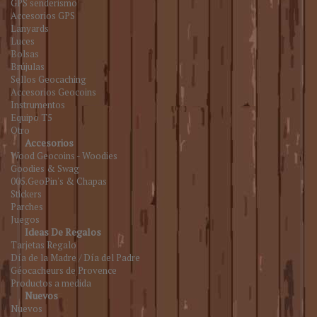
GPS senderismo
Accesorios GPS
Lanyards
Luces
Bolsas
Brújulas
Sellos Geocaching
Accesorios Geocoins
Instrumentos
Equipo T5
Otro
Accesorios
Wood Geocoins - Woodies
Goodies & Swag
005.GeoPin's & Chapas
Stickers
Parches
Juegos
Ideas De Regalos
Tarjetas Regalo
Día de la Madre / Día del Padre
Géocacheurs de Provence
Productos a medida
Nuevos
Nuevos