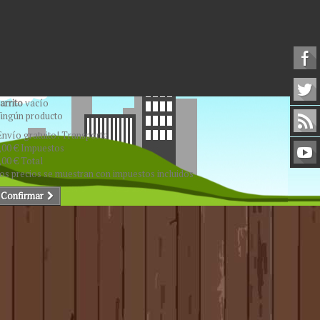
arrito
vacío
ingún producto
Envío gratuito!
Transporte
,00 €
Impuestos
,00 €
Total
os precios se muestran con impuestos incluidos
Confirmar