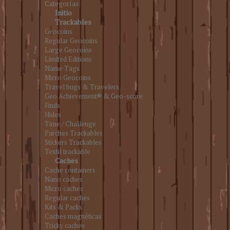
Categorías
Initio
Trackables
Geocoins
Regular Geocoins
Large Geocoins
Limited Editions
Name Tags
Micro Geocoins
Travel bugs & Travelers
Geo Achievement® & Geo-score
Finds
Hides
Time / Challenge
Parches Trackables
Stickers Trackables
Textil trackable
Caches
Cache containers
Nano caches
Micro caches
Regular caches
Kits & Packs
Caches magnéticas
Tricky caches