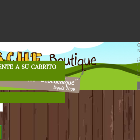
C
N
¡
nte a su carrito
0
0
L