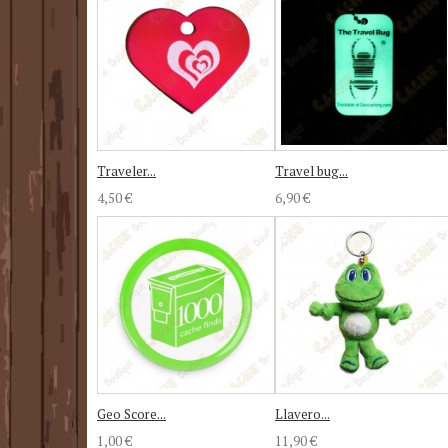
Traveler...
Travel bug...
4,50 €
6,90 €
Geo Score...
Llavero...
1,00 €
11,90 €