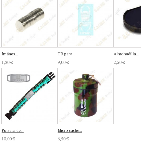
Imánes...
TB para...
Almohadilla...
1,20 €
9,00 €
2,50 €
Pulsera de...
Micro cache...
10,00 €
6,50 €