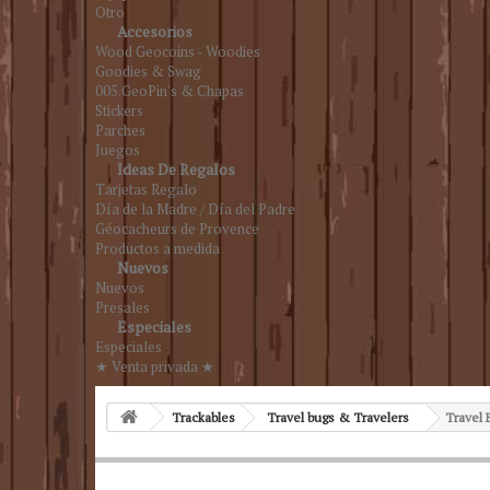
Otro
Accesorios
Wood Geocoins - Woodies
Goodies & Swag
005.GeoPin's & Chapas
Stickers
Parches
Juegos
Ideas De Regalos
Tarjetas Regalo
Día de la Madre / Día del Padre
Géocacheurs de Provence
Productos a medida
Nuevos
Nuevos
Presales
Especiales
Especiales
★ Venta privada ★
Trackables
Travel bugs & Travelers
Travel 