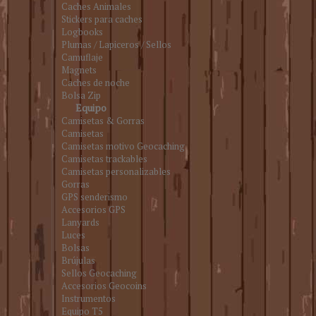
Caches Animales
Stickers para caches
Logbooks
Plumas / Lapiceros / Sellos
Camuflaje
Magnets
Caches de noche
Bolsa Zip
Equipo
Camisetas & Gorras
Camisetas
Camisetas motivo Geocaching
Camisetas trackables
Camisetas personalizables
Gorras
GPS senderismo
Accesorios GPS
Lanyards
Luces
Bolsas
Brújulas
Sellos Geocaching
Accesorios Geocoins
Instrumentos
Equipo T5