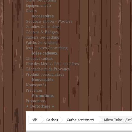
Outils Geocaching
Équipement T5
Divers
Accessoires
Géocoins en bois - Woodies
Goodies Geocaching
Géopins & Badges
Stickers Geocaching
Patchs Geocaching
Jeux / Livres Geocaching
Idées cadeaux
Chèques cadeau
Fête des Mères / Fête des Pères
Géocacheurs de Provence
Produits personnalisés
Nouveautés
Nouveautés
Préventes
Promotions
Promotions
★ Déstockage ★
Caches
Cache containers
Micro Tube 1,5 ml 