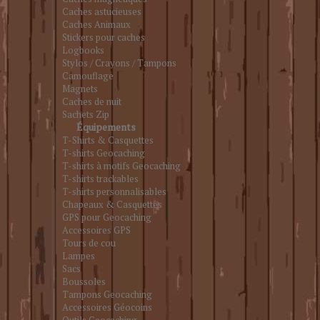
Caches astucieuses
Caches Animaux
Stickers pour caches
Logbooks
Stylos / Crayons / Tampons
Camouflage
Magnets
Caches de nuit
Sachets Zip
Équipements
T-Shirts & Casquettes
T-shirts Geocaching
T-shirts à motifs Geocaching
T-shirts trackables
T-shirts personnalisables
Chapeaux & Casquettes
GPS pour Geocaching
Accessoires GPS
Tours de cou
Lampes
Sacs
Boussoles
Tampons Geocaching
Accessoires Géocoins