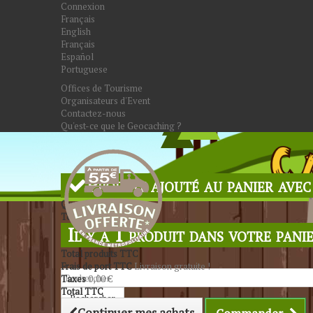
Connexion
Français
English
Français
Español
Portuguese
Offices de Tourisme
Organisateurs d'Event
Contactez-nous
Qu'est-ce que le Geocaching ?
Produit ajouté au panier avec
Quantité
Total
Il y a 1 produit dans votre panie
Total produits TTC
Frais de port TTC
Livraison gratuite !
Taxes
0,00 €
Total TTC
Rechercher
Continuer mes achats