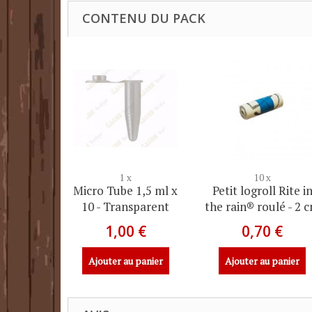
CONTENU DU PACK
1 x
10 x
Micro Tube 1,5 ml x
Petit logroll Rite i
10 - Transparent
the rain® roulé - 2 
1,00 €
0,70 €
Ajouter au panier
Ajouter au panier