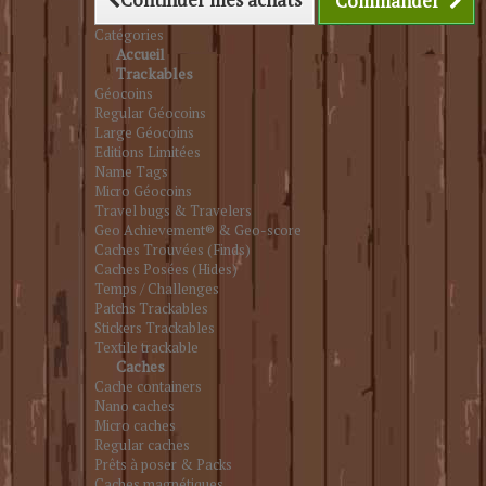
Commander
Catégories
Accueil
Trackables
Géocoins
Regular Géocoins
Large Géocoins
Editions Limitées
Name Tags
Micro Géocoins
Travel bugs & Travelers
Geo Achievement® & Geo-score
Caches Trouvées (Finds)
Caches Posées (Hides)
Temps / Challenges
Patchs Trackables
Stickers Trackables
Textile trackable
Caches
Cache containers
Nano caches
Micro caches
Regular caches
Prêts à poser & Packs
Caches magnétiques