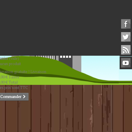
anier
(vide)
ucun produit
ivraison gratuite !
Livraison
,00 €
Taxes
,00 €
Total
es prix sont TTC
Commander