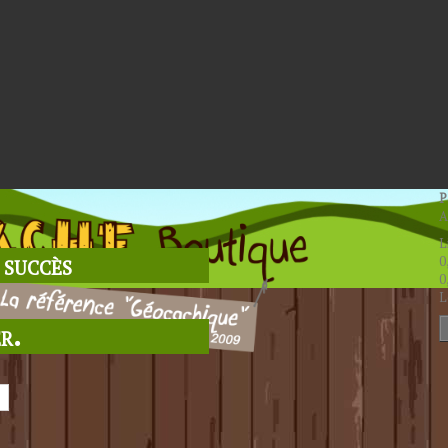
P
A
L
 succès
0
0
L
r.