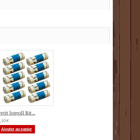
etit logroll Rit...
,50 €
Ajouter au panier