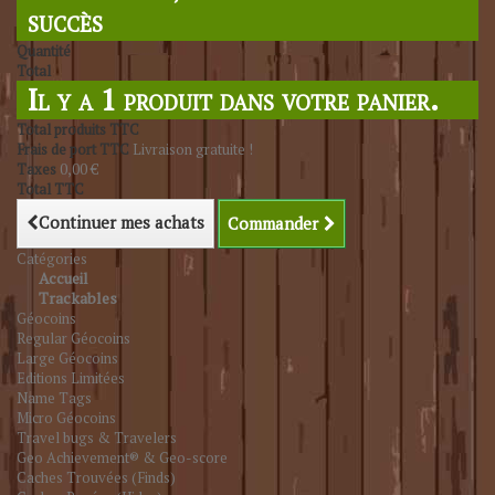
succès
Quantité
Total
Il y a 1 produit dans votre panier.
Total produits TTC
Frais de port TTC
Livraison gratuite !
Taxes
0,00 €
Total TTC
Continuer mes achats
Commander
Catégories
Accueil
Trackables
Géocoins
Regular Géocoins
Large Géocoins
Editions Limitées
Name Tags
Micro Géocoins
Travel bugs & Travelers
Geo Achievement® & Geo-score
Caches Trouvées (Finds)