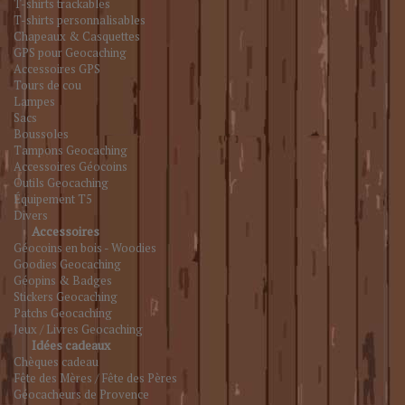
T-shirts trackables
T-shirts personnalisables
Chapeaux & Casquettes
GPS pour Geocaching
Accessoires GPS
Tours de cou
Lampes
Sacs
Boussoles
Tampons Geocaching
Accessoires Géocoins
Outils Geocaching
Équipement T5
Divers
Accessoires
Géocoins en bois - Woodies
Goodies Geocaching
Géopins & Badges
Stickers Geocaching
Patchs Geocaching
Jeux / Livres Geocaching
Idées cadeaux
Chèques cadeau
Fête des Mères / Fête des Pères
Géocacheurs de Provence