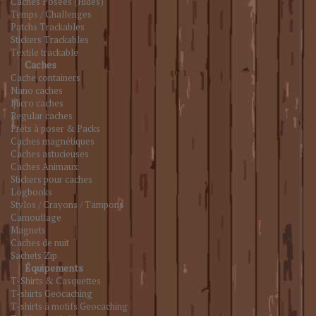
Caches Posées (Hides)
Temps / Challenges
Patchs Trackables
Stickers Trackables
Textile trackable
Caches
Cache containers
Nano caches
Micro caches
Regular caches
Prêts à poser & Packs
Caches magnétiques
Caches astucieuses
Caches Animaux
Stickers pour caches
Logbooks
Stylos / Crayons / Tampons
Camouflage
Magnets
Caches de nuit
Sachets Zip
Équipements
T-Shirts & Casquettes
T-shirts Geocaching
T-shirts à motifs Geocaching