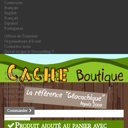
Connexion
Français
English
Français
Español
Portuguese
Offices de Tourisme
Organisateurs d'Event
Contactez-nous
Qu'est-ce que le Geocaching ?
Panier
(vide)
Aucun produit
Livraison gratuite !
Livraison
0,00 €
Taxes
0,00 €
Total
Les prix sont TTC
Commander
Rechercher
Produit ajouté au panier avec