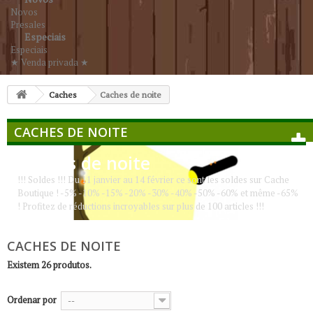
Novos
Presales
Especiais
Especiais
★ Venda privada ★
Caches
Caches de noite
CACHES DE NOITE
Caches de noite
!!! Soldes !!! Du 11 janvier au 14 février ce sont les soldes sur Cache
Boutique ! -5% -10% -15% -20% -30% -40% -50% -60% et même -65%
! Profitez de réductions incroyables sur plus de 100 articles !!!
CACHES DE NOITE
Existem 26 produtos.
Ordenar por
--