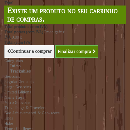
Total
Existe um produto no seu carrinho
de compras.
Total produtos (com IVA)
Total portes (com IVA)
Envio grátis!
IVA
0,00 €
Total (com IVA)
Continuar a comprar
Finalizar compra
Categorias
Início
Trackables
Geocoins
Regular Geocoins
Large Geocoins
Limited Editions
Name Tags
Micro Geocoins
Travel bugs & Travelers
Geo Achievement® & Geo-score
Finds
Hides
Time / Challenge