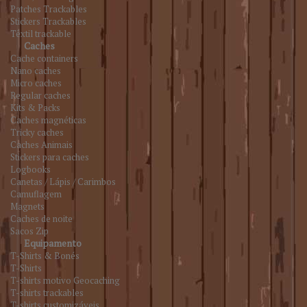
Patches Trackables
Stickers Trackables
Têxtil trackable
Caches
Cache containers
Nano caches
Micro caches
Regular caches
Kits & Packs
Caches magnéticas
Tricky caches
Caches Animais
Stickers para caches
Logbooks
Canetas / Lápis / Carimbos
Camuflagem
Magnets
Caches de noite
Sacos Zip
Equipamento
T-Shirts & Bonés
T-Shirts
T-shirts motivo Geocaching
T-shirts trackables
T-shirts customizáveis