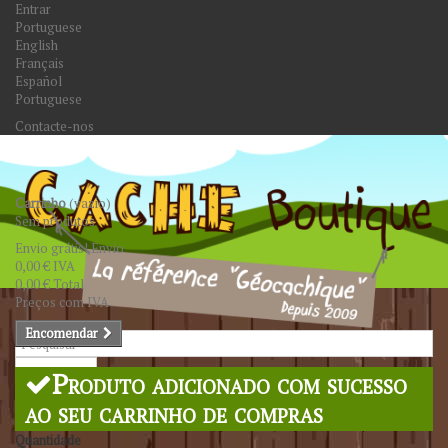
Entrar
Portuguese
English
Français
Español
Portuguese
Contacte-nos
Carrinho
(vazio)
Sem produtos
Envio grátis!
Envio
0,00 €
IVA
0,00 €
Total
Preços com IVA
Encomendar
Pesquisar
Produto adicionado com sucesso
ao seu carrinho de compras
Quantidade