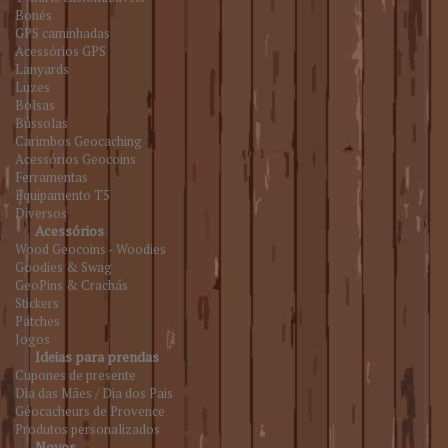
Bonés
GPS caminhadas
Acessórios GPS
Lanyards
Luzes
Bolsas
Bússolas
Carimbos Geocaching
Acessórios Geocoins
Ferramentas
Equipamento T5
Diversos
Acessórios
Wood Geocoins - Woodies
Goodies & Swag
GeoPins & Crachás
Stickers
Patches
Jogos
Ideias para prendas
Cupones de presente
Dia das Mães / Dia dos Pais
Géocacheurs de Provence
Produtos personalizados
Novos