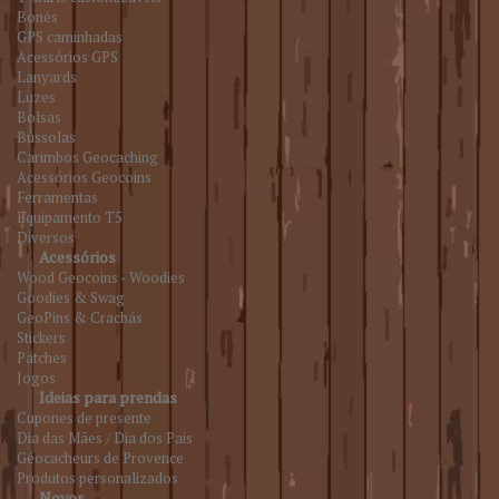
Bonés
GPS caminhadas
Acessórios GPS
Lanyards
Luzes
Bolsas
Bússolas
Carimbos Geocaching
Acessórios Geocoins
Ferramentas
Equipamento T5
Diversos
Acessórios
Wood Geocoins - Woodies
Goodies & Swag
GeoPins & Crachás
Stickers
Patches
Jogos
Ideias para prendas
Cupones de presente
Dia das Mães / Dia dos Pais
Géocacheurs de Provence
Produtos personalizados
Novos