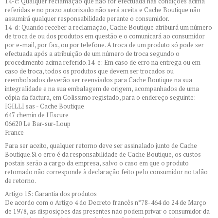
14-c: Qualquer reclamação que não for efectuada nas condições acima
referidas e no prazo autorizado não será aceita e Cache Boutique não
assumirá qualquer responsabilidade perante o consumidor.
14-d: Quando receber a reclamação, Cache Boutique atribuirá um número
de troca de ou dos produtos em questão e o comunicará ao consumidor
por e-mail, por fax, ou por telefone. A troca de um produto só pode ser
efectuada após a atribuição de um número de troca segundo o
procedimento acima referido.14-e: Em caso de erro na entrega ou em
caso de troca, todos os produtos que devem ser trocados ou
reembolsados deverão ser reenviados para Cache Boutique na sua
integralidade e na sua embalagem de origem, acompanhados de uma
cópia da factura, em Colissimo registado, para o endereço seguinte:
IGILLI sas - Cache Boutique
647 chemin de l'Escure
06620 Le Bar-sur-Loup
France
Para ser aceito, qualquer retorno deve ser assinalado junto de Cache
Boutique.Si o erro é da responsabilidade de Cache Boutique, os custos
postais serão a cargo da empresa, salvo o caso em que o produto
retomado não corresponde à declaração feito pelo consumidor no talão
de retorno.
Artigo 15: Garantia dos produtos
De acordo com o Artigo 4 do Decreto francês n°78-464 do 24 de Março
de 1978, as disposições das presentes não podem privar o consumidor da