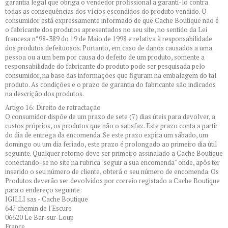
garantia legal que obriga o vendedor profissional a garanti-lo contra
todas as consequências dos vícios escondidos do produto vendido. O
consumidor está expressamente informado de que Cache Boutique não é
o fabricante dos produtos apresentados no seu site, no sentido da Lei
francesa n°98-389 do 19 de Maio de 1998 e relativa à responsabilidade
dos produtos defeituosos. Portanto, em caso de danos causados a uma
pessoa ou a um bem por causa do defeito de um produto, somente a
responsabilidade do fabricante do produto pode ser pesquisada pelo
consumidor, na base das informações que figuram na embalagem do tal
produto. As condições e o prazo de garantia do fabricante são indicados
na descrição dos produtos.
Artigo 16: Direito de retractação
O consumidor dispõe de um prazo de sete (7) dias úteis para devolver, a
custos próprios, os produtos que não o satisfaz. Este prazo conta a partir
do dia de entrega da encomenda. Se este prazo expira um sábado, um
domingo ou um dia feriado, este prazo é prolongado ao primeiro dia útil
seguinte. Qualquer retorno deve ser primeiro assinalado a Cache Boutique
conectando-se no site na rubrica "seguir a sua encomenda" onde, apôs ter
inserido o seu número de cliente, obterá o seu número de encomenda. Os
Produtos deverão ser devolvidos por correio registado a Cache Boutique
para o endereço seguinte:
IGILLI sas - Cache Boutique
647 chemin de l'Escure
06620 Le Bar-sur-Loup
France