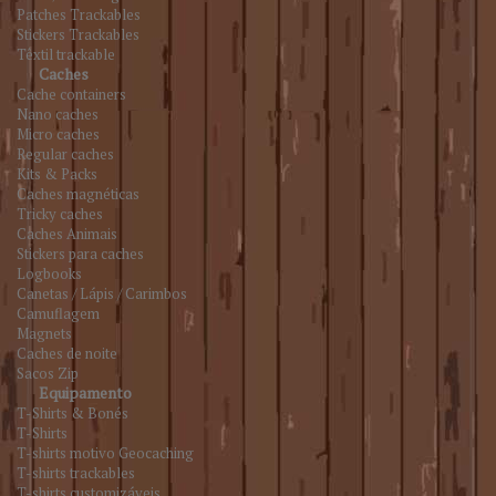
Patches Trackables
Stickers Trackables
Têxtil trackable
Caches
Cache containers
Nano caches
Micro caches
Regular caches
Kits & Packs
Caches magnéticas
Tricky caches
Caches Animais
Stickers para caches
Logbooks
Canetas / Lápis / Carimbos
Camuflagem
Magnets
Caches de noite
Sacos Zip
Equipamento
T-Shirts & Bonés
T-Shirts
T-shirts motivo Geocaching
T-shirts trackables
T-shirts customizáveis