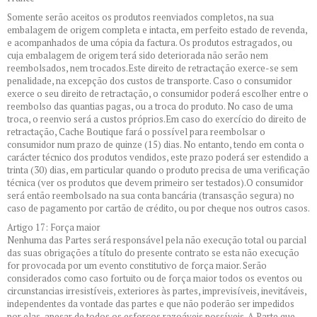
Somente serão aceitos os produtos reenviados completos, na sua
embalagem de origem completa e intacta, em perfeito estado de revenda,
e acompanhados de uma cópia da factura. Os produtos estragados, ou
cuja embalagem de origem terá sido deteriorada não serão nem
reembolsados, nem trocados.Este direito de retractação exerce-se sem
penalidade, na excepção dos custos de transporte. Caso o consumidor
exerce o seu direito de retractação, o consumidor poderá escolher entre o
reembolso das quantias pagas, ou a troca do produto. No caso de uma
troca, o reenvio será a custos próprios.Em caso do exercício do direito de
retractação, Cache Boutique fará o possível para reembolsar o
consumidor num prazo de quinze (15) dias. No entanto, tendo em conta o
carácter técnico dos produtos vendidos, este prazo poderá ser estendido a
trinta (30) dias, em particular quando o produto precisa de uma verificação
técnica (ver os produtos que devem primeiro ser testados).O consumidor
será então reembolsado na sua conta bancária (transasção segura) no
caso de pagamento por cartão de crédito, ou por cheque nos outros casos.
Artigo 17: Força maior
Nenhuma das Partes será responsável pela não execução total ou parcial
das suas obrigações a título do presente contrato se esta não execução
for provocada por um evento constitutivo de força maior. Serão
considerados como caso fortuito ou de força maior todos os eventos ou
circunstancias irresistíveis, exteriores às partes, imprevisíveis, inevitáveis,
independentes da vontade das partes e que não poderão ser impedidos
por elas, apesar de todos os esforços razoáveis possíveis. A Parte que