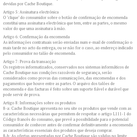
devidas por Cache Boutique.
Artigo 5: Assinatura electrónica
O "clique" do consumidor sobre o botão de confirmação de encomenda
constitui uma assinatura electrónica que tem, entre as partes, o mesmo
valor do que uma assinatura à mão.
Artigo 6: Confirmação da encomenda
As informações contratuais serão enviadas num e-mail de confirmação o
mais tarde no acto da entrega, ou se não for o caso, ao endereço indicado
pelo consumidor no talão de encomenda.
Artigo 7: Prova da transacção
Os registros informatizados, conservados nos sistemas informáticos de
Cache Boutique nas condições razoáveis de segurança, serão
considerados como provas das comunicações, das encomendas e dos
pagamentos que houve entre as partes. O arquivo dos talões de
encomenda e das facturas é feito sobre um suporte fiável e durável que
pode servir de prova.
Artigo 8: Informações sobre os produtos
8-a: Cache Boutique apresenta no seu site os produtos que vende com as
características necessárias que permitem de respeitar o artigo L111-1 do
Código francês do consumo, que prevê a possibilidade para o potencial
consumidor de conhecer antes de confirmar definitivamente a encomenda
as características essenciais dos produtos que deseja comprar.
8-b: As ofertas apresentadas por Cache Boutique são validas no limite