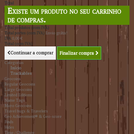
Total
Existe um produto no seu carrinho
de compras.
Total produtos (com IVA)
Total portes (com IVA)
Envio grátis!
IVA
0,00 €
Total (com IVA)
Continuar a comprar
Finalizar compra
Categorias
Início
Trackables
Geocoins
Regular Geocoins
Large Geocoins
Limited Editions
Name Tags
Micro Geocoins
Travel bugs & Travelers
Geo Achievement® & Geo-score
Finds
Hides
Time / Challenge