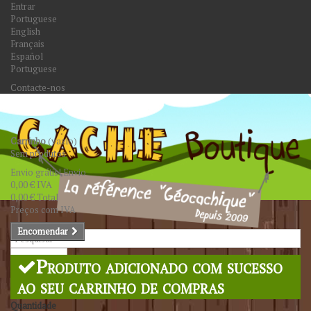
Entrar
Portuguese
English
Français
Español
Portuguese
Contacte-nos
Carrinho
(vazio)
Sem produtos
Envio grátis!
Envio
0,00 €
IVA
0,00 €
Total
Preços com IVA
Encomendar
Pesquisar
Produto adicionado com sucesso
ao seu carrinho de compras
Quantidade