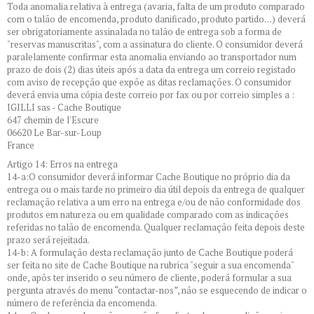
Toda anomalia relativa à entrega (avaria, falta de um produto comparado
com o talão de encomenda, produto danificado, produto partido…) deverá
ser obrigatoriamente assinalada no talão de entrega sob a forma de
"reservas manuscritas", com a assinatura do cliente. O consumidor deverá
paralelamente confirmar esta anomalia enviando ao transportador num
prazo de dois (2) dias úteis após a data da entrega um correio registado
com aviso de recepção que expõe as ditas reclamações. O consumidor
deverá envia uma cópia deste correio por fax ou por correio simples a :
IGILLI sas - Cache Boutique
647 chemin de l'Escure
06620 Le Bar-sur-Loup
France
Artigo 14: Erros na entrega
14-a:O consumidor deverá informar Cache Boutique no próprio dia da
entrega ou o mais tarde no primeiro dia útil depois da entrega de qualquer
reclamação relativa a um erro na entrega e/ou de não conformidade dos
produtos em natureza ou em qualidade comparado com as indicações
referidas no talão de encomenda. Qualquer reclamação feita depois deste
prazo será rejeitada.
14-b: A formulação desta reclamação junto de Cache Boutique poderá
ser feita no site de Cache Boutique na rubrica "seguir a sua encomenda"
onde, apôs ter inserido o seu número de cliente, poderá formular a sua
pergunta através do menu “contactar-nos”, não se esquecendo de indicar o
número de referência da encomenda.