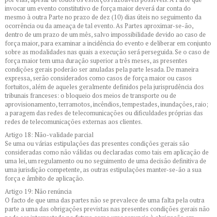
invocar um evento constitutivo de força maior deverá dar conta do
mesmo à outra Parte no prazo de dez (10) dias úteis no seguimento da
ocorrência ou da ameaça de tal evento. As Partes aproximar-se-ão,
dentro de um prazo de um mês, salvo impossibilidade devido ao caso de
força maior, para examinar a incidência do evento e deliberar em conjunto
sobre as modalidades nas quais a execução será perseguida. Se o caso de
força maior tem uma duração superior a três meses, as presentes
condições gerais poderão ser anuladas pela parte lesada. De maneira
expressa, serão considerados como casos de força maior ou casos
fortuitos, além de aqueles geralmente definidos pela jurisprudência dos
tribunais franceses: o bloqueio dos meios de transporte ou de
aprovisionamento, terramotos, incêndios, tempestades, inundações, raio;
a paragem das redes de telecomunicações ou dificuldades próprias das
redes de telecomunicações externas aos clientes.
Artigo 18: Não-validade parcial
Se uma ou várias estipulações das presentes condições gerais são
consideradas como não válidas ou declaradas como tais em aplicação de
uma lei, um regulamento ou no seguimento de uma decisão definitiva de
uma jurisdição competente, as outras estipulações manter-se-ão a sua
força e âmbito de aplicação.
Artigo 19: Não renúncia
O facto de que uma das partes não se prevalece de uma falta pela outra
parte a uma das obrigações previstas nas presentes condições gerais não