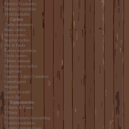
Patches Trackables
Stickers Trackables
Têxtil trackable
Caches
Cache containers
Nano caches
Micro caches
Regular caches
Kits & Packs
Caches magnéticas
Tricky caches
Caches Animais
Stickers para caches
Logbooks
Canetas / Lápis / Carimbos
Camuflagem
Magnets
Caches de noite
Sacos Zip
Equipamento
T-Shirts & Bonés
T-Shirts
T-shirts motivo Geocaching
T-shirts trackables
T-shirts customizáveis