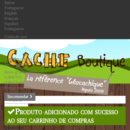
Entrar
Portuguese
English
Français
Español
Portuguese
Contacte-nos
Carrinho
(vazio)
Sem produtos
Envio grátis!
Envio
0,00 €
IVA
0,00 €
Total
Preços com IVA
Encomendar
Pesquisar
Produto adicionado com sucesso
ao seu carrinho de compras
Quantidade