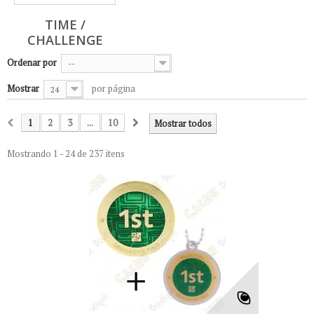
TIME /
CHALLENGE
Ordenar por
--
Mostrar
por página
24
1
2
3
...
10
Mostrar todos
Mostrando 1 - 24 de 237 itens