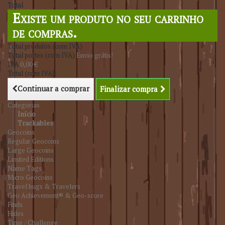
Total
Existe um produto no seu carrinho
de compras.
Total produtos (com IVA)
Total portes (com IVA)
Envio grátis!
IVA
0,00 €
Total (com IVA)
Continuar a comprar
Finalizar compra
Categorias
Início
Trackables
Geocoins
Regular Geocoins
Large Geocoins
Limited Editions
Name Tags
Micro Geocoins
Travel bugs & Travelers
Geo Achievement® & Geo-score
Finds
Hides
Time / Challenge