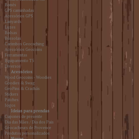
Bonés
GPS caminhadas
Acessórios GPS
Lanyards
Luzes
Bolsas
Bússolas
Carimbos Geocaching
Acessórios Geocoins
Ferramentas
Equipamento T5
Diversos
Acessórios
Wood Geocoins - Woodies
Goodies & Swag
GeoPins & Crachás
Stickers
Patches
Jogos
Ideias para prendas
Cupones de presente
Dia das Mães / Dia dos Pais
Géocacheurs de Provence
Produtos personalizados
Novos