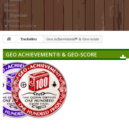
Novos
Presales
Especiais
Especiais
★ Venda privada ★
Trackables
Geo Achievement® & Geo-score
GEO ACHIEVEMENT® & GEO-SCORE