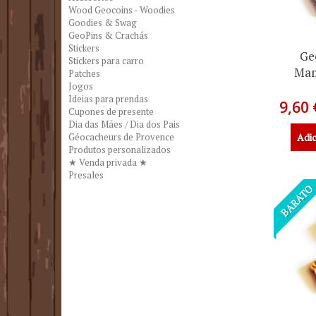
Wood Geocoins - Woodies
Goodies & Swag
GeoPins & Crachás
Stickers
Ge
Stickers para carro
Mam
Patches
Jogos
Ideias para prendas
9,60 
Cupones de presente
Dia das Mães / Dia dos Pais
Adic
Géocacheurs de Provence
Produtos personalizados
★ Venda privada ★
Presales
BARATO