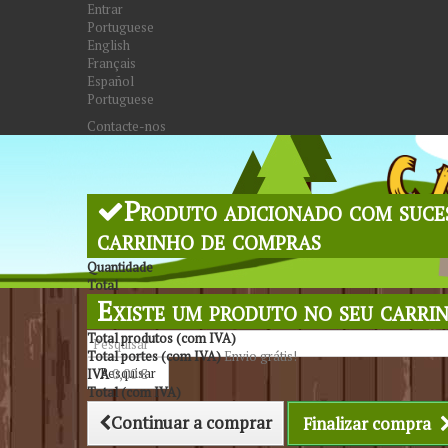
Entrar
Portuguese
English
Français
Español
Portuguese
Contacte-nos
Produto adicionado com suce
carrinho de compras
Quantidade
Total
Existe um produto no seu carri
Total produtos (com IVA)
Total portes (com IVA)
Envio grátis!
Pesquisar
IVA
0,00 €
Total (com IVA)
Continuar a comprar
Finalizar compra