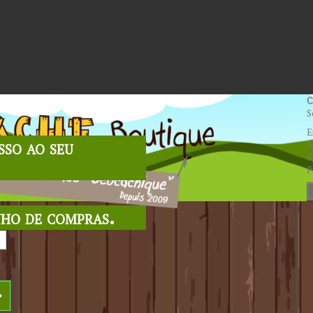
C
S
E
sso ao seu
0
0
P
nho de compras.