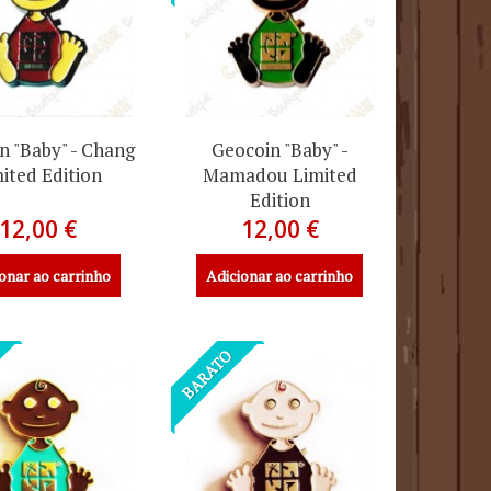
n "Baby" - Chang
Geocoin "Baby" -
ited Edition
Mamadou Limited
Edition
12,00 €
12,00 €
onar ao carrinho
Adicionar ao carrinho
BARATO