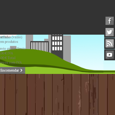
arrinho
(vazio)
em produtos
nvio grátis!
Envio
,00 €
IVA
,00 €
Total
reços com IVA
Encomendar