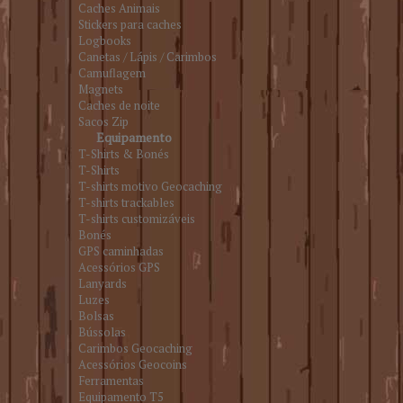
Caches Animais
Stickers para caches
Logbooks
Canetas / Lápis / Carimbos
Camuflagem
Magnets
Caches de noite
Sacos Zip
Equipamento
T-Shirts & Bonés
T-Shirts
T-shirts motivo Geocaching
T-shirts trackables
T-shirts customizáveis
Bonés
GPS caminhadas
Acessórios GPS
Lanyards
Luzes
Bolsas
Bússolas
Carimbos Geocaching
Acessórios Geocoins
Ferramentas
Equipamento T5