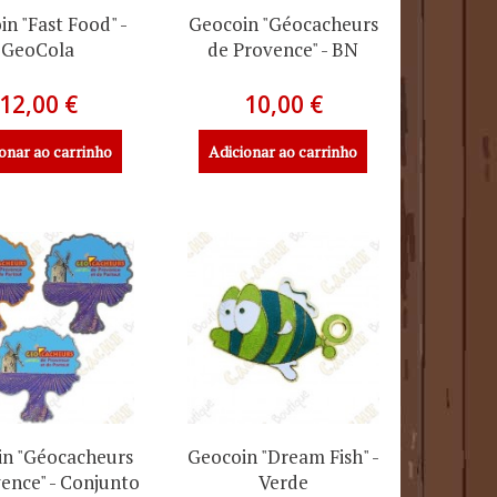
n "Fast Food" -
Geocoin "Géocacheurs
GeoCola
de Provence" - BN
12,00 €
10,00 €
onar ao carrinho
Adicionar ao carrinho
n "Géocacheurs
Geocoin "Dream Fish" -
ence" - Conjunto
Verde