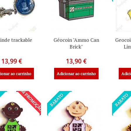
linde trackable
Géocoin "Ammo Can
Geocoi
Brick"
Lim
13,99 €
13,90 €
ionar ao carrinho
Adicionar ao carrinho
Adici
EM PROMOÇÃO!
BARATO
BARATO