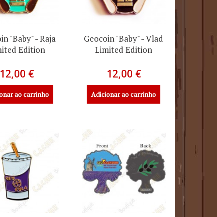
n "Baby" - Raja
Geocoin "Baby" - Vlad
ited Edition
Limited Edition
12,00 €
12,00 €
onar ao carrinho
Adicionar ao carrinho