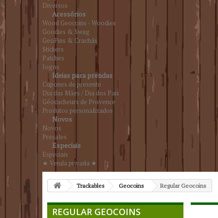
Diversos
Acessórios
Wood Geocoins - Woodies
Goodies & Swag
GeoPins & Crachás
Stickers
Patches
Jogos
Ideias para prendas
Cupones de presente
Dia das Mães / Dia dos Pais
Géocacheurs de Provence
Produtos personalizados
Novos
Novos
Presales
Especiais
Especiais
★ Venda privada ★
Trackables
Geocoins
Regular Geocoins
REGULAR GEOCOINS