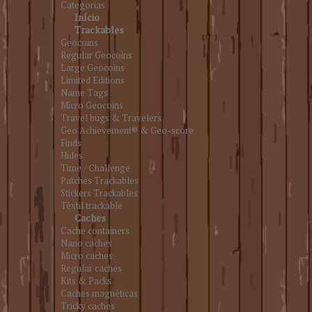
Categorias
Início
Trackables
Geocoins
Regular Geocoins
Large Geocoins
Limited Editions
Name Tags
Micro Geocoins
Travel bugs & Travelers
Geo Achievement® & Geo-score
Finds
Hides
Time / Challenge
Patches Trackables
Stickers Trackables
Têxtil trackable
Caches
Cache containers
Nano caches
Micro caches
Regular caches
Kits & Packs
Caches magnéticas
Tricky caches