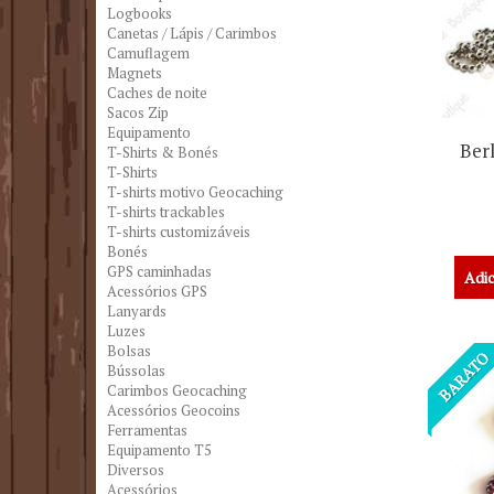
Logbooks
Canetas / Lápis / Carimbos
Camuflagem
Magnets
Caches de noite
Sacos Zip
Equipamento
Ber
T-Shirts & Bonés
T-Shirts
T-shirts motivo Geocaching
T-shirts trackables
T-shirts customizáveis
Bonés
GPS caminhadas
Adic
Acessórios GPS
Lanyards
Luzes
Bolsas
BARATO
Bússolas
Carimbos Geocaching
Acessórios Geocoins
Ferramentas
Equipamento T5
Diversos
Acessórios