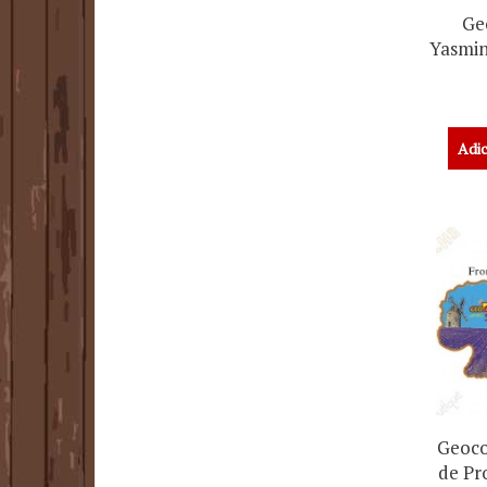
Ge
Yasmin
Adic
Geoco
de Pr