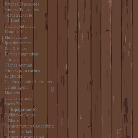
Patches Trackables
Stickers Trackables
Têxtil trackable
Caches
Cache containers
Nano caches
Micro caches
Regular caches
Kits & Packs
Caches magnéticas
Tricky caches
Caches Animais
Stickers para caches
Logbooks
Canetas / Lápis / Carimbos
Camuflagem
Magnets
Caches de noite
Sacos Zip
Equipamento
T-Shirts & Bonés
T-Shirts
T-shirts motivo Geocaching
T-shirts trackables
T-shirts customizáveis