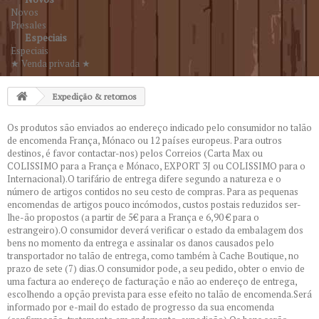
Novos
Presales
Especiais
Especiais
★ Venda privada ★
Expedição & retornos
Os produtos são enviados ao endereço indicado pelo consumidor no talão
de encomenda França, Mónaco ou 12 países europeus. Para outros
destinos, é favor contactar-nos) pelos Correios (Carta Max ou
COLISSIMO para a França e Mónaco, EXPORT 3J ou COLISSIMO para o
Internacional).O tarifário de entrega difere segundo a natureza e o
número de artigos contidos no seu cesto de compras. Para as pequenas
encomendas de artigos pouco incómodos, custos postais reduzidos ser-
lhe-ão propostos (a partir de 5€ para a França e 6,90 € para o
estrangeiro).O consumidor deverá verificar o estado da embalagem dos
bens no momento da entrega e assinalar os danos causados pelo
transportador no talão de entrega, como também à Cache Boutique, no
prazo de sete (7) dias.O consumidor pode, a seu pedido, obter o envio de
uma factura ao endereço de facturação e não ao endereço de entrega,
escolhendo a opção prevista para esse efeito no talão de encomenda.Será
informado por e-mail do estado de progresso da sua encomenda