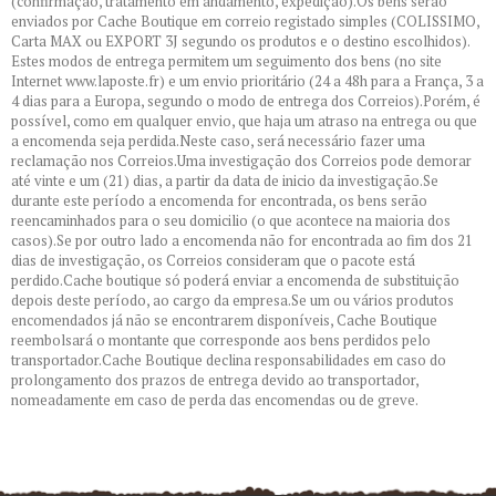
(confirmação, tratamento em andamento, expedição).Os bens serão
enviados por Cache Boutique em correio registado simples (COLISSIMO,
Carta MAX ou EXPORT 3J segundo os produtos e o destino escolhidos).
Estes modos de entrega permitem um seguimento dos bens (no site
Internet www.laposte.fr) e um envio prioritário (24 a 48h para a França, 3 a
4 dias para a Europa, segundo o modo de entrega dos Correios).Porém, é
possível, como em qualquer envio, que haja um atraso na entrega ou que
a encomenda seja perdida.Neste caso, será necessário fazer uma
reclamação nos Correios.Uma investigação dos Correios pode demorar
até vinte e um (21) dias, a partir da data de inicio da investigação.Se
durante este período a encomenda for encontrada, os bens serão
reencaminhados para o seu domicilio (o que acontece na maioria dos
casos).Se por outro lado a encomenda não for encontrada ao fim dos 21
dias de investigação, os Correios consideram que o pacote está
perdido.Cache boutique só poderá enviar a encomenda de substituição
depois deste período, ao cargo da empresa.Se um ou vários produtos
encomendados já não se encontrarem disponíveis, Cache Boutique
reembolsará o montante que corresponde aos bens perdidos pelo
transportador.Cache Boutique declina responsabilidades em caso do
prolongamento dos prazos de entrega devido ao transportador,
nomeadamente em caso de perda das encomendas ou de greve.