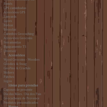
Bonés
GPS caminhadas
Acessórios GPS
Lanyards
Luzes
Bolsas
Bússolas
Carimbos Geocaching
Acessórios Geocoins
Ferramentas
Equipamento T5
Diversos
Acessórios
Wood Geocoins - Woodies
Goodies & Swag
GeoPins & Crachás
Stickers
Patches
Jogos
Ideias para prendas
Cupones de presente
Dia das Mães / Dia dos Pais
Géocacheurs de Provence
Produtos personalizados
Novos