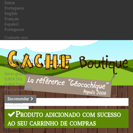
Entrar
Portuguese
English
Français
Español
Portuguese
Contacte-nos
Carrinho
(vazio)
Sem produtos
Envio grátis!
Envio
0,00 €
IVA
0,00 €
Total
Preços com IVA
Encomendar
Pesquisar
Produto adicionado com sucesso
ao seu carrinho de compras
Quantidade