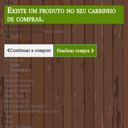
Total
Existe um produto no seu carrinho
de compras.
Total produtos (com IVA)
Total portes (com IVA)
Envio grátis!
IVA
0,00 €
Total (com IVA)
Continuar a comprar
Finalizar compra
Categorias
Início
Trackables
Geocoins
Regular Geocoins
Large Geocoins
Limited Editions
Name Tags
Micro Geocoins
Travel bugs & Travelers
Geo Achievement® & Geo-score
Finds
Hides
Time / Challenge