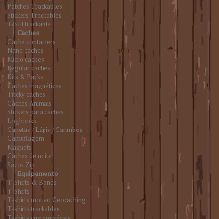
Patches Trackables
Stickers Trackables
Têxtil trackable
Caches
Cache containers
Nano caches
Micro caches
Regular caches
Kits & Packs
Caches magnéticas
Tricky caches
Caches Animais
Stickers para caches
Logbooks
Canetas / Lápis / Carimbos
Camuflagem
Magnets
Caches de noite
Sacos Zip
Equipamento
T-Shirts & Bonés
T-Shirts
T-shirts motivo Geocaching
T-shirts trackables
T-shirts customizáveis