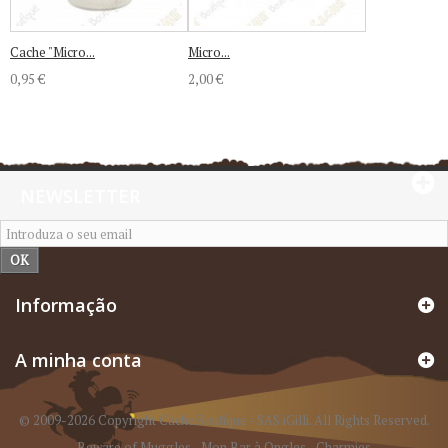
Cache "Micro...
Micro...
0,95 €
2,00 €
NEWSLETTER
OK
Informação
A minha conta
© 2009-2026 Copyright CacheBoutique - SAS iGilli. All Rights Reserved.
Beware of Muggles
-
Mon Bar à Ongles
-
Charmies