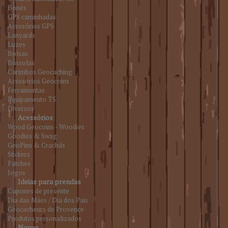
Bonés
GPS caminhadas
Acessórios GPS
Lanyards
Luzes
Bolsas
Bússolas
Carimbos Geocaching
Acessórios Geocoins
Ferramentas
Equipamento T5
Diversos
Acessórios
Wood Geocoins - Woodies
Goodies & Swag
GeoPins & Crachás
Stickers
Patches
Jogos
Ideias para prendas
Cupones de presente
Dia das Mães / Dia dos Pais
Géocacheurs de Provence
Produtos personalizados
Novos