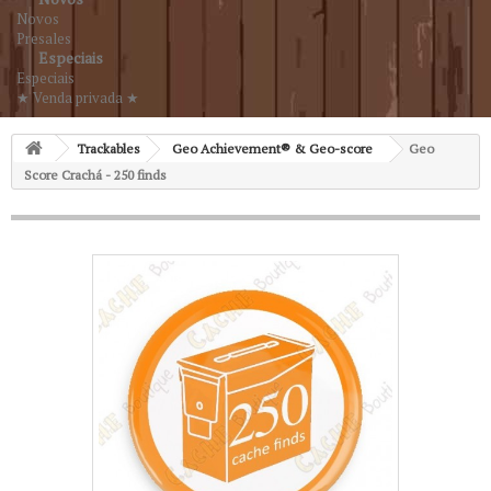
Novos
Presales
Especiais
Especiais
★ Venda privada ★
Trackables
Geo Achievement® & Geo-score
Geo
Score Crachá - 250 finds