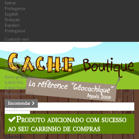
Entrar
Portuguese
English
Français
Español
Portuguese
Contacte-nos
Carrinho
(vazio)
Sem produtos
Envio grátis!
Envio
0,00 €
IVA
0,00 €
Total
Preços com IVA
Encomendar
Pesquisar
Produto adicionado com sucesso
ao seu carrinho de compras
Quantidade