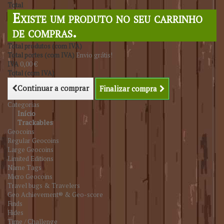
Total
Existe um produto no seu carrinho
de compras.
Total produtos (com IVA)
Total portes (com IVA)
Envio grátis!
IVA
0,00 €
Total (com IVA)
Continuar a comprar
Finalizar compra
Categorias
Início
Trackables
Geocoins
Regular Geocoins
Large Geocoins
Limited Editions
Name Tags
Micro Geocoins
Travel bugs & Travelers
Geo Achievement® & Geo-score
Finds
Hides
Time / Challenge