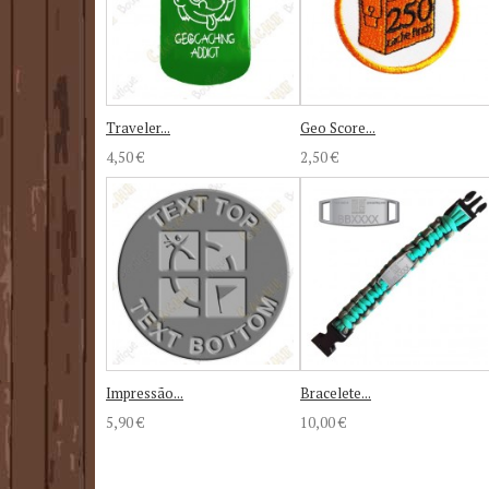
Traveler...
Geo Score...
4,50 €
2,50 €
Impressão...
Bracelete...
5,90 €
10,00 €