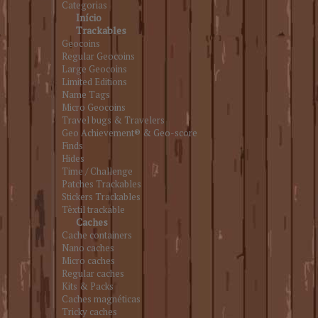
Categorias
Início
Trackables
Geocoins
Regular Geocoins
Large Geocoins
Limited Editions
Name Tags
Micro Geocoins
Travel bugs & Travelers
Geo Achievement® & Geo-score
Finds
Hides
Time / Challenge
Patches Trackables
Stickers Trackables
Têxtil trackable
Caches
Cache containers
Nano caches
Micro caches
Regular caches
Kits & Packs
Caches magnéticas
Tricky caches