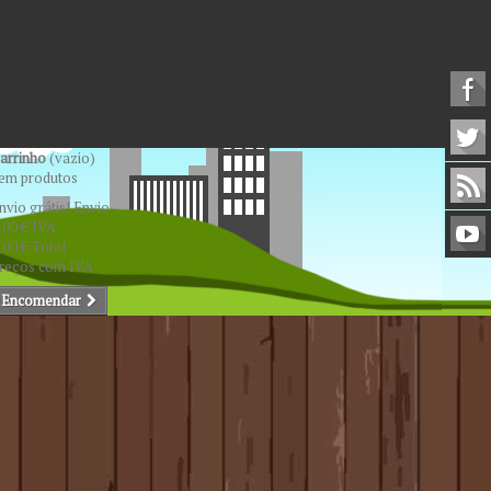
arrinho
(vazio)
em produtos
nvio grátis!
Envio
,00 €
IVA
,00 €
Total
reços com IVA
Encomendar