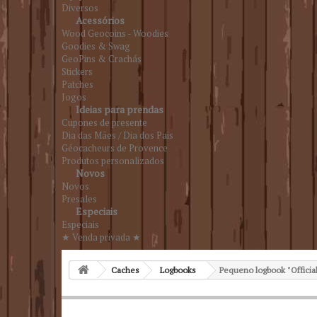
Diversos
Acessórios
Wood Geocoins - Woodies
Goodies & Swag
GeoPins & Crachás
Stickers
Patches
Jogos
Ideias para prendas
Cupones de presente
Dia das Mães / Dia dos Pais
Géocacheurs de Provence
Produtos personalizados
Novos
Novos
Presales
Especiais
Especiais
★ Venda privada ★
Caches
Logbooks
Pequeno logbook "Officia