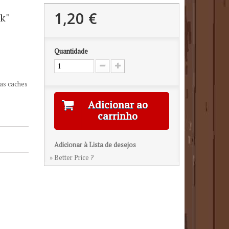
1,20 €
k"
Quantidade
as caches
Adicionar ao
carrinho
Adicionar à Lista de desejos
» Better Price ?