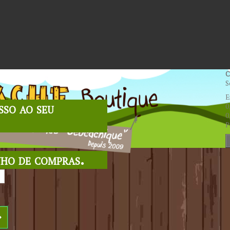
C
S
E
sso ao seu
0
0
P
nho de compras.