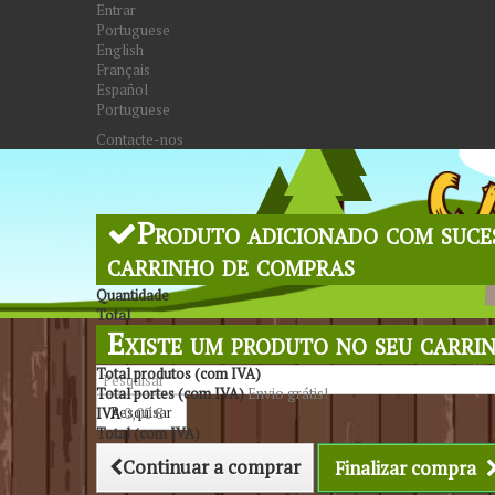
Entrar
Portuguese
English
Français
Español
Portuguese
Contacte-nos
Produto adicionado com suce
carrinho de compras
Quantidade
Total
Existe um produto no seu carri
Total produtos (com IVA)
Total portes (com IVA)
Envio grátis!
Pesquisar
IVA
0,00 €
Total (com IVA)
Continuar a comprar
Finalizar compra