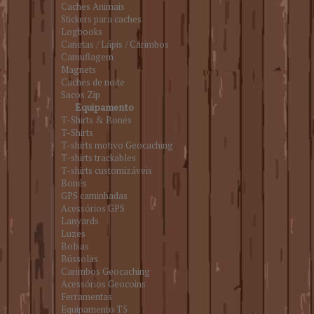
Caches Animais
Stickers para caches
Logbooks
Canetas / Lápis / Carimbos
Camuflagem
Magnets
Caches de noite
Sacos Zip
Equipamento
T-Shirts & Bonés
T-Shirts
T-shirts motivo Geocaching
T-shirts trackables
T-shirts customizáveis
Bonés
GPS caminhadas
Acessórios GPS
Lanyards
Luzes
Bolsas
Bússolas
Carimbos Geocaching
Acessórios Geocoins
Ferramentas
Equipamento T5