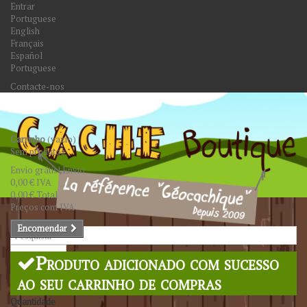
Entrar
Portuguese
English
Français
Español
Portuguese
Contacte-nos
Carrinho
(vazio)
Sem produtos
Envio grátis!
Envio
0,00 €
IVA
0,00 €
Total
Preços com IVA
Encomendar
Pesquisar
Produto adicionado com sucesso
ao seu carrinho de compras
Quantidade