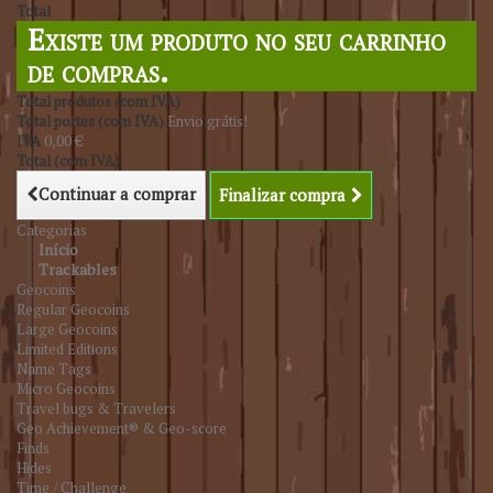
Total
Existe um produto no seu carrinho
de compras.
Total produtos (com IVA)
Total portes (com IVA)
Envio grátis!
IVA
0,00 €
Total (com IVA)
Continuar a comprar
Finalizar compra
Categorias
Início
Trackables
Geocoins
Regular Geocoins
Large Geocoins
Limited Editions
Name Tags
Micro Geocoins
Travel bugs & Travelers
Geo Achievement® & Geo-score
Finds
Hides
Time / Challenge