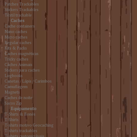
Patches Trackables
Stickers Trackables
Têxtil trackable
Caches
Cache containers
Nano caches
Micro caches
Regular caches
Kits & Packs
Caches magnéticas
Tricky caches
Caches Animais
Stickers para caches
Logbooks
Canetas / Lápis / Carimbos
Camuflagem
Magnets
Caches de noite
Sacos Zip
Equipamento
T-Shirts & Bonés
T-Shirts
T-shirts motivo Geocaching
T-shirts trackables
T-shirts customizáveis