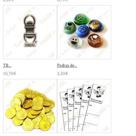
TB...
Pedras de...
10,70 €
2,50 €