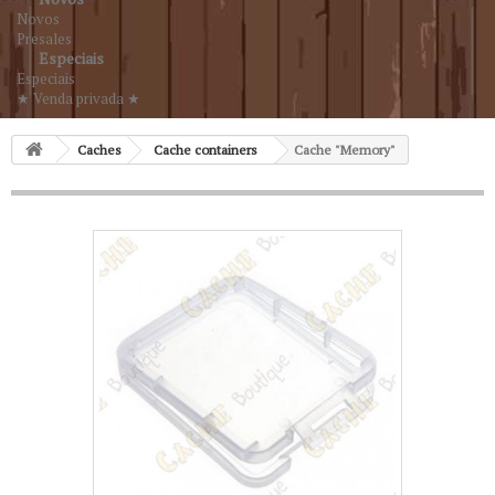
Novos
Presales
Especiais
Especiais
★ Venda privada ★
Caches
Cache containers
Cache "Memory"