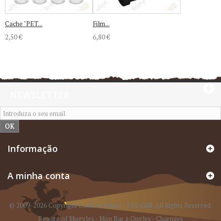
Cache "PET...
Film...
2,50 €
6,80 €
NEWSLETTER
OK
Informação
A minha conta
© 2009-2026 Copyright CacheBoutique - SAS iGilli. All Rights Reserved.
Beware of Muggles
-
Mon Bar à Ongles
-
Charmies