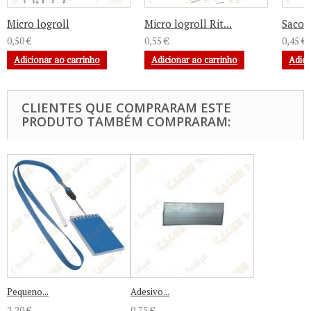
Micro logroll
Micro logroll Rit...
Sacos 
0,50 €
0,55 €
0,45 €
Adicionar ao carrinho
Adicionar ao carrinho
Adici
CLIENTES QUE COMPRARAM ESTE
PRODUTO TAMBÉM COMPRARAM:
Pequeno...
Adesivo...
2,20 €
0,75 €