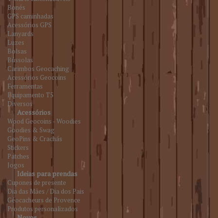
Bonés
GPS caminhadas
Acessórios GPS
Lanyards
Luzes
Bolsas
Bússolas
Carimbos Geocaching
Acessórios Geocoins
Ferramentas
Equipamento T5
Diversos
Acessórios
Wood Geocoins - Woodies
Goodies & Swag
GeoPins & Crachás
Stickers
Patches
Jogos
Ideias para prendas
Cupones de presente
Dia das Mães / Dia dos Pais
Géocacheurs de Provence
Produtos personalizados
Novos