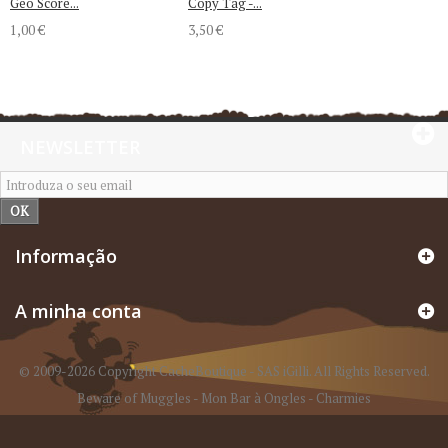
Geo Score...
Copy Tag -...
1,00 €
3,50 €
NEWSLETTER
OK
Informação
A minha conta
© 2009-2026 Copyright CacheBoutique - SAS iGilli. All Rights Reserved.
Beware of Muggles
-
Mon Bar à Ongles
-
Charmies