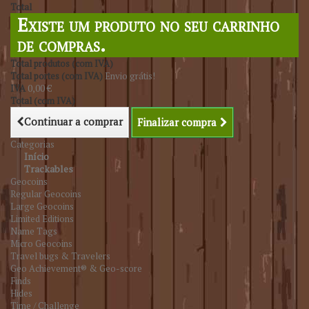
Total
Existe um produto no seu carrinho
de compras.
Total produtos (com IVA)
Total portes (com IVA)
Envio grátis!
IVA
0,00 €
Total (com IVA)
Continuar a comprar
Finalizar compra
Categorias
Início
Trackables
Geocoins
Regular Geocoins
Large Geocoins
Limited Editions
Name Tags
Micro Geocoins
Travel bugs & Travelers
Geo Achievement® & Geo-score
Finds
Hides
Time / Challenge