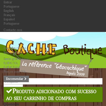
Entrar
Portuguese
English
Français
Español
Portuguese
Contacte-nos
Carrinho
(vazio)
Sem produtos
Envio grátis!
Envio
0,00 €
IVA
0,00 €
Total
Preços com IVA
Encomendar
Pesquisar
Produto adicionado com sucesso
ao seu carrinho de compras
Quantidade