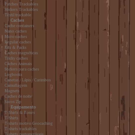
Patches Trackables
Stickers Trackables
Têxtil trackable
Caches
Cache containers
Nano caches
Micro caches
Regular caches
Kits & Packs
Caches magnéticas
Tricky caches
Caches Animais
Stickers para caches
Logbooks
Canetas / Lápis / Carimbos
Camuflagem
Magnets
Caches de noite
Sacos Zip
Equipamento
T-Shirts & Bonés
T-Shirts
T-shirts motivo Geocaching
T-shirts trackables
T-shirts customizáveis