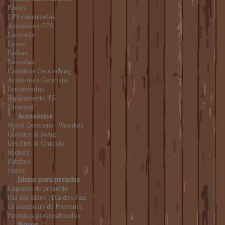
Bonés
GPS caminhadas
Acessórios GPS
Lanyards
Luzes
Bolsas
Bússolas
Carimbos Geocaching
Acessórios Geocoins
Ferramentas
Equipamento T5
Diversos
Acessórios
Wood Geocoins - Woodies
Goodies & Swag
GeoPins & Crachás
Stickers
Patches
Jogos
Ideias para prendas
Cupones de presente
Dia das Mães / Dia dos Pais
Géocacheurs de Provence
Produtos personalizados
Novos