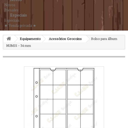
Novos
Presales
Especiais
Especiais
★ Venda privada ★
Equipamento
Acessórios Geocoins
Bolso para álbum
NUMIS - 34 mm