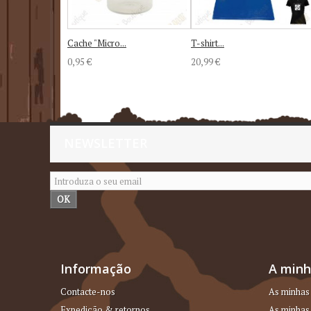
Cache "Micro...
T-shirt...
0,95 €
20,99 €
NEWSLETTER
OK
Informação
A minh
Contacte-nos
As minhas
Expedição & retornos
As minhas 