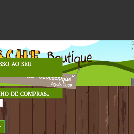
C
S
E
sso ao seu
0
0
P
nho de compras.