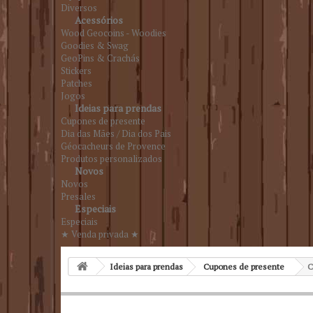
Diversos
Acessórios
Wood Geocoins - Woodies
Goodies & Swag
GeoPins & Crachás
Stickers
Patches
Jogos
Ideias para prendas
Cupones de presente
Dia das Mães / Dia dos Pais
Géocacheurs de Provence
Produtos personalizados
Novos
Novos
Presales
Especiais
Especiais
★ Venda privada ★
Ideias para prendas
Cupones de presente
C