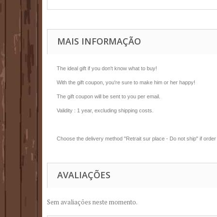
MAIS INFORMAÇÃO
The ideal gift if you don't know what to buy!
With the gift coupon, you're sure to make him or her happy!
The gift coupon will be sent to you per email.
Validity : 1 year
, excluding shipping costs
.
Choose the delivery method "Retrait sur place - Do not ship" if order
AVALIAÇÕES
Sem avaliações neste momento.