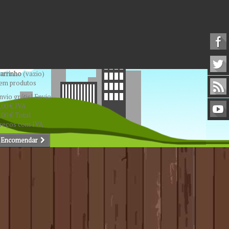
arrinho
(vazio)
em produtos
nvio grátis!
Envio
,00 €
IVA
,00 €
Total
reços com IVA
Encomendar