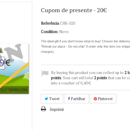
Cupom de presente - 20€
Referência
CHK-020
Condition:
Novo
The ideal gift if you don't know what to buy!
Choose the deliver
"Retrait sur place - Do not ship" if order only this item (no shipp
charges).
By buying this product you can collect up to
2
l
points
. Your cart will total
2
points
that can be c
into a voucher of
0,40 €
.
Tweet
Partilhar
Pinterest
Imprimir