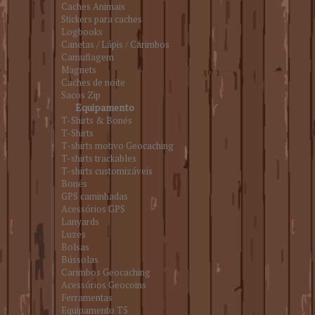
Caches Animais
Stickers para caches
Logbooks
Canetas / Lápis / Carimbos
Camuflagem
Magnets
Caches de noite
Sacos Zip
Equipamento
T-Shirts & Bonés
T-Shirts
T-shirts motivo Geocaching
T-shirts trackables
T-shirts customizáveis
Bonés
GPS caminhadas
Acessórios GPS
Lanyards
Luzes
Bolsas
Bússolas
Carimbos Geocaching
Acessórios Geocoins
Ferramentas
Equipamento T5