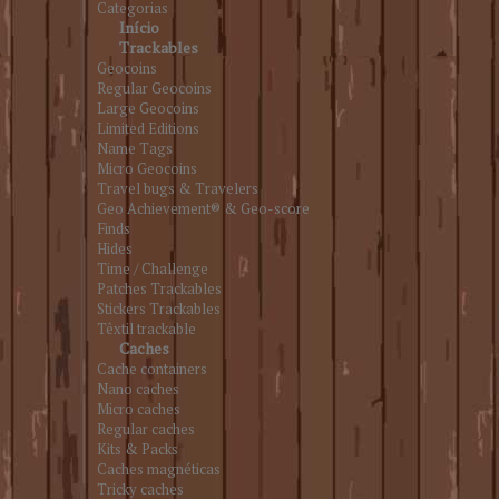
Categorias
Início
Trackables
Geocoins
Regular Geocoins
Large Geocoins
Limited Editions
Name Tags
Micro Geocoins
Travel bugs & Travelers
Geo Achievement® & Geo-score
Finds
Hides
Time / Challenge
Patches Trackables
Stickers Trackables
Têxtil trackable
Caches
Cache containers
Nano caches
Micro caches
Regular caches
Kits & Packs
Caches magnéticas
Tricky caches