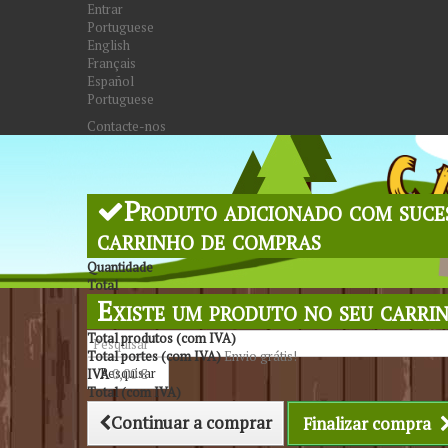
Entrar
Portuguese
English
Français
Español
Portuguese
Contacte-nos
Produto adicionado com suce
carrinho de compras
Quantidade
Total
Existe um produto no seu carri
Total produtos (com IVA)
Total portes (com IVA)
Envio grátis!
Pesquisar
IVA
0,00 €
Total (com IVA)
Continuar a comprar
Finalizar compra