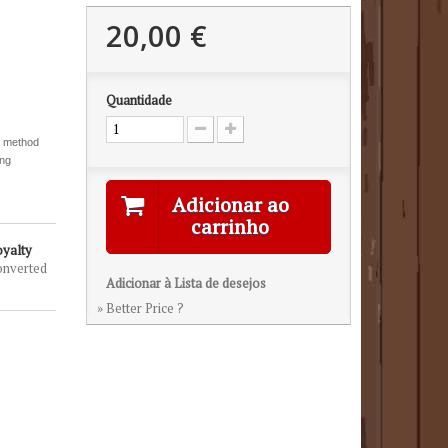
20,00 €
Quantidade
y method
ing
Adicionar ao
carrinho
oyalty
onverted
Adicionar à Lista de desejos
» Better Price ?