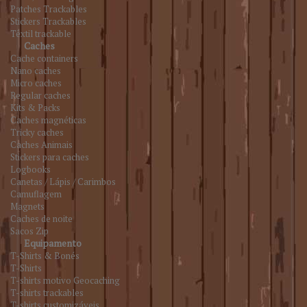
Patches Trackables
Stickers Trackables
Têxtil trackable
Caches
Cache containers
Nano caches
Micro caches
Regular caches
Kits & Packs
Caches magnéticas
Tricky caches
Caches Animais
Stickers para caches
Logbooks
Canetas / Lápis / Carimbos
Camuflagem
Magnets
Caches de noite
Sacos Zip
Equipamento
T-Shirts & Bonés
T-Shirts
T-shirts motivo Geocaching
T-shirts trackables
T-shirts customizáveis