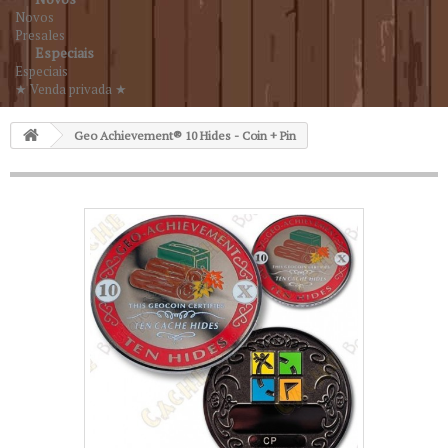
Novos
Presales
Especiais
Especiais
★ Venda privada ★
Geo Achievement® 10 Hides - Coin + Pin