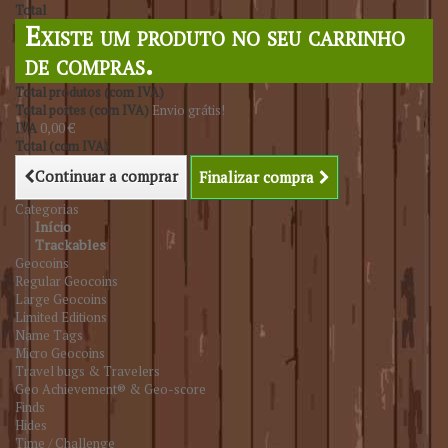
Total
Existe um produto no seu carrinho
de compras.
Total produtos (com IVA)
Total portes (com IVA)
Envio grátis!
IVA
0,00 €
Total (com IVA)
Continuar a comprar
Finalizar compra
Categorias
Início
Trackables
Geocoins
Regular Geocoins
Large Geocoins
Limited Editions
Name Tags
Micro Geocoins
Travel bugs & Travelers
Geo Achievement® & Geo-score
Finds
Hides
Time / Challenge