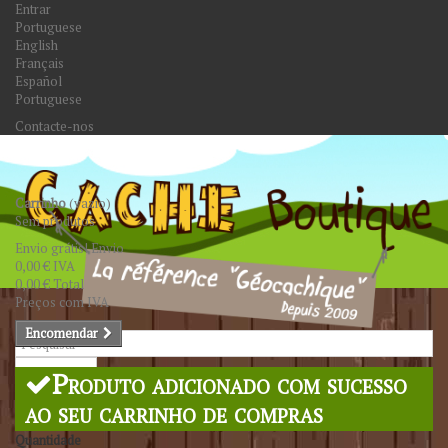
Entrar
Portuguese
English
Français
Español
Portuguese
Contacte-nos
Carrinho
(vazio)
Sem produtos
Envio grátis!
Envio
0,00 €
IVA
0,00 €
Total
Preços com IVA
Encomendar
Pesquisar
Produto adicionado com sucesso
ao seu carrinho de compras
Quantidade