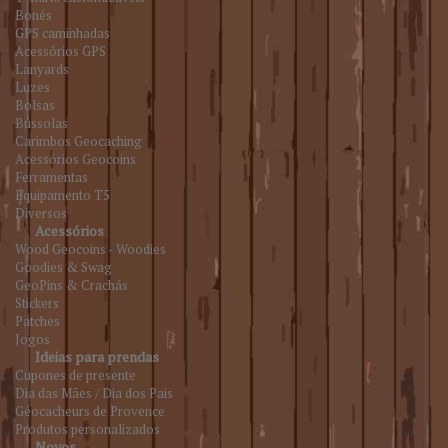
Bonés
GPS caminhadas
Acessórios GPS
Lanyards
Luzes
Bolsas
Bússolas
Carimbos Geocaching
Acessórios Geocoins
Ferramentas
Equipamento T5
Diversos
Acessórios
Wood Geocoins - Woodies
Goodies & Swag
GeoPins & Crachás
Stickers
Patches
Jogos
Ideias para prendas
Cupones de presente
Dia das Mães / Dia dos Pais
Géocacheurs de Provence
Produtos personalizados
Novos