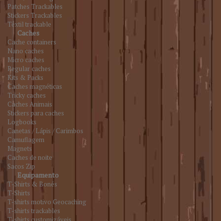
Patches Trackables
Stickers Trackables
Têxtil trackable
Caches
Cache containers
Nano caches
Micro caches
Regular caches
Kits & Packs
Caches magnéticas
Tricky caches
Caches Animais
Stickers para caches
Logbooks
Canetas / Lápis / Carimbos
Camuflagem
Magnets
Caches de noite
Sacos Zip
Equipamento
T-Shirts & Bonés
T-Shirts
T-shirts motivo Geocaching
T-shirts trackables
T-shirts customizáveis