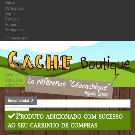
Entrar
Portuguese
English
Français
Español
Portuguese
Contacte-nos
Carrinho
(vazio)
Sem produtos
Envio grátis!
Envio
0,00 €
IVA
0,00 €
Total
Preços com IVA
Encomendar
Pesquisar
Produto adicionado com sucesso
ao seu carrinho de compras
Quantidade