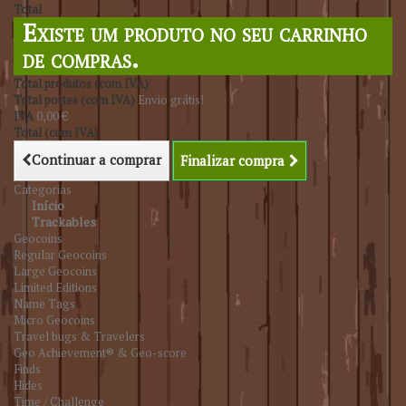
Total
Existe um produto no seu carrinho
de compras.
Total produtos (com IVA)
Total portes (com IVA)
Envio grátis!
IVA
0,00 €
Total (com IVA)
Continuar a comprar
Finalizar compra
Categorias
Início
Trackables
Geocoins
Regular Geocoins
Large Geocoins
Limited Editions
Name Tags
Micro Geocoins
Travel bugs & Travelers
Geo Achievement® & Geo-score
Finds
Hides
Time / Challenge