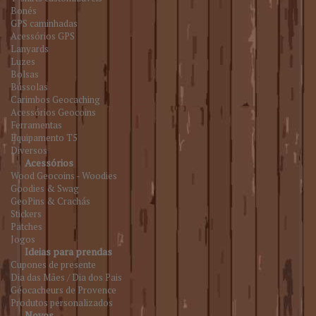
Bonés
GPS caminhadas
Acessórios GPS
Lanyards
Luzes
Bolsas
Bússolas
Carimbos Geocaching
Acessórios Geocoins
Ferramentas
Equipamento T5
Diversos
Acessórios
Wood Geocoins - Woodies
Goodies & Swag
GeoPins & Crachás
Stickers
Patches
Jogos
Ideias para prendas
Cupones de presente
Dia das Mães / Dia dos Pais
Géocacheurs de Provence
Produtos personalizados
Novos