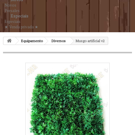
Novos
Presales
Especiais
Especiais
★ Venda privada ★
Equipamento
Diversos
Musgo artificial v2