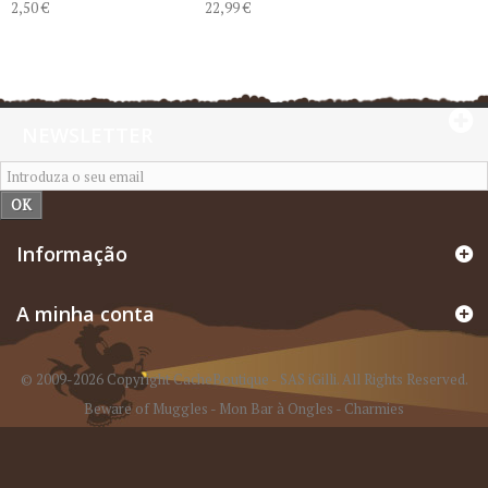
2,50 €
22,99 €
NEWSLETTER
OK
Informação
A minha conta
© 2009-2026 Copyright CacheBoutique - SAS iGilli. All Rights Reserved.
Beware of Muggles
-
Mon Bar à Ongles
-
Charmies