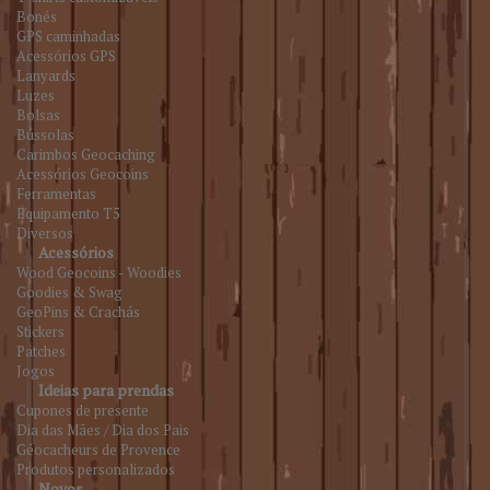
Bonés
GPS caminhadas
Acessórios GPS
Lanyards
Luzes
Bolsas
Bússolas
Carimbos Geocaching
Acessórios Geocoins
Ferramentas
Equipamento T5
Diversos
Acessórios
Wood Geocoins - Woodies
Goodies & Swag
GeoPins & Crachás
Stickers
Patches
Jogos
Ideias para prendas
Cupones de presente
Dia das Mães / Dia dos Pais
Géocacheurs de Provence
Produtos personalizados
Novos