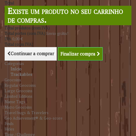
Total
Existe um produto no seu carrinho
de compras.
Total produtos (com IVA)
Total portes (com IVA)
Envio grátis!
IVA
0,00 €
Total (com IVA)
Continuar a comprar
Finalizar compra
Categorias
Início
Trackables
Geocoins
Regular Geocoins
Large Geocoins
Limited Editions
Name Tags
Micro Geocoins
Travel bugs & Travelers
Geo Achievement® & Geo-score
Finds
Hides
Time / Challenge