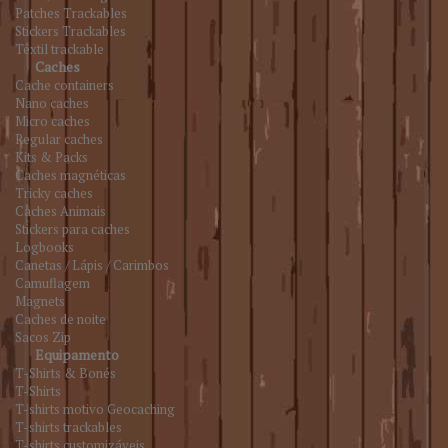
Patches Trackables
Stickers Trackables
Têxtil trackable
Caches
Cache containers
Nano caches
Micro caches
Regular caches
Kits & Packs
Caches magnéticas
Tricky caches
Caches Animais
Stickers para caches
Logbooks
Canetas / Lápis / Carimbos
Camuflagem
Magnets
Caches de noite
Sacos Zip
Equipamento
T-Shirts & Bonés
T-Shirts
T-shirts motivo Geocaching
T-shirts trackables
T-shirts customizáveis