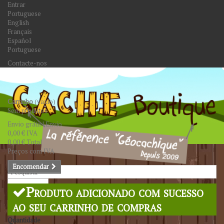
Entrar
Portuguese
English
Français
Español
Portuguese
Contacte-nos
Carrinho
(vazio)
Sem produtos
Envio grátis!
Envio
0,00 €
IVA
0,00 €
Total
Preços com IVA
Encomendar
Pesquisar
Produto adicionado com sucesso
ao seu carrinho de compras
Quantidade