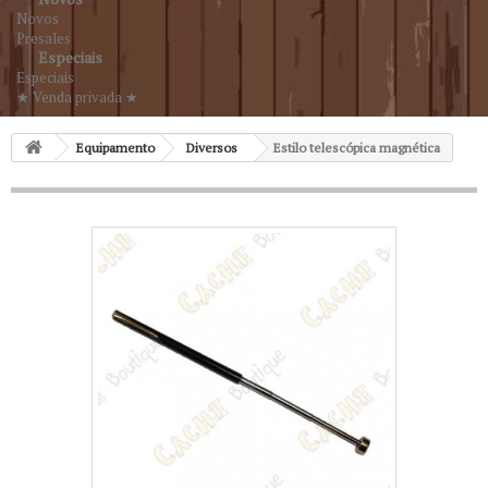
Novos
Presales
Especiais
Especiais
★ Venda privada ★
Equipamento
Diversos
Estilo telescópica magnética