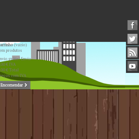
arrinho
(vazio)
em produtos
nvio grátis!
Envio
,00 €
IVA
,00 €
Total
reços com IVA
Encomendar