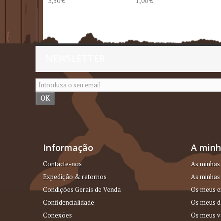
3,50 €
1,00 €
NEWSLETTER
OK
Informação
A minh
Contacte-nos
As minhas
Expedição & retornos
As minhas 
Condições Gerais de Venda
Os meus e
Confidencialidade
Os meus d
Conexões
Os meus v