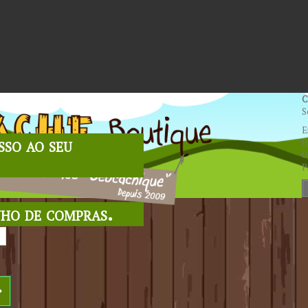
C
S
E
sso ao seu
0
0
P
nho de compras.