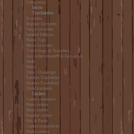
Categorias
Início
Trackables
Geocoins
Regular Geocoins
Large Geocoins
Limited Editions
Name Tags
Micro Geocoins
Travel bugs & Travelers
Geo Achievement® & Geo-score
Finds
Hides
Time / Challenge
Patches Trackables
Stickers Trackables
Têxtil trackable
Caches
Cache containers
Nano caches
Micro caches
Regular caches
Kits & Packs
Caches magnéticas
Tricky caches