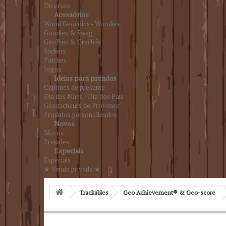
Diversos
Acessórios
Wood Geocoins - Woodies
Goodies & Swag
GeoPins & Crachás
Stickers
Patches
Jogos
Ideias para prendas
Cupones de presente
Dia das Mães / Dia dos Pais
Géocacheurs de Provence
Produtos personalizados
Novos
Novos
Presales
Especiais
Especiais
★ Venda privada ★
Trackables
Geo Achievement® & Geo-score