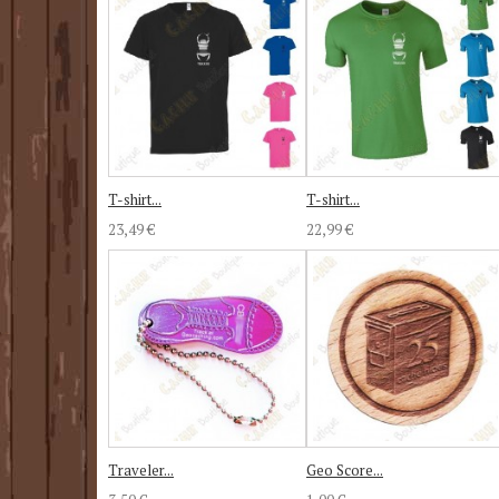
T-shirt...
T-shirt...
23,49 €
22,99 €
Traveler...
Geo Score...