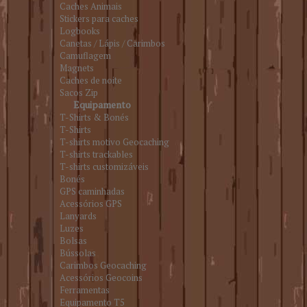
Caches Animais
Stickers para caches
Logbooks
Canetas / Lápis / Carimbos
Camuflagem
Magnets
Caches de noite
Sacos Zip
Equipamento
T-Shirts & Bonés
T-Shirts
T-shirts motivo Geocaching
T-shirts trackables
T-shirts customizáveis
Bonés
GPS caminhadas
Acessórios GPS
Lanyards
Luzes
Bolsas
Bússolas
Carimbos Geocaching
Acessórios Geocoins
Ferramentas
Equipamento T5