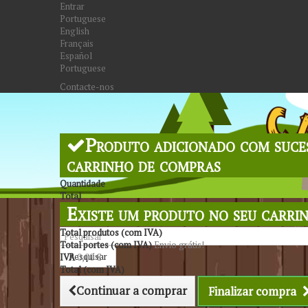
Entrar
Portuguese
English
Français
Español
Portuguese
Contacte-nos
Produto adicionado com suce
carrinho de compras
Quantidade
Total
Existe um produto no seu carri
Total produtos (com IVA)
Total portes (com IVA)
Envio grátis!
Pesquisar
IVA
0,00 €
Total (com IVA)
Continuar a comprar
Finalizar compra