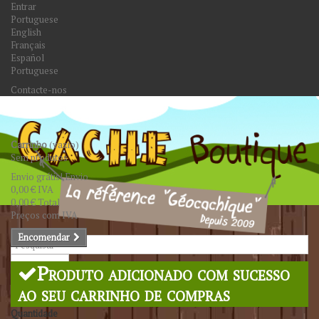
Entrar
Portuguese
English
Français
Español
Portuguese
Contacte-nos
Carrinho
(vazio)
Sem produtos
Envio grátis!
Envio
0,00 €
IVA
0,00 €
Total
Preços com IVA
Encomendar
Pesquisar
Produto adicionado com sucesso
ao seu carrinho de compras
Quantidade