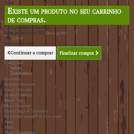
Total
Existe um produto no seu carrinho
de compras.
Total produtos (com IVA)
Total portes (com IVA)
Envio grátis!
IVA
0,00 €
Total (com IVA)
Continuar a comprar
Finalizar compra
Categorias
Início
Trackables
Geocoins
Regular Geocoins
Large Geocoins
Limited Editions
Name Tags
Micro Geocoins
Travel bugs & Travelers
Geo Achievement® & Geo-score
Finds
Hides
Time / Challenge