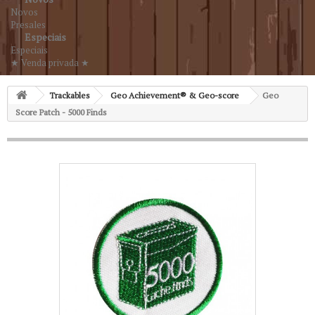
Novos
Presales
Especiais
Especiais
★ Venda privada ★
Trackables
Geo Achievement® & Geo-score
Geo
Score Patch - 5000 Finds