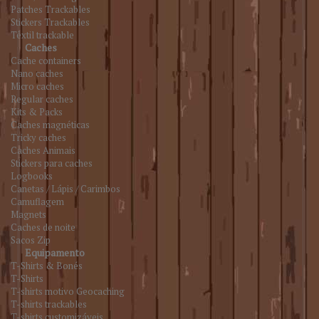
Patches Trackables
Stickers Trackables
Têxtil trackable
Caches
Cache containers
Nano caches
Micro caches
Regular caches
Kits & Packs
Caches magnéticas
Tricky caches
Caches Animais
Stickers para caches
Logbooks
Canetas / Lápis / Carimbos
Camuflagem
Magnets
Caches de noite
Sacos Zip
Equipamento
T-Shirts & Bonés
T-Shirts
T-shirts motivo Geocaching
T-shirts trackables
T-shirts customizáveis