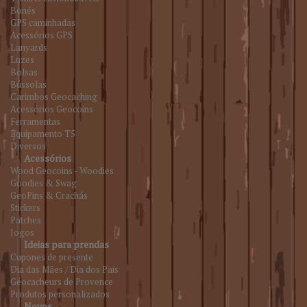
Bonés
GPS caminhadas
Acessórios GPS
Lanyards
Luzes
Bolsas
Bússolas
Carimbos Geocaching
Acessórios Geocoins
Ferramentas
Equipamento T5
Diversos
Acessórios
Wood Geocoins - Woodies
Goodies & Swag
GeoPins & Crachás
Stickers
Patches
Jogos
Ideias para prendas
Cupones de presente
Dia das Mães / Dia dos Pais
Géocacheurs de Provence
Produtos personalizados
Novos