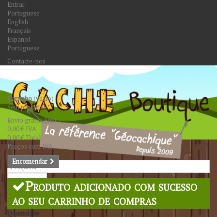
Entrar
Portuguese
English
Français
Español
Portuguese
Contacte-nos
Carrinho
(vazio)
Sem produtos
Envio grátis!
Envio
0,00 €
IVA
0,00 €
Total
Preços com IVA
Encomendar
Pesquisar
Produto adicionado com sucesso
ao seu carrinho de compras
Quantidade