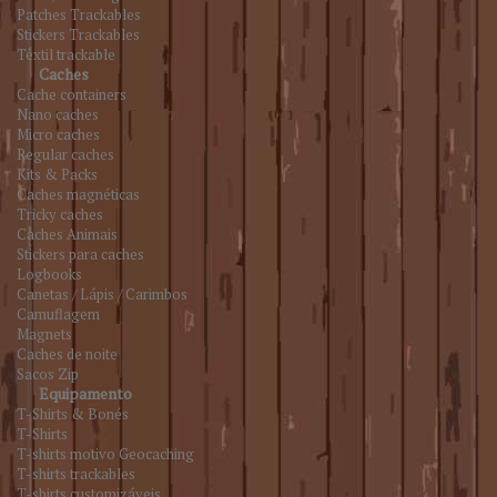
Patches Trackables
Stickers Trackables
Têxtil trackable
Caches
Cache containers
Nano caches
Micro caches
Regular caches
Kits & Packs
Caches magnéticas
Tricky caches
Caches Animais
Stickers para caches
Logbooks
Canetas / Lápis / Carimbos
Camuflagem
Magnets
Caches de noite
Sacos Zip
Equipamento
T-Shirts & Bonés
T-Shirts
T-shirts motivo Geocaching
T-shirts trackables
T-shirts customizáveis