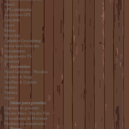
Bonés
GPS caminhadas
Acessórios GPS
Lanyards
Luzes
Bolsas
Bússolas
Carimbos Geocaching
Acessórios Geocoins
Ferramentas
Equipamento T5
Diversos
Acessórios
Wood Geocoins - Woodies
Goodies & Swag
GeoPins & Crachás
Stickers
Patches
Jogos
Ideias para prendas
Cupones de presente
Dia das Mães / Dia dos Pais
Géocacheurs de Provence
Produtos personalizados
Novos