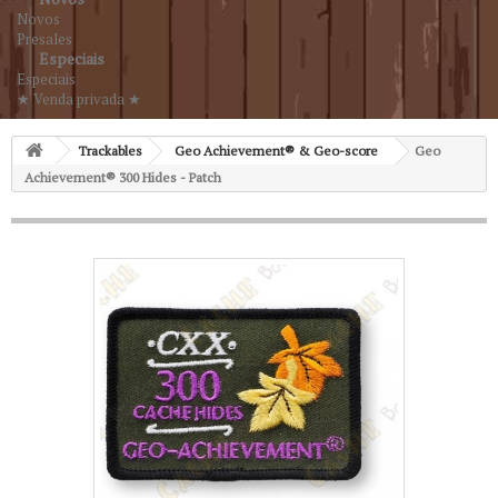
Novos
Presales
Especiais
Especiais
★ Venda privada ★
Trackables
Geo Achievement® & Geo-score
Geo
Achievement® 300 Hides - Patch