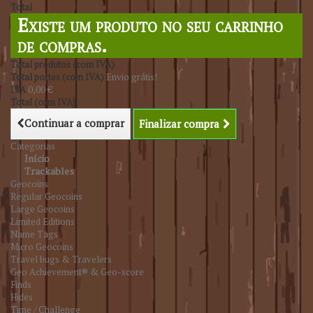
Total
Existe um produto no seu carrinho
de compras.
Total produtos (com IVA)
Total portes (com IVA)
Envio grátis!
IVA
0,00 €
Total (com IVA)
Continuar a comprar
Finalizar compra
Categorias
Início
Trackables
Geocoins
Regular Geocoins
Large Geocoins
Limited Editions
Name Tags
Micro Geocoins
Travel bugs & Travelers
Geo Achievement® & Geo-score
Finds
Hides
Time / Challenge