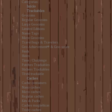
Categorias
Início
Trackables
Geocoins
Regular Geocoins
Large Geocoins
Limited Editions
Name Tags
Micro Geocoins
Travel bugs & Travelers
Geo Achievement® & Geo-score
Finds
Hides
Time / Challenge
Patches Trackables
Stickers Trackables
Têxtil trackable
Caches
Cache containers
Nano caches
Micro caches
Regular caches
Kits & Packs
Caches magnéticas
Tricky caches