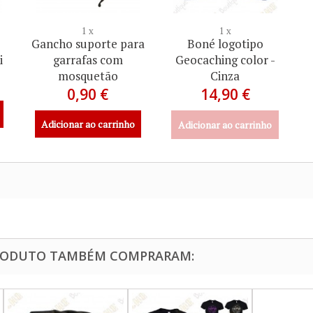
1 x
1 x
-
Gancho suporte para
Boné logotipo
i
garrafas com
Geocaching color -
mosquetão
Cinza
0,90 €
14,90 €
Adicionar ao carrinho
Adicionar ao carrinho
PRODUTO TAMBÉM COMPRARAM: