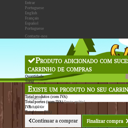
Entrar
Portuguese
English
Français
Español
Portuguese
Contacte-nos
Produto adicionado com suce
carrinho de compras
Quantidade
Total
Existe um produto no seu carri
Total produtos (com IVA)
Total portes (com IVA)
Envio grátis!
Pesquisar
IVA
0,00 €
Total (com IVA)
Continuar a comprar
Finalizar compra