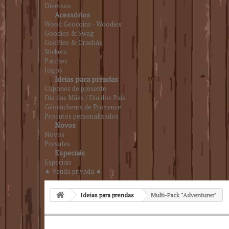
Diversos
Acessórios
Wood Geocoins - Woodies
Goodies & Swag
GeoPins & Crachás
Stickers
Patches
Jogos
Ideias para prendas
Cupones de presente
Dia das Mães / Dia dos Pais
Géocacheurs de Provence
Produtos personalizados
Novos
Novos
Presales
Especiais
Especiais
★ Venda privada ★
Ideias para prendas
Multi-Pack "Adventurer"