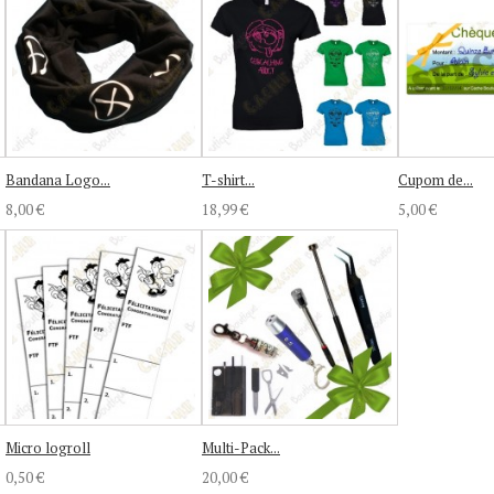
Bandana Logo...
T-shirt...
Cupom de...
8,00 €
18,99 €
5,00 €
Micro logroll
Multi-Pack...
0,50 €
20,00 €