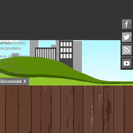
arrinho
(vazio)
em produtos
nvio grátis!
Envio
,00 €
IVA
,00 €
Total
reços com IVA
Encomendar