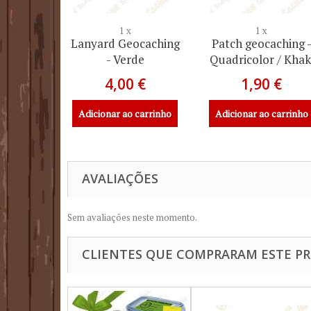
1 x
1 x
Lanyard Geocaching
Patch geocaching 
- Verde
Quadricolor / Khak
4,00 €
1,90 €
Adicionar ao carrinho
Adicionar ao carrinho
AVALIAÇÕES
Sem avaliações neste momento.
CLIENTES QUE COMPRARAM ESTE 