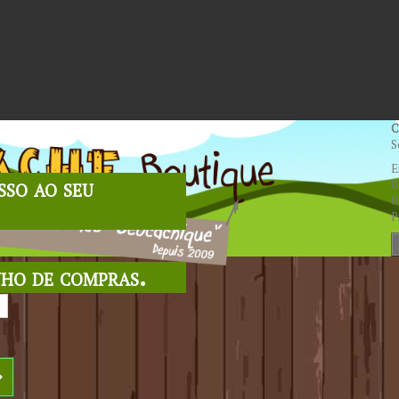
C
S
E
sso ao seu
0
0
P
nho de compras.