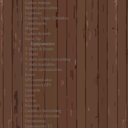
Caches Animais
Stickers para caches
Logbooks
Canetas / Lápis / Carimbos
Camuflagem
Magnets
Caches de noite
Sacos Zip
Equipamento
T-Shirts & Bonés
T-Shirts
T-shirts motivo Geocaching
T-shirts trackables
T-shirts customizáveis
Bonés
GPS caminhadas
Acessórios GPS
Lanyards
Luzes
Bolsas
Bússolas
Carimbos Geocaching
Acessórios Geocoins
Ferramentas
Equipamento T5