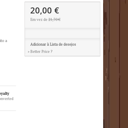
20,00 €
Em vez de
21,70 €
ito a
Adicionar à Lista de desejos
» Better Price ?
oyalty
onverted