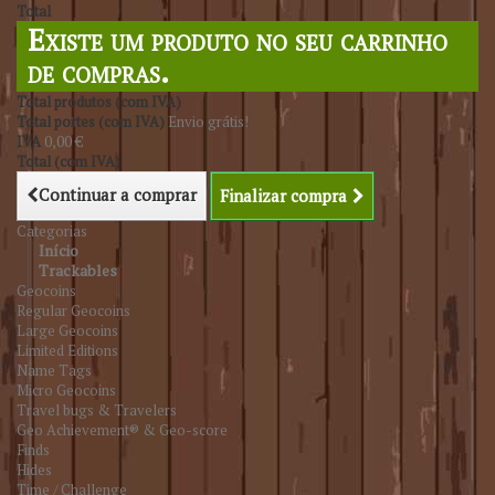
Total
Existe um produto no seu carrinho
de compras.
Total produtos (com IVA)
Total portes (com IVA)
Envio grátis!
IVA
0,00 €
Total (com IVA)
Continuar a comprar
Finalizar compra
Categorias
Início
Trackables
Geocoins
Regular Geocoins
Large Geocoins
Limited Editions
Name Tags
Micro Geocoins
Travel bugs & Travelers
Geo Achievement® & Geo-score
Finds
Hides
Time / Challenge