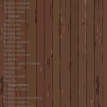
Patches Trackables
Stickers Trackables
Têxtil trackable
Caches
Cache containers
Nano caches
Micro caches
Regular caches
Kits & Packs
Caches magnéticas
Tricky caches
Caches Animais
Stickers para caches
Logbooks
Canetas / Lápis / Carimbos
Camuflagem
Magnets
Caches de noite
Sacos Zip
Equipamento
T-Shirts & Bonés
T-Shirts
T-shirts motivo Geocaching
T-shirts trackables
T-shirts customizáveis