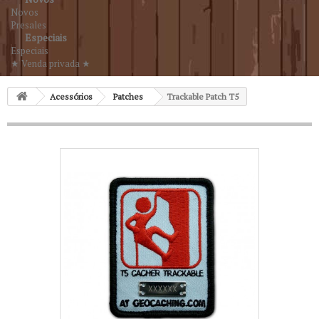
Novos
Presales
Especiais
Especiais
★ Venda privada ★
Acessórios
Patches
Trackable Patch T5