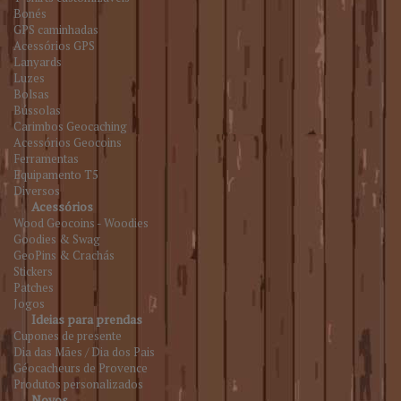
Bonés
GPS caminhadas
Acessórios GPS
Lanyards
Luzes
Bolsas
Bússolas
Carimbos Geocaching
Acessórios Geocoins
Ferramentas
Equipamento T5
Diversos
Acessórios
Wood Geocoins - Woodies
Goodies & Swag
GeoPins & Crachás
Stickers
Patches
Jogos
Ideias para prendas
Cupones de presente
Dia das Mães / Dia dos Pais
Géocacheurs de Provence
Produtos personalizados
Novos