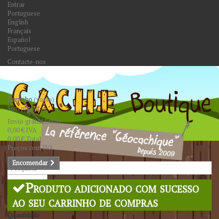
Entrar
Portuguese
English
Français
Español
Portuguese
Contacte-nos
Carrinho
(vazio)
Sem produtos
Envio grátis!
Envio
0,00 €
IVA
0,00 €
Total
Preços com IVA
Encomendar
Pesquisar
Produto adicionado com sucesso
ao seu carrinho de compras
Quantidade