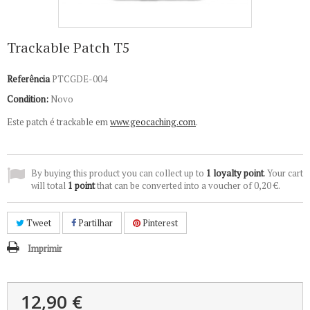
Trackable Patch T5
Referência
PTCGDE-004
Condition:
Novo
Este patch é trackable em
www.geocaching.com
.
By buying this product you can collect up to
1
loyalty point
. Your cart
will total
1
point
that can be converted into a voucher of
0,20 €
.
Tweet
Partilhar
Pinterest
Imprimir
12,90 €