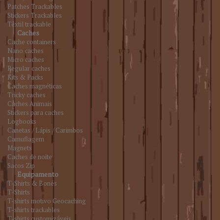
Patches Trackables
Stickers Trackables
Têxtil trackable
Caches
Cache containers
Nano caches
Micro caches
Regular caches
Kits & Packs
Caches magnéticas
Tricky caches
Caches Animais
Stickers para caches
Logbooks
Canetas / Lápis / Carimbos
Camuflagem
Magnets
Caches de noite
Sacos Zip
Equipamento
T-Shirts & Bonés
T-Shirts
T-shirts motivo Geocaching
T-shirts trackables
T-shirts customizáveis