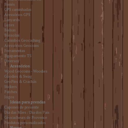
Bonés
GPS caminhadas
Acessórios GPS
Lanyards
Luzes
Bolsas
Bússolas
Carimbos Geocaching
Acessórios Geocoins
Ferramentas
Equipamento T5
Diversos
Acessórios
Wood Geocoins - Woodies
Goodies & Swag
GeoPins & Crachás
Stickers
Patches
Jogos
Ideias para prendas
Cupones de presente
Dia das Mães / Dia dos Pais
Géocacheurs de Provence
Produtos personalizados
Novos