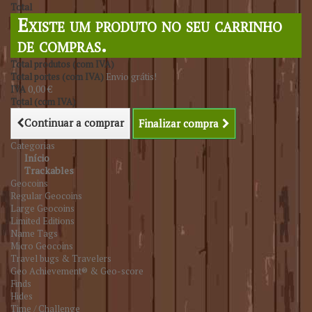
Total
Existe um produto no seu carrinho
de compras.
Total produtos (com IVA)
Total portes (com IVA)
Envio grátis!
IVA
0,00 €
Total (com IVA)
Continuar a comprar
Finalizar compra
Categorias
Início
Trackables
Geocoins
Regular Geocoins
Large Geocoins
Limited Editions
Name Tags
Micro Geocoins
Travel bugs & Travelers
Geo Achievement® & Geo-score
Finds
Hides
Time / Challenge