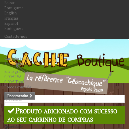
Entrar
Portuguese
English
Français
Español
Portuguese
Contacte-nos
Carrinho
(vazio)
Sem produtos
Envio grátis!
Envio
0,00 €
IVA
0,00 €
Total
Preços com IVA
Encomendar
Pesquisar
Produto adicionado com sucesso
ao seu carrinho de compras
Quantidade