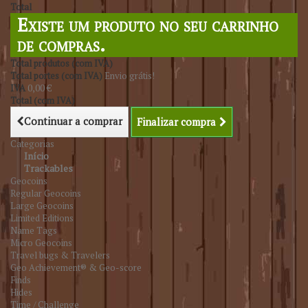
Total
Existe um produto no seu carrinho
de compras.
Total produtos (com IVA)
Total portes (com IVA)
Envio grátis!
IVA
0,00 €
Total (com IVA)
Continuar a comprar
Finalizar compra
Categorias
Início
Trackables
Geocoins
Regular Geocoins
Large Geocoins
Limited Editions
Name Tags
Micro Geocoins
Travel bugs & Travelers
Geo Achievement® & Geo-score
Finds
Hides
Time / Challenge