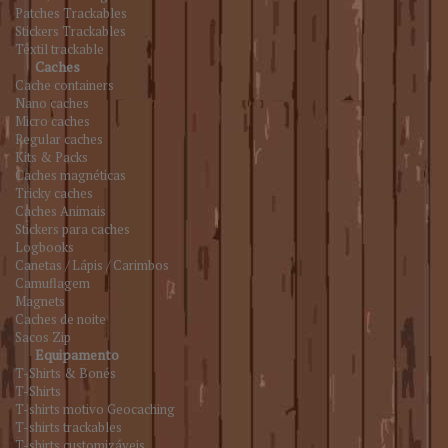
Patches Trackables
Stickers Trackables
Têxtil trackable
Caches
Cache containers
Nano caches
Micro caches
Regular caches
Kits & Packs
Caches magnéticas
Tricky caches
Caches Animais
Stickers para caches
Logbooks
Canetas / Lápis / Carimbos
Camuflagem
Magnets
Caches de noite
Sacos Zip
Equipamento
T-Shirts & Bonés
T-Shirts
T-shirts motivo Geocaching
T-shirts trackables
T-shirts customizáveis