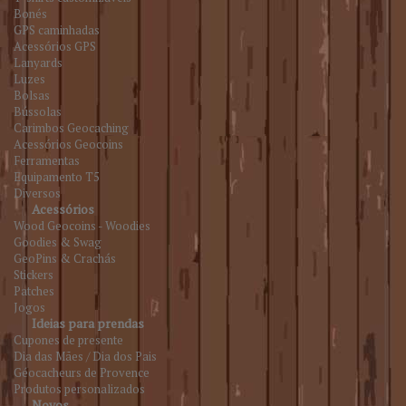
Bonés
GPS caminhadas
Acessórios GPS
Lanyards
Luzes
Bolsas
Bússolas
Carimbos Geocaching
Acessórios Geocoins
Ferramentas
Equipamento T5
Diversos
Acessórios
Wood Geocoins - Woodies
Goodies & Swag
GeoPins & Crachás
Stickers
Patches
Jogos
Ideias para prendas
Cupones de presente
Dia das Mães / Dia dos Pais
Géocacheurs de Provence
Produtos personalizados
Novos