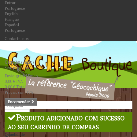
Entrar
Portuguese
English
Français
Español
Portuguese
Contacte-nos
Carrinho
(vazio)
Sem produtos
Envio grátis!
Envio
0,00 €
IVA
0,00 €
Total
Preços com IVA
Encomendar
Pesquisar
Produto adicionado com sucesso
ao seu carrinho de compras
Quantidade