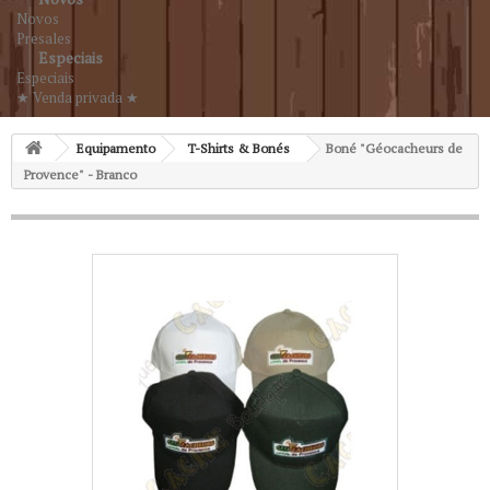
Novos
Presales
Especiais
Especiais
★ Venda privada ★
Equipamento
T-Shirts & Bonés
Boné "Géocacheurs de
Provence" - Branco