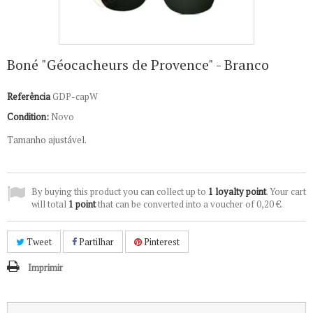
Boné "Géocacheurs de Provence" - Branco
Referência
GDP-capW
Condition:
Novo
Tamanho ajustável.
By buying this product you can collect up to
1
loyalty point
. Your cart
will total
1
point
that can be converted into a voucher of
0,20 €
.
Tweet
Partilhar
Pinterest
Imprimir