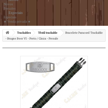
Novos
Presales
Especiais
Especiais
★ Venda privada ★
Trackables
Têxtil trackable
Bracelete Paracord Trackable
- Brugse Beer VI - Preto / Cinza - Presale