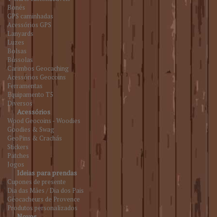
Bonés
GPS caminhadas
Acessórios GPS
Lanyards
Luzes
Bolsas
Bússolas
Carimbos Geocaching
Acessórios Geocoins
Ferramentas
Equipamento T5
Diversos
Acessórios
Wood Geocoins - Woodies
Goodies & Swag
GeoPins & Crachás
Stickers
Patches
Jogos
Ideias para prendas
Cupones de presente
Dia das Mães / Dia dos Pais
Géocacheurs de Provence
Produtos personalizados
Novos