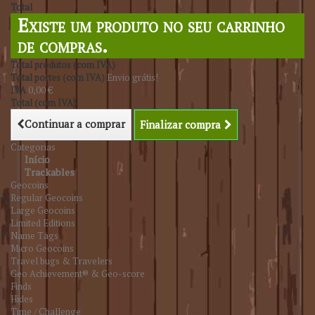
Total
Existe um produto no seu carrinho
de compras.
Total produtos (com IVA)
Total portes (com IVA)
Envio grátis!
IVA
0,00 €
Total (com IVA)
Continuar a comprar
Finalizar compra
Categorias
Início
Trackables
Geocoins
Regular Geocoins
Large Geocoins
Limited Editions
Name Tags
Micro Geocoins
Travel bugs & Travelers
Geo Achievement® & Geo-score
Finds
Hides
Time / Challenge