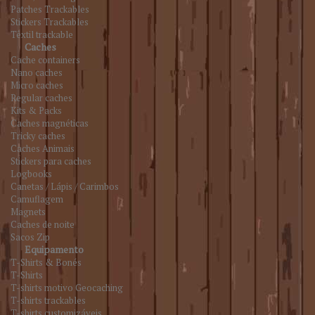
Patches Trackables
Stickers Trackables
Têxtil trackable
Caches
Cache containers
Nano caches
Micro caches
Regular caches
Kits & Packs
Caches magnéticas
Tricky caches
Caches Animais
Stickers para caches
Logbooks
Canetas / Lápis / Carimbos
Camuflagem
Magnets
Caches de noite
Sacos Zip
Equipamento
T-Shirts & Bonés
T-Shirts
T-shirts motivo Geocaching
T-shirts trackables
T-shirts customizáveis