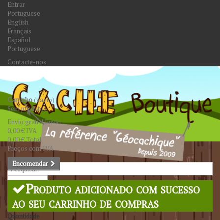
Entrar
Portuguese
English
Français
Español
Portuguese
Contacte-nos
Carrinho
(vazio)
Sem produtos
Envio grátis!
Envio
0,00 €
IVA
0,00 €
Total
Preços com IVA
Encomendar
Pesquisar
Produto adicionado com sucesso
ao seu carrinho de compras
Quantidade