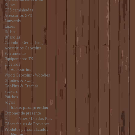
Bonés
GPS caminhadas
Acessórios GPS
Lanyards
Luzes
Bolsas
Bússolas
Carimbos Geocaching
Acessórios Geocoins
Ferramentas
Equipamento T5
Diversos
Acessórios
Wood Geocoins - Woodies
Goodies & Swag
GeoPins & Crachás
Stickers
Patches
Jogos
Ideias para prendas
Cupones de presente
Dia das Mães / Dia dos Pais
Géocacheurs de Provence
Produtos personalizados
Novos