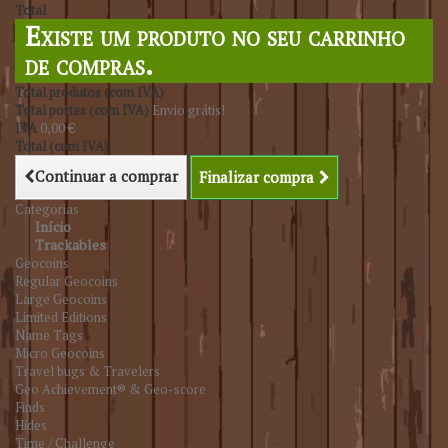
Total
Existe um produto no seu carrinho
de compras.
Total produtos (com IVA)
Total portes (com IVA)
Envio grátis!
IVA
0,00 €
Total (com IVA)
Continuar a comprar
Finalizar compra
Categorias
Início
Trackables
Geocoins
Regular Geocoins
Large Geocoins
Limited Editions
Name Tags
Micro Geocoins
Travel bugs & Travelers
Geo Achievement® & Geo-score
Finds
Hides
Time / Challenge