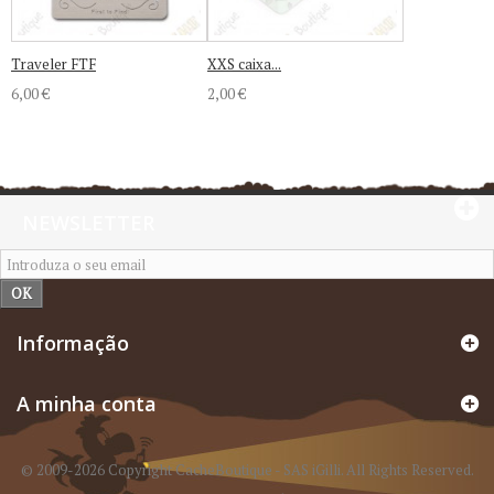
Traveler FTF
XXS caixa...
6,00 €
2,00 €
NEWSLETTER
OK
Informação
A minha conta
© 2009-2026 Copyright CacheBoutique - SAS iGilli. All Rights Reserved.