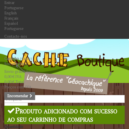
Entrar
Portuguese
English
Français
Español
Portuguese
Contacte-nos
Carrinho
(vazio)
Sem produtos
Envio grátis!
Envio
0,00 €
IVA
0,00 €
Total
Preços com IVA
Encomendar
Pesquisar
Produto adicionado com sucesso
ao seu carrinho de compras
Quantidade