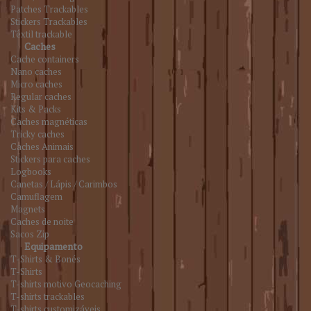
Patches Trackables
Stickers Trackables
Têxtil trackable
Caches
Cache containers
Nano caches
Micro caches
Regular caches
Kits & Packs
Caches magnéticas
Tricky caches
Caches Animais
Stickers para caches
Logbooks
Canetas / Lápis / Carimbos
Camuflagem
Magnets
Caches de noite
Sacos Zip
Equipamento
T-Shirts & Bonés
T-Shirts
T-shirts motivo Geocaching
T-shirts trackables
T-shirts customizáveis