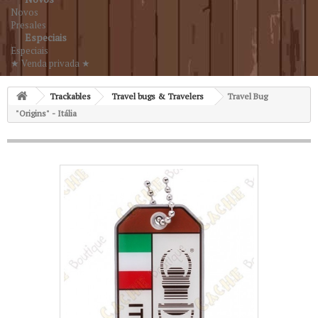
Novos
Presales
Especiais
Especiais
★ Venda privada ★
Trackables
Travel bugs & Travelers
Travel Bug
"Origins" - Itália