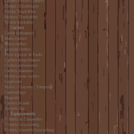
Caches Posées (Hides)
Temps / Challenges
Patchs Trackables
Stickers Trackables
Textile trackable
Caches
Cache containers
Nano caches
Micro caches
Regular caches
Prêts à poser & Packs
Caches magnétiques
Caches astucieuses
Caches Animaux
Stickers pour caches
Logbooks
Stylos / Crayons / Tampons
Camouflage
Magnets
Caches de nuit
Sachets Zip
Équipements
T-Shirts & Casquettes
T-shirts Geocaching
T-shirts à motifs Geocaching