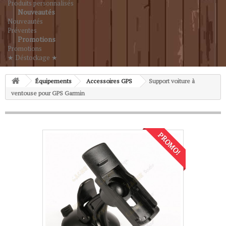
Produits personnalisés
Nouveautés
Nouveautés
Préventes
Promotions
Promotions
★ Déstockage ★
Équipements
Accessoires GPS
Support voiture à
ventouse pour GPS Garmin
PROMO!