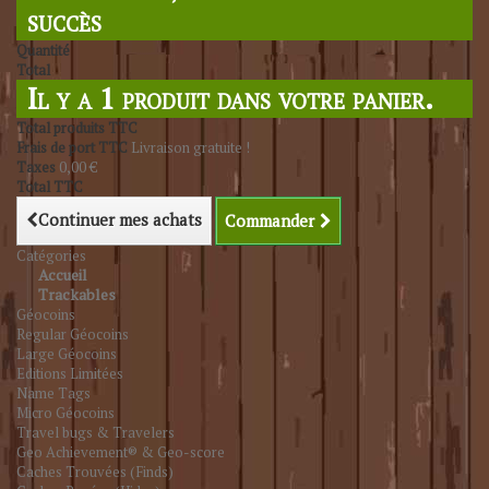
succès
Quantité
Total
Il y a 1 produit dans votre panier.
Total produits TTC
Frais de port TTC
Livraison gratuite !
Taxes
0,00 €
Total TTC
Continuer mes achats
Commander
Catégories
Accueil
Trackables
Géocoins
Regular Géocoins
Large Géocoins
Editions Limitées
Name Tags
Micro Géocoins
Travel bugs & Travelers
Geo Achievement® & Geo-score
Caches Trouvées (Finds)