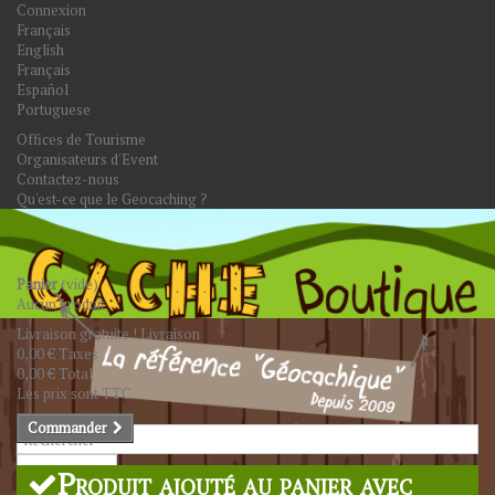
Connexion
Français
English
Français
Español
Portuguese
Offices de Tourisme
Organisateurs d'Event
Contactez-nous
Qu'est-ce que le Geocaching ?
Panier
(vide)
Aucun produit
Livraison gratuite !
Livraison
0,00 €
Taxes
0,00 €
Total
Les prix sont TTC
Commander
Rechercher
Produit ajouté au panier avec