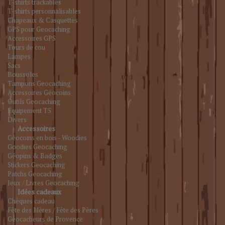
T-shirts trackables
T-shirts personnalisables
Chapeaux & Casquettes
GPS pour Geocaching
Accessoires GPS
Tours de cou
Lampes
Sacs
Boussoles
Tampons Geocaching
Accessoires Géocoins
Outils Geocaching
Équipement T5
Divers
Accessoires
Géocoins en bois - Woodies
Goodies Geocaching
Géopins & Badges
Stickers Geocaching
Patchs Geocaching
Jeux / Livres Geocaching
Idées cadeaux
Chèques cadeau
Fête des Mères / Fête des Pères
Géocacheurs de Provence