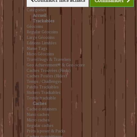
Commander
Catégories
Accueil
Trackables
Géocoins
Regular Géocoins
Large Géocoins
Editions Limitées
Name Tags
Micro Géocoins
Travel bugs & Travelers
Geo Achievement® & Geo-score
Caches Trouvées (Finds)
Caches Posées (Hides)
Temps / Challenges
Patchs Trackables
Stickers Trackables
Textile trackable
Caches
Cache containers
Nano caches
Micro caches
Regular caches
Prêts à poser & Packs
Caches magnétiques