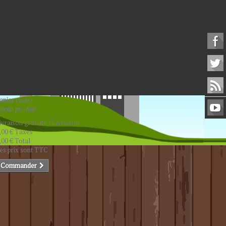
anier
(vide)
ucun produit
ivraison gratuite !
Livraison
,00 €
Taxes
,00 €
Total
es prix sont TTC
Commander