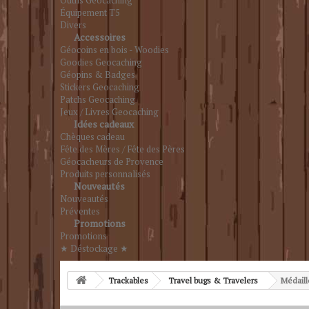
Outils Geocaching
Équipement T5
Divers
Accessoires
Géocoins en bois - Woodies
Goodies Geocaching
Géopins & Badges
Stickers Geocaching
Patchs Geocaching
Jeux / Livres Geocaching
Idées cadeaux
Chèques cadeau
Fête des Mères / Fête des Pères
Géocacheurs de Provence
Produits personnalisés
Nouveautés
Nouveautés
Préventes
Promotions
Promotions
★ Déstockage ★
Trackables
Travel bugs & Travelers
Médaill