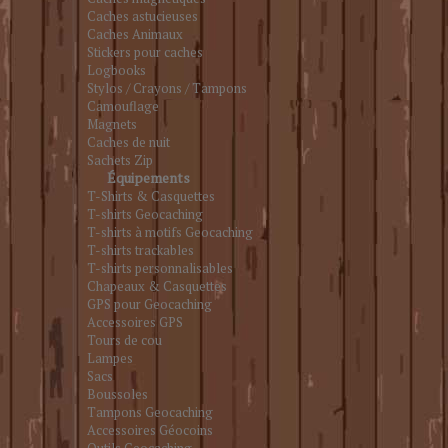
Caches astucieuses
Caches Animaux
Stickers pour caches
Logbooks
Stylos / Crayons / Tampons
Camouflage
Magnets
Caches de nuit
Sachets Zip
Équipements
T-Shirts & Casquettes
T-shirts Geocaching
T-shirts à motifs Geocaching
T-shirts trackables
T-shirts personnalisables
Chapeaux & Casquettes
GPS pour Geocaching
Accessoires GPS
Tours de cou
Lampes
Sacs
Boussoles
Tampons Geocaching
Accessoires Géocoins