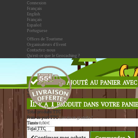
Connexion
Français
English
Français
Español
Portuguese
Offices de Tourisme
Organisateurs d'Event
Contactez-nous
Qu'est-ce que le Geocaching ?
Produit ajouté au panier avec
Quantité
Total
Il y a 1 produit dans votre panie
Total produits TTC
Frais de port TTC
Livraison gratuite !
Taxes
0,00 €
Total TTC
Rechercher
Continuer mes achats