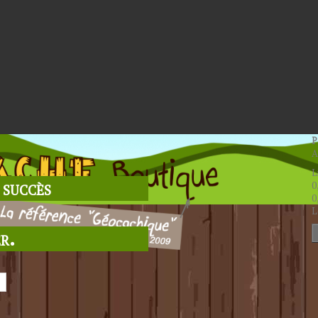
P
A
L
 succès
0
0
L
r.