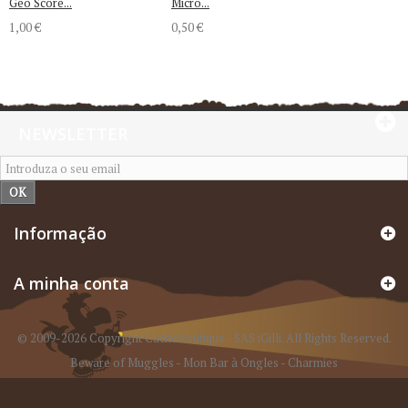
Geo Score...
Micro...
1,00 €
0,50 €
NEWSLETTER
OK
Informação
A minha conta
© 2009-2026 Copyright CacheBoutique - SAS iGilli. All Rights Reserved.
Beware of Muggles
-
Mon Bar à Ongles
-
Charmies