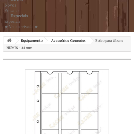
Novos
Presales
Especiais
Especiais
★ Venda privada ★
Equipamento
Acessórios Geocoins
Bolso para álbum
NUMIS - 44 mm