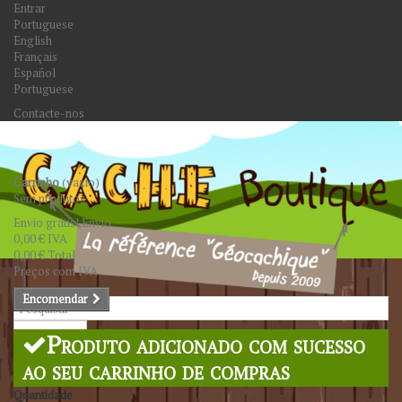
Entrar
Portuguese
English
Français
Español
Portuguese
Contacte-nos
Carrinho
(vazio)
Sem produtos
Envio grátis!
Envio
0,00 €
IVA
0,00 €
Total
Preços com IVA
Encomendar
Pesquisar
Produto adicionado com sucesso
ao seu carrinho de compras
Quantidade