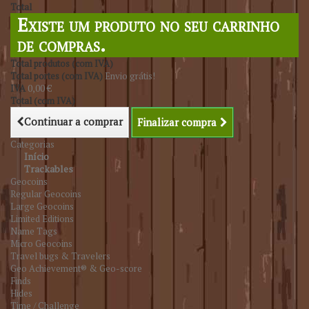
Total
Existe um produto no seu carrinho
de compras.
Total produtos (com IVA)
Total portes (com IVA)
Envio grátis!
IVA
0,00 €
Total (com IVA)
Continuar a comprar
Finalizar compra
Categorias
Início
Trackables
Geocoins
Regular Geocoins
Large Geocoins
Limited Editions
Name Tags
Micro Geocoins
Travel bugs & Travelers
Geo Achievement® & Geo-score
Finds
Hides
Time / Challenge