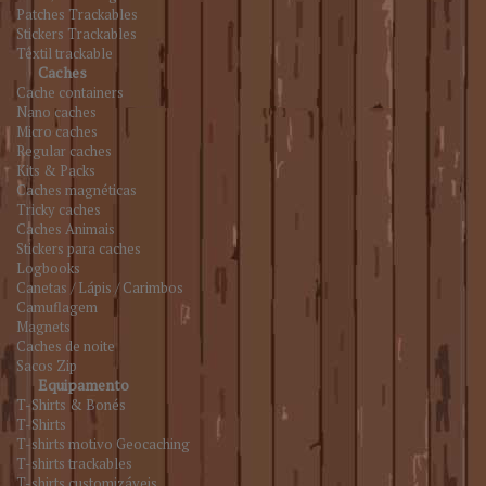
Patches Trackables
Stickers Trackables
Têxtil trackable
Caches
Cache containers
Nano caches
Micro caches
Regular caches
Kits & Packs
Caches magnéticas
Tricky caches
Caches Animais
Stickers para caches
Logbooks
Canetas / Lápis / Carimbos
Camuflagem
Magnets
Caches de noite
Sacos Zip
Equipamento
T-Shirts & Bonés
T-Shirts
T-shirts motivo Geocaching
T-shirts trackables
T-shirts customizáveis