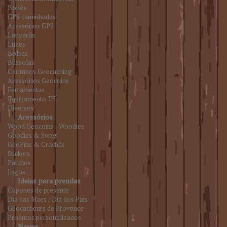
Bonés
GPS caminhadas
Acessórios GPS
Lanyards
Luzes
Bolsas
Bússolas
Carimbos Geocaching
Acessórios Geocoins
Ferramentas
Equipamento T5
Diversos
Acessórios
Wood Geocoins - Woodies
Goodies & Swag
GeoPins & Crachás
Stickers
Patches
Jogos
Ideias para prendas
Cupones de presente
Dia das Mães / Dia dos Pais
Géocacheurs de Provence
Produtos personalizados
Novos