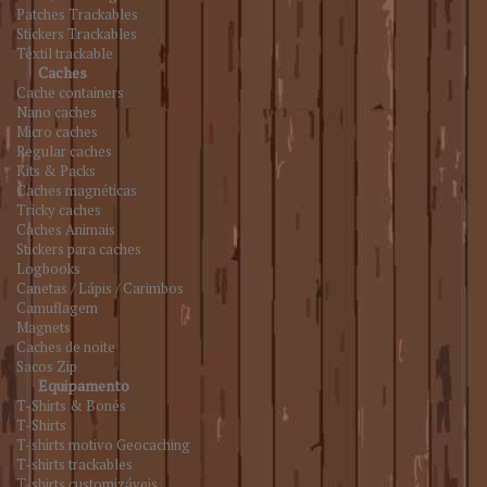
Patches Trackables
Stickers Trackables
Têxtil trackable
Caches
Cache containers
Nano caches
Micro caches
Regular caches
Kits & Packs
Caches magnéticas
Tricky caches
Caches Animais
Stickers para caches
Logbooks
Canetas / Lápis / Carimbos
Camuflagem
Magnets
Caches de noite
Sacos Zip
Equipamento
T-Shirts & Bonés
T-Shirts
T-shirts motivo Geocaching
T-shirts trackables
T-shirts customizáveis