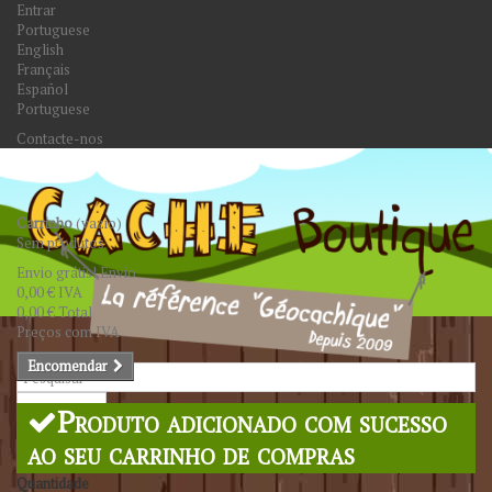
Entrar
Portuguese
English
Français
Español
Portuguese
Contacte-nos
Carrinho
(vazio)
Sem produtos
Envio grátis!
Envio
0,00 €
IVA
0,00 €
Total
Preços com IVA
Encomendar
Pesquisar
Produto adicionado com sucesso
ao seu carrinho de compras
Quantidade