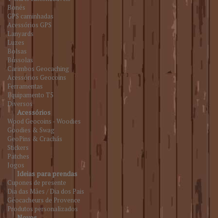
Bonés
GPS caminhadas
Acessórios GPS
Lanyards
Luzes
Bolsas
Bússolas
Carimbos Geocaching
Acessórios Geocoins
Ferramentas
Equipamento T5
Diversos
Acessórios
Wood Geocoins - Woodies
Goodies & Swag
GeoPins & Crachás
Stickers
Patches
Jogos
Ideias para prendas
Cupones de presente
Dia das Mães / Dia dos Pais
Géocacheurs de Provence
Produtos personalizados
Novos