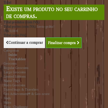
Total
Existe um produto no seu carrinho
de compras.
Total produtos (com IVA)
Total portes (com IVA)
Envio grátis!
IVA
0,00 €
Total (com IVA)
Continuar a comprar
Finalizar compra
Categorias
Início
Trackables
Geocoins
Regular Geocoins
Large Geocoins
Limited Editions
Name Tags
Micro Geocoins
Travel bugs & Travelers
Geo Achievement® & Geo-score
Finds
Hides
Time / Challenge