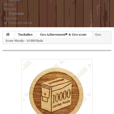
Novos
Presales
Especiais
Especiais
★ Venda privada ★
Trackables
Geo Achievement® & Geo-score
Geo
Score Woody - 10 000 Finds