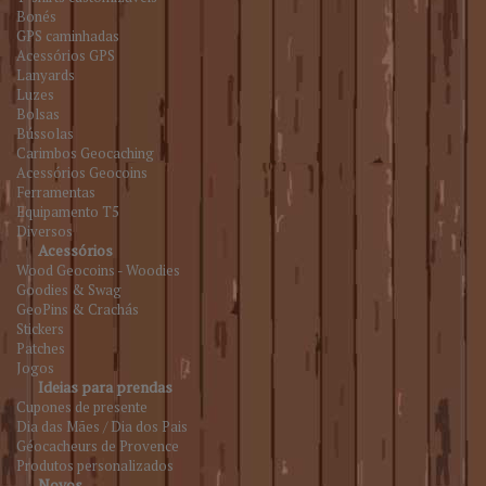
Bonés
GPS caminhadas
Acessórios GPS
Lanyards
Luzes
Bolsas
Bússolas
Carimbos Geocaching
Acessórios Geocoins
Ferramentas
Equipamento T5
Diversos
Acessórios
Wood Geocoins - Woodies
Goodies & Swag
GeoPins & Crachás
Stickers
Patches
Jogos
Ideias para prendas
Cupones de presente
Dia das Mães / Dia dos Pais
Géocacheurs de Provence
Produtos personalizados
Novos