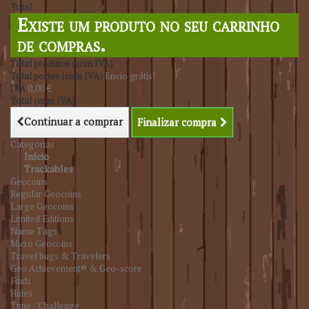
Total
Existe um produto no seu carrinho
de compras.
Total produtos (com IVA)
Total portes (com IVA)
Envio grátis!
IVA
0,00 €
Total (com IVA)
Continuar a comprar
Finalizar compra
Categorias
Início
Trackables
Geocoins
Regular Geocoins
Large Geocoins
Limited Editions
Name Tags
Micro Geocoins
Travel bugs & Travelers
Geo Achievement® & Geo-score
Finds
Hides
Time / Challenge