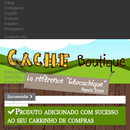
Entrar
Portuguese
English
Français
Español
Portuguese
Contacte-nos
Carrinho
(vazio)
Sem produtos
Envio grátis!
Envio
0,00 €
IVA
0,00 €
Total
Preços com IVA
Encomendar
Pesquisar
Produto adicionado com sucesso
ao seu carrinho de compras
Quantidade