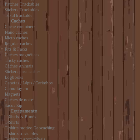
Patches Trackables
Stickers Trackables
Têxtil trackable
Caches
Cache containers
Nano caches
Micro caches
Regular caches
Kits & Packs
Caches magnéticas
Tricky caches
Caches Animais
Stickers para caches
Logbooks
Canetas / Lápis / Carimbos
Camuflagem
Magnets
Caches de noite
Sacos Zip
Equipamento
T-Shirts & Bonés
T-Shirts
T-shirts motivo Geocaching
T-shirts trackables
T-shirts customizáveis