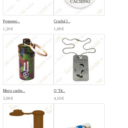
Pequeno...
Crachá I...
1,20 €
1,00 €
Micro cache...
O 'Tit...
3,00 €
4,50 €