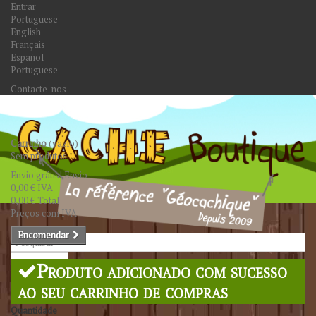
Entrar
Portuguese
English
Français
Español
Portuguese
Contacte-nos
Carrinho
(vazio)
Sem produtos
Envio grátis!
Envio
0,00 €
IVA
0,00 €
Total
Preços com IVA
Encomendar
Pesquisar
Produto adicionado com sucesso
ao seu carrinho de compras
Quantidade