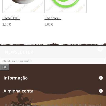
Cache "Tin"...
Geo Score...
2,50 €
1,00 €
NEWSLETTER
OK
Informação
A minha conta
© 2009-2026 Copyright CacheBoutique - SAS iGilli. All Rights Reserved.