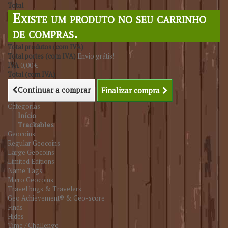
Total
Existe um produto no seu carrinho
de compras.
Total produtos (com IVA)
Total portes (com IVA)
Envio grátis!
IVA
0,00 €
Total (com IVA)
Continuar a comprar
Finalizar compra
Categorias
Início
Trackables
Geocoins
Regular Geocoins
Large Geocoins
Limited Editions
Name Tags
Micro Geocoins
Travel bugs & Travelers
Geo Achievement® & Geo-score
Finds
Hides
Time / Challenge