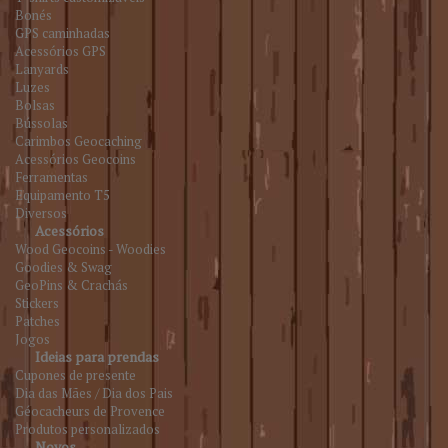
Bonés
GPS caminhadas
Acessórios GPS
Lanyards
Luzes
Bolsas
Bússolas
Carimbos Geocaching
Acessórios Geocoins
Ferramentas
Equipamento T5
Diversos
Acessórios
Wood Geocoins - Woodies
Goodies & Swag
GeoPins & Crachás
Stickers
Patches
Jogos
Ideias para prendas
Cupones de presente
Dia das Mães / Dia dos Pais
Géocacheurs de Provence
Produtos personalizados
Novos