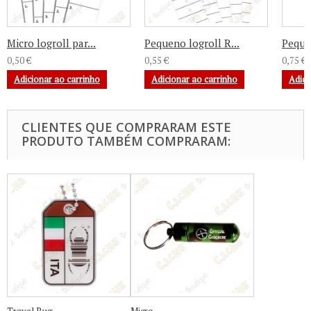
Micro logroll par...
Pequeno logroll R...
Pequen
0,50 €
0,55 €
0,75 €
Adicionar ao carrinho
Adicionar ao carrinho
Adici
CLIENTES QUE COMPRARAM ESTE
PRODUTO TAMBÉM COMPRARAM: