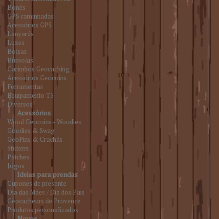
Bonés
GPS caminhadas
Acessórios GPS
Lanyards
Luzes
Bolsas
Bússolas
Carimbos Geocaching
Acessórios Geocoins
Ferramentas
Equipamento T5
Diversos
Acessórios
Wood Geocoins - Woodies
Goodies & Swag
GeoPins & Crachás
Stickers
Patches
Jogos
Ideias para prendas
Cupones de presente
Dia das Mães / Dia dos Pais
Géocacheurs de Provence
Produtos personalizados
Novos