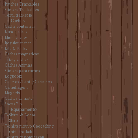
Patches Trackables
Stickers Trackables
Têxtil trackable
Caches
Cache containers
Nano caches
Micro caches
Regular caches
Kits & Packs
Caches magnéticas
Tricky caches
Caches Animais
Stickers para caches
Logbooks
Canetas / Lápis / Carimbos
Camuflagem
Magnets
Caches de noite
Sacos Zip
Equipamento
T-Shirts & Bonés
T-Shirts
T-shirts motivo Geocaching
T-shirts trackables
T-shirts customizáveis