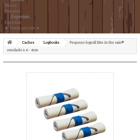
Novos
Presales
Especiais
Especiais
★ Venda privada ★
Caches
Logbooks
Pequeno logroll Rite in the rain®
enrolado x 4 - 4cm