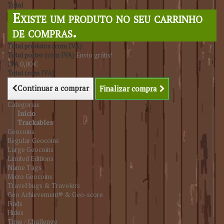
Total
Existe um produto no seu carrinho
de compras.
Total produtos (com IVA)
Total portes (com IVA)
Envio grátis!
IVA
0,00 €
Total (com IVA)
Continuar a comprar
Finalizar compra
Categorias
Início
Trackables
Geocoins
Regular Geocoins
Large Geocoins
Limited Editions
Name Tags
Micro Geocoins
Travel bugs & Travelers
Geo Achievement® & Geo-score
Finds
Hides
Time / Challenge