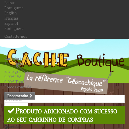
Entrar
Portuguese
English
Français
Español
Portuguese
Contacte-nos
Carrinho
(vazio)
Sem produtos
Envio grátis!
Envio
0,00 €
IVA
0,00 €
Total
Preços com IVA
Encomendar
Pesquisar
Produto adicionado com sucesso
ao seu carrinho de compras
Quantidade