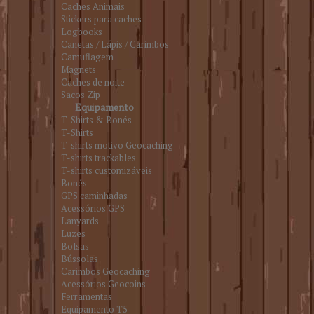
Caches Animais
Stickers para caches
Logbooks
Canetas / Lápis / Carimbos
Camuflagem
Magnets
Caches de noite
Sacos Zip
Equipamento
T-Shirts & Bonés
T-Shirts
T-shirts motivo Geocaching
T-shirts trackables
T-shirts customizáveis
Bonés
GPS caminhadas
Acessórios GPS
Lanyards
Luzes
Bolsas
Bússolas
Carimbos Geocaching
Acessórios Geocoins
Ferramentas
Equipamento T5