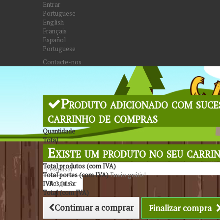
Entrar
Portuguese
English
Français
Español
Portuguese
Contacte-nos
Produto adicionado com suce
carrinho de compras
Quantidade
Total
Existe um produto no seu carri
Total produtos (com IVA)
Total portes (com IVA)
Envio grátis!
Pesquisar
IVA
0,00 €
Total (com IVA)
Continuar a comprar
Finalizar compra