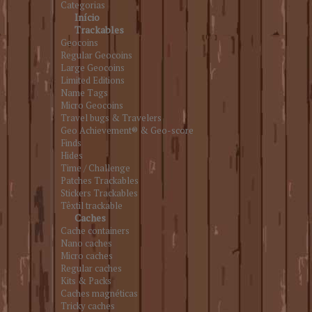
Categorias
Início
Trackables
Geocoins
Regular Geocoins
Large Geocoins
Limited Editions
Name Tags
Micro Geocoins
Travel bugs & Travelers
Geo Achievement® & Geo-score
Finds
Hides
Time / Challenge
Patches Trackables
Stickers Trackables
Têxtil trackable
Caches
Cache containers
Nano caches
Micro caches
Regular caches
Kits & Packs
Caches magnéticas
Tricky caches