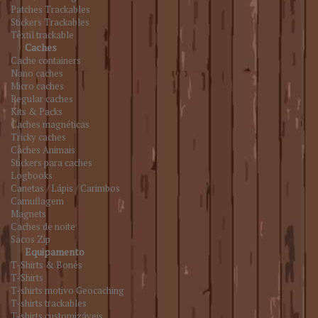
Patches Trackables
Stickers Trackables
Têxtil trackable
Caches
Cache containers
Nano caches
Micro caches
Regular caches
Kits & Packs
Caches magnéticas
Tricky caches
Caches Animais
Stickers para caches
Logbooks
Canetas / Lápis / Carimbos
Camuflagem
Magnets
Caches de noite
Sacos Zip
Equipamento
T-Shirts & Bonés
T-Shirts
T-shirts motivo Geocaching
T-shirts trackables
T-shirts customizáveis