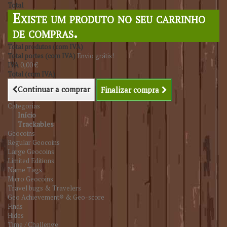
Total
Existe um produto no seu carrinho
de compras.
Total produtos (com IVA)
Total portes (com IVA)
Envio grátis!
IVA
0,00 €
Total (com IVA)
Continuar a comprar
Finalizar compra
Categorias
Início
Trackables
Geocoins
Regular Geocoins
Large Geocoins
Limited Editions
Name Tags
Micro Geocoins
Travel bugs & Travelers
Geo Achievement® & Geo-score
Finds
Hides
Time / Challenge