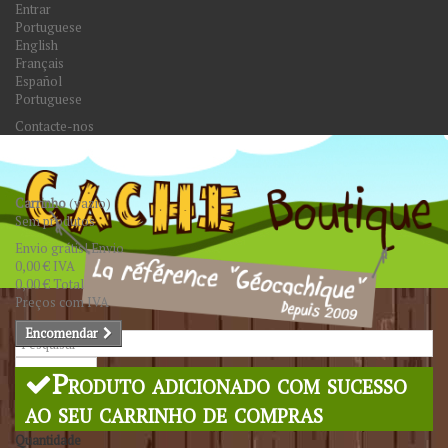
Entrar
Portuguese
English
Français
Español
Portuguese
Contacte-nos
Carrinho
(vazio)
Sem produtos
Envio grátis!
Envio
0,00 €
IVA
0,00 €
Total
Preços com IVA
Encomendar
Pesquisar
Produto adicionado com sucesso
ao seu carrinho de compras
Quantidade