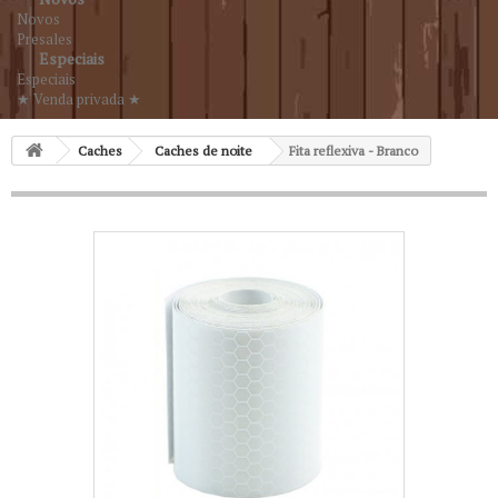
Novos
Presales
Especiais
Especiais
★ Venda privada ★
Caches
Caches de noite
Fita reflexiva - Branco