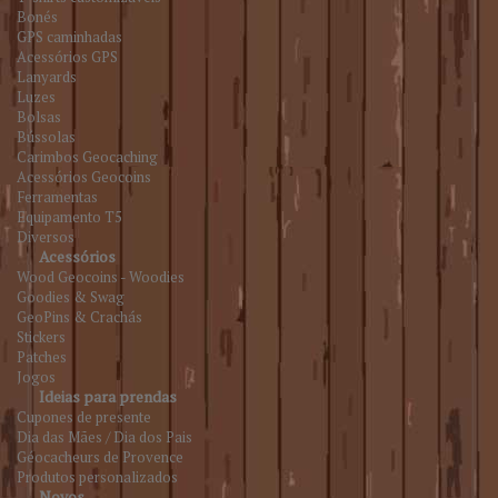
Bonés
GPS caminhadas
Acessórios GPS
Lanyards
Luzes
Bolsas
Bússolas
Carimbos Geocaching
Acessórios Geocoins
Ferramentas
Equipamento T5
Diversos
Acessórios
Wood Geocoins - Woodies
Goodies & Swag
GeoPins & Crachás
Stickers
Patches
Jogos
Ideias para prendas
Cupones de presente
Dia das Mães / Dia dos Pais
Géocacheurs de Provence
Produtos personalizados
Novos