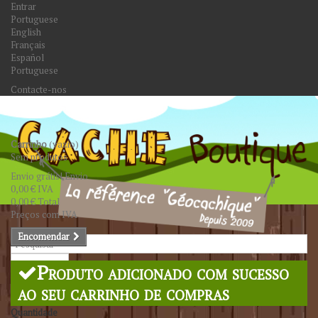
Entrar
Portuguese
English
Français
Español
Portuguese
Contacte-nos
Carrinho
(vazio)
Sem produtos
Envio grátis!
Envio
0,00 €
IVA
0,00 €
Total
Preços com IVA
Encomendar
Pesquisar
Produto adicionado com sucesso
ao seu carrinho de compras
Quantidade