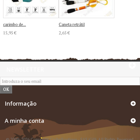
carimbo de...
Caneta retrátil
15,95 €
2,65 €
NEWSLETTER
OK
Informação
A minha conta
© 2009-2026 Copyright CacheBoutique - SAS iGilli. All Rights Reserved.