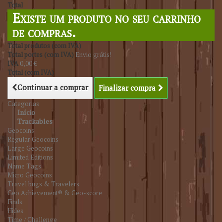
Total
Existe um produto no seu carrinho
de compras.
Total produtos (com IVA)
Total portes (com IVA)
Envio grátis!
IVA
0,00 €
Total (com IVA)
Continuar a comprar
Finalizar compra
Categorias
Início
Trackables
Geocoins
Regular Geocoins
Large Geocoins
Limited Editions
Name Tags
Micro Geocoins
Travel bugs & Travelers
Geo Achievement® & Geo-score
Finds
Hides
Time / Challenge