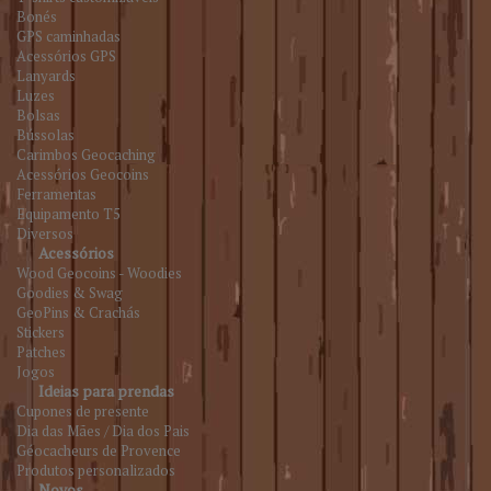
Bonés
GPS caminhadas
Acessórios GPS
Lanyards
Luzes
Bolsas
Bússolas
Carimbos Geocaching
Acessórios Geocoins
Ferramentas
Equipamento T5
Diversos
Acessórios
Wood Geocoins - Woodies
Goodies & Swag
GeoPins & Crachás
Stickers
Patches
Jogos
Ideias para prendas
Cupones de presente
Dia das Mães / Dia dos Pais
Géocacheurs de Provence
Produtos personalizados
Novos