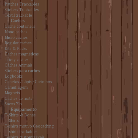
Patches Trackables
Stickers Trackables
Têxtil trackable
Caches
Cache containers
Nano caches
Micro caches
Regular caches
Kits & Packs
Caches magnéticas
Tricky caches
Caches Animais
Stickers para caches
Logbooks
Canetas / Lápis / Carimbos
Camuflagem
Magnets
Caches de noite
Sacos Zip
Equipamento
T-Shirts & Bonés
T-Shirts
T-shirts motivo Geocaching
T-shirts trackables
T-shirts customizáveis