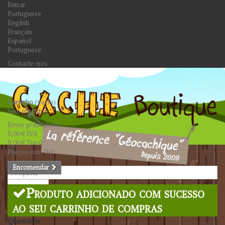
Entrar
Portuguese
English
Français
Español
Portuguese
Contacte-nos
Carrinho
(vazio)
Sem produtos
Envio grátis!
Envio
0,00 €
IVA
0,00 €
Total
Preços com IVA
Encomendar
Pesquisar
Produto adicionado com sucesso
ao seu carrinho de compras
Quantidade