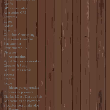
Bonés
GPS caminhadas
Acessórios GPS
Lanyards
Luzes
Bolsas
Bússolas
Carimbos Geocaching
Acessórios Geocoins
Ferramentas
Equipamento T5
Diversos
Acessórios
Wood Geocoins - Woodies
Goodies & Swag
GeoPins & Crachás
Stickers
Patches
Jogos
Ideias para prendas
Cupones de presente
Dia das Mães / Dia dos Pais
Géocacheurs de Provence
Produtos personalizados
Novos