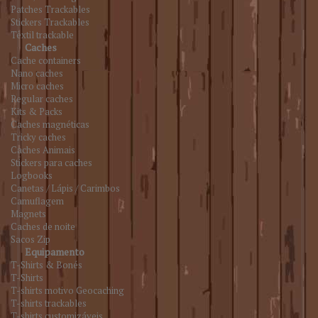
Patches Trackables
Stickers Trackables
Têxtil trackable
Caches
Cache containers
Nano caches
Micro caches
Regular caches
Kits & Packs
Caches magnéticas
Tricky caches
Caches Animais
Stickers para caches
Logbooks
Canetas / Lápis / Carimbos
Camuflagem
Magnets
Caches de noite
Sacos Zip
Equipamento
T-Shirts & Bonés
T-Shirts
T-shirts motivo Geocaching
T-shirts trackables
T-shirts customizáveis