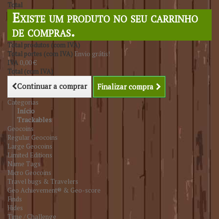
Total
Existe um produto no seu carrinho
de compras.
Total produtos (com IVA)
Total portes (com IVA)
Envio grátis!
IVA
0,00 €
Total (com IVA)
Continuar a comprar
Finalizar compra
Categorias
Início
Trackables
Geocoins
Regular Geocoins
Large Geocoins
Limited Editions
Name Tags
Micro Geocoins
Travel bugs & Travelers
Geo Achievement® & Geo-score
Finds
Hides
Time / Challenge