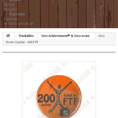
Novos
Presales
Especiais
Especiais
★ Venda privada ★
Trackables
Geo Achievement® & Geo-score
Geo
Score Crachá - 200 FTF