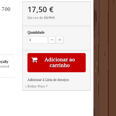
17,50 €
- 700
Em vez de
20,90 €
Quantidade
Adicionar ao
oyalty
carrinho
verted
Adicionar à Lista de desejos
» Better Price ?