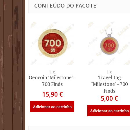
CONTEÚDO DO PACOTE
1 x
1 x
Geocoin "Milestone" -
Travel tag
700 Finds
"Milestone" - 700
Finds
15,90 €
5,00 €
Adicionar ao carrinho
Adicionar ao carrinho