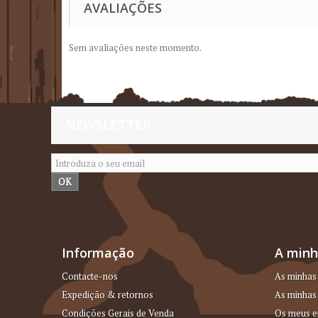
AVALIAÇÕES
Sem avaliações neste momento.
NEWSLETTER
OK
Informação
A minh
Contacte-nos
As minhas
Expedição & retornos
As minhas 
Condições Gerais de Venda
Os meus e