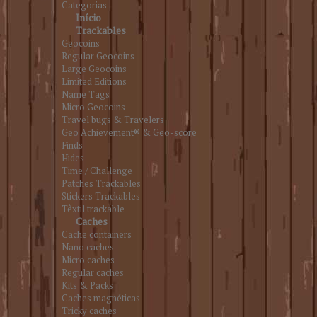
Categorias
Início
Trackables
Geocoins
Regular Geocoins
Large Geocoins
Limited Editions
Name Tags
Micro Geocoins
Travel bugs & Travelers
Geo Achievement® & Geo-score
Finds
Hides
Time / Challenge
Patches Trackables
Stickers Trackables
Têxtil trackable
Caches
Cache containers
Nano caches
Micro caches
Regular caches
Kits & Packs
Caches magnéticas
Tricky caches