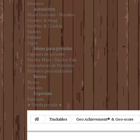
Diversos
Acessórios
Wood Geocoins - Woodies
Goodies & Swag
GeoPins & Crachás
Stickers
Patches
Jogos
Ideias para prendas
Cupones de presente
Dia das Mães / Dia dos Pais
Géocacheurs de Provence
Produtos personalizados
Novos
Novos
Presales
Especiais
Especiais
★ Venda privada ★
Trackables
Geo Achievement® & Geo-score