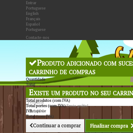
Entrar
Portuguese
English
Français
Español
Portuguese
Contacte-nos
Produto adicionado com suce
carrinho de compras
Quantidade
Total
Existe um produto no seu carri
Total produtos (com IVA)
Total portes (com IVA)
Envio grátis!
Pesquisar
IVA
0,00 €
Total (com IVA)
Continuar a comprar
Finalizar compra