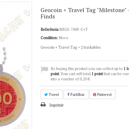
Geocoin + Travel Tag "Milestone" 
Finds
Referência
MSGS-700F-C+T
Condition:
Novo
Geocoin + Travel Tag = 2 trackables
By buying this product you can collect up to
1
l
point
. Your cart will total
1
point
that can be con
into a voucher of
0,20 €
.
Tweet
Partilhar
Pinterest
Imprimir