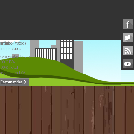
arrinho
(vazio)
em produtos
nvio grátis!
Envio
,00 €
IVA
,00 €
Total
reços com IVA
Encomendar