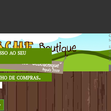
C
S
E
sso ao seu
0
0
P
nho de compras.