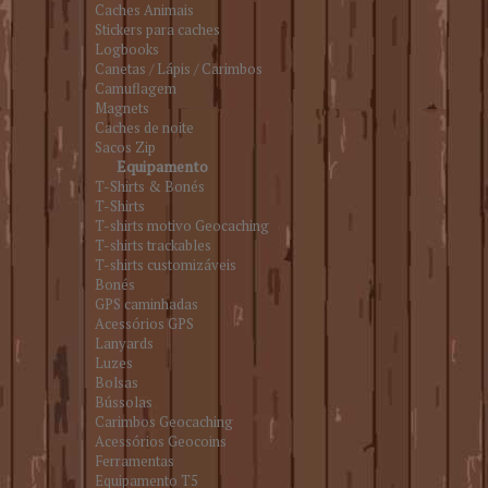
Caches Animais
Stickers para caches
Logbooks
Canetas / Lápis / Carimbos
Camuflagem
Magnets
Caches de noite
Sacos Zip
Equipamento
T-Shirts & Bonés
T-Shirts
T-shirts motivo Geocaching
T-shirts trackables
T-shirts customizáveis
Bonés
GPS caminhadas
Acessórios GPS
Lanyards
Luzes
Bolsas
Bússolas
Carimbos Geocaching
Acessórios Geocoins
Ferramentas
Equipamento T5