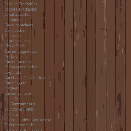
Patches Trackables
Stickers Trackables
Têxtil trackable
Caches
Cache containers
Nano caches
Micro caches
Regular caches
Kits & Packs
Caches magnéticas
Tricky caches
Caches Animais
Stickers para caches
Logbooks
Canetas / Lápis / Carimbos
Camuflagem
Magnets
Caches de noite
Sacos Zip
Equipamento
T-Shirts & Bonés
T-Shirts
T-shirts motivo Geocaching
T-shirts trackables
T-shirts customizáveis