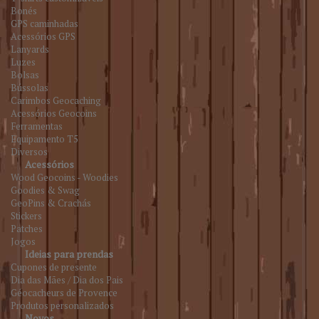
Bonés
GPS caminhadas
Acessórios GPS
Lanyards
Luzes
Bolsas
Bússolas
Carimbos Geocaching
Acessórios Geocoins
Ferramentas
Equipamento T5
Diversos
Acessórios
Wood Geocoins - Woodies
Goodies & Swag
GeoPins & Crachás
Stickers
Patches
Jogos
Ideias para prendas
Cupones de presente
Dia das Mães / Dia dos Pais
Géocacheurs de Provence
Produtos personalizados
Novos