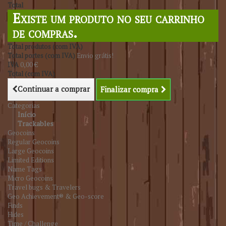
Total
Existe um produto no seu carrinho
de compras.
Total produtos (com IVA)
Total portes (com IVA)
Envio grátis!
IVA
0,00 €
Total (com IVA)
Continuar a comprar
Finalizar compra
Categorias
Início
Trackables
Geocoins
Regular Geocoins
Large Geocoins
Limited Editions
Name Tags
Micro Geocoins
Travel bugs & Travelers
Geo Achievement® & Geo-score
Finds
Hides
Time / Challenge