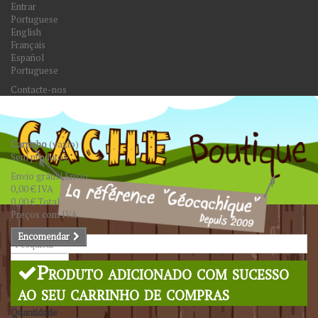
Entrar
Portuguese
English
Français
Español
Portuguese
Contacte-nos
Carrinho
(vazio)
Sem produtos
Envio grátis!
Envio
0,00 €
IVA
0,00 €
Total
Preços com IVA
Encomendar
Pesquisar
Produto adicionado com sucesso
ao seu carrinho de compras
Quantidade