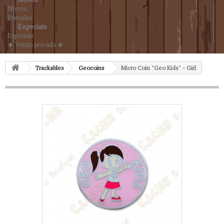
Novos
Presales
Especiais
Especiais
★ Venda privada ★
Trackables
Geocoins
Micro Coin "Geo Kids" - Girl