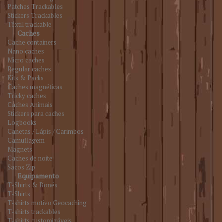
Patches Trackables
Stickers Trackables
Têxtil trackable
Caches
Cache containers
Nano caches
Micro caches
Regular caches
Kits & Packs
Caches magnéticas
Tricky caches
Caches Animais
Stickers para caches
Logbooks
Canetas / Lápis / Carimbos
Camuflagem
Magnets
Caches de noite
Sacos Zip
Equipamento
T-Shirts & Bonés
T-Shirts
T-shirts motivo Geocaching
T-shirts trackables
T-shirts customizáveis