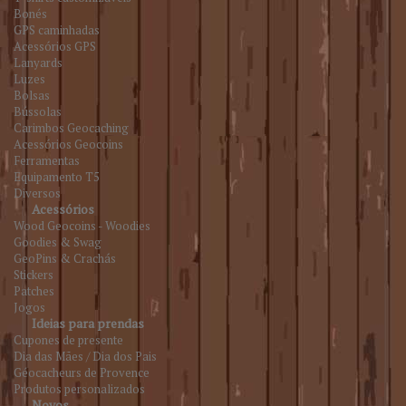
Bonés
GPS caminhadas
Acessórios GPS
Lanyards
Luzes
Bolsas
Bússolas
Carimbos Geocaching
Acessórios Geocoins
Ferramentas
Equipamento T5
Diversos
Acessórios
Wood Geocoins - Woodies
Goodies & Swag
GeoPins & Crachás
Stickers
Patches
Jogos
Ideias para prendas
Cupones de presente
Dia das Mães / Dia dos Pais
Géocacheurs de Provence
Produtos personalizados
Novos