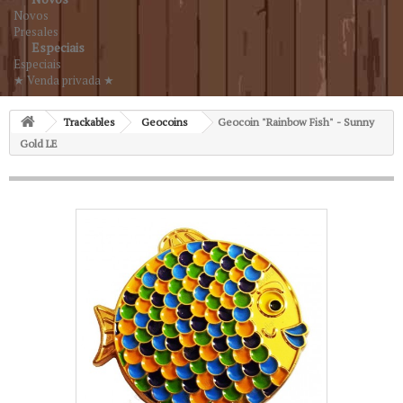
Novos
Presales
Especiais
Especiais
★ Venda privada ★
Trackables
Geocoins
Geocoin "Rainbow Fish" - Sunny
Gold LE