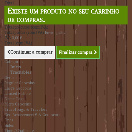
Total
Existe um produto no seu carrinho
de compras.
Total produtos (com IVA)
Total portes (com IVA)
Envio grátis!
IVA
0,00 €
Total (com IVA)
Continuar a comprar
Finalizar compra
Categorias
Início
Trackables
Geocoins
Regular Geocoins
Large Geocoins
Limited Editions
Name Tags
Micro Geocoins
Travel bugs & Travelers
Geo Achievement® & Geo-score
Finds
Hides
Time / Challenge