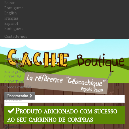
Entrar
Portuguese
English
Français
Español
Portuguese
Contacte-nos
Carrinho
(vazio)
Sem produtos
Envio grátis!
Envio
0,00 €
IVA
0,00 €
Total
Preços com IVA
Encomendar
Pesquisar
Produto adicionado com sucesso
ao seu carrinho de compras
Quantidade