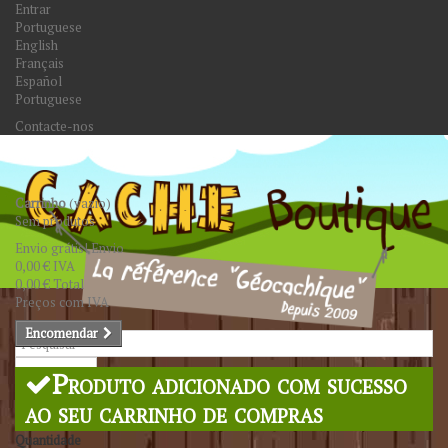
Entrar
Portuguese
English
Français
Español
Portuguese
Contacte-nos
Carrinho
(vazio)
Sem produtos
Envio grátis!
Envio
0,00 €
IVA
0,00 €
Total
Preços com IVA
Encomendar
Pesquisar
Produto adicionado com sucesso
ao seu carrinho de compras
Quantidade