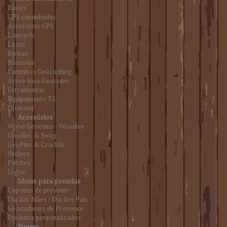
Bonés
GPS caminhadas
Acessórios GPS
Lanyards
Luzes
Bolsas
Bússolas
Carimbos Geocaching
Acessórios Geocoins
Ferramentas
Equipamento T5
Diversos
Acessórios
Wood Geocoins - Woodies
Goodies & Swag
GeoPins & Crachás
Stickers
Patches
Jogos
Ideias para prendas
Cupones de presente
Dia das Mães / Dia dos Pais
Géocacheurs de Provence
Produtos personalizados
Novos