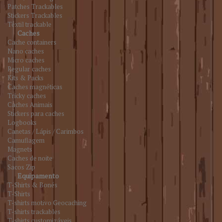
Patches Trackables
Stickers Trackables
Têxtil trackable
Caches
Cache containers
Nano caches
Micro caches
Regular caches
Kits & Packs
Caches magnéticas
Tricky caches
Caches Animais
Stickers para caches
Logbooks
Canetas / Lápis / Carimbos
Camuflagem
Magnets
Caches de noite
Sacos Zip
Equipamento
T-Shirts & Bonés
T-Shirts
T-shirts motivo Geocaching
T-shirts trackables
T-shirts customizáveis