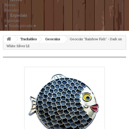
Novos
Presales
Especiais
Especiais
★ Venda privada ★
Trackables
Geocoins
Geocoin "Rainbow Fish" - Dark on
White Silver LE