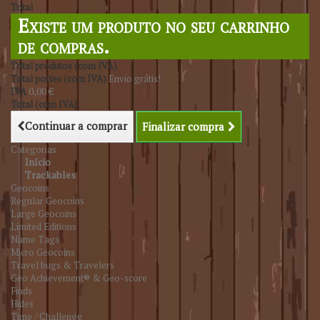
Total
Existe um produto no seu carrinho
de compras.
Total produtos (com IVA)
Total portes (com IVA)
Envio grátis!
IVA
0,00 €
Total (com IVA)
Continuar a comprar
Finalizar compra
Categorias
Início
Trackables
Geocoins
Regular Geocoins
Large Geocoins
Limited Editions
Name Tags
Micro Geocoins
Travel bugs & Travelers
Geo Achievement® & Geo-score
Finds
Hides
Time / Challenge