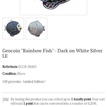
Geocoin "Rainbow Fish" - Dark on White Silver
LE
Referência
GCCB-004S3
Condition:
Novo
100 geocoins - Limited Edition !
By buying this product you can collect up to
1
loyalty point
. Your cart
will total
1
point
that can be converted into a voucher of
0,20 €
.