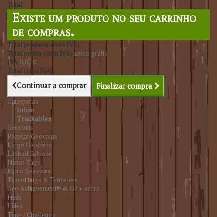
Total
Existe um produto no seu carrinho
de compras.
Total produtos (com IVA)
Total portes (com IVA)
Envio grátis!
IVA
0,00 €
Total (com IVA)
Continuar a comprar
Finalizar compra
Categorias
Início
Trackables
Geocoins
Regular Geocoins
Large Geocoins
Limited Editions
Name Tags
Micro Geocoins
Travel bugs & Travelers
Geo Achievement® & Geo-score
Finds
Hides
Time / Challenge