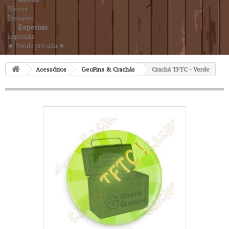
Novos
Presales
Especiais
Especiais
★ Venda privada ★
Acessórios
GeoPins & Crachás
Crachá TFTC - Verde