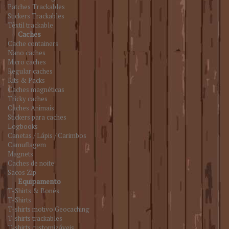
Patches Trackables
Stickers Trackables
Têxtil trackable
Caches
Cache containers
Nano caches
Micro caches
Regular caches
Kits & Packs
Caches magnéticas
Tricky caches
Caches Animais
Stickers para caches
Logbooks
Canetas / Lápis / Carimbos
Camuflagem
Magnets
Caches de noite
Sacos Zip
Equipamento
T-Shirts & Bonés
T-Shirts
T-shirts motivo Geocaching
T-shirts trackables
T-shirts customizáveis