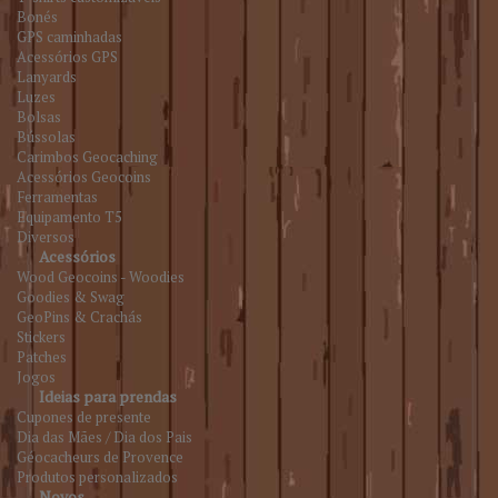
Bonés
GPS caminhadas
Acessórios GPS
Lanyards
Luzes
Bolsas
Bússolas
Carimbos Geocaching
Acessórios Geocoins
Ferramentas
Equipamento T5
Diversos
Acessórios
Wood Geocoins - Woodies
Goodies & Swag
GeoPins & Crachás
Stickers
Patches
Jogos
Ideias para prendas
Cupones de presente
Dia das Mães / Dia dos Pais
Géocacheurs de Provence
Produtos personalizados
Novos