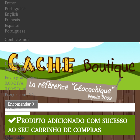
Entrar
Portuguese
English
Français
Español
Portuguese
Contacte-nos
Carrinho
(vazio)
Sem produtos
Envio grátis!
Envio
0,00 €
IVA
0,00 €
Total
Preços com IVA
Encomendar
Pesquisar
Produto adicionado com sucesso
ao seu carrinho de compras
Quantidade